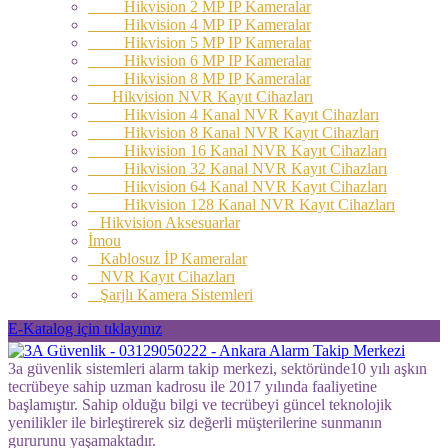
Hikvision 2 MP IP Kameralar
Hikvision 4 MP IP Kameralar
Hikvision 5 MP IP Kameralar
Hikvision 6 MP IP Kameralar
Hikvision 8 MP IP Kameralar
Hikvision NVR Kayıt Cihazları
Hikvision 4 Kanal NVR Kayıt Cihazları
Hikvision 8 Kanal NVR Kayıt Cihazları
Hikvision 16 Kanal NVR Kayıt Cihazları
Hikvision 32 Kanal NVR Kayıt Cihazları
Hikvision 64 Kanal NVR Kayıt Cihazları
Hikvision 128 Kanal NVR Kayıt Cihazları
Hikvision Aksesuarlar
İmou
Kablosuz İP Kameralar
NVR Kayıt Cihazları
Şarjlı Kamera Sistemleri
E-Katalog için tıklayınız
3a güvenlik sistemleri alarm takip merkezi, sektöründe10 yılı aşkın
tecrübeye sahip uzman kadrosu ile 2017 yılında faaliyetine
başlamıştır. Sahip olduğu bilgi ve tecrübeyi güncel teknolojik
yenilikler ile birleştirerek siz değerli müşterilerine sunmanın
gururunu yaşamaktadır.