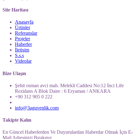
Site Haritası
Anasayfa
Ürünler
Referanslar
Projeler
Haberler
İletişim
S.s.s
Videolar
Bize Ulaşın
Şehit osman avci mah. Melekli Caddesi No:12 İnci Life
Rezidans A Blok Daire : 6 Eryaman / ANKARA
+90 312 905 0 222
info@3aguvenlik.com
Takipte Kalın
En Güncel Haberlerden Ve Duyurulardan Haberdar Olmak İçin E-
Mail Adresinizi Bırakınız