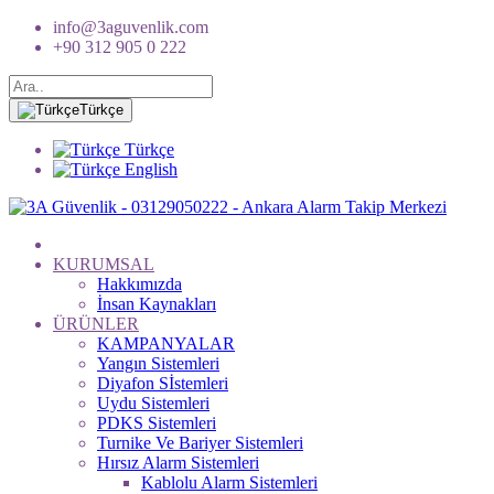
info@3aguvenlik.com
+90 312 905 0 222
Türkçe
Türkçe
English
KURUMSAL
Hakkımızda
İnsan Kaynakları
ÜRÜNLER
KAMPANYALAR
Yangın Sistemleri
Diyafon Sİstemleri
Uydu Sistemleri
PDKS Sistemleri
Turnike Ve Bariyer Sistemleri
Hırsız Alarm Sistemleri
Kablolu Alarm Sistemleri