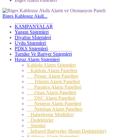
Biges Alarm Panelleri
Biges Kablosuz Akıll...
KAMPANYALAR
Yangın Sistemleri
Diyafon Sİstemleri
Uydu Sistemleri
PDKS Sistemleri
Turnike Ve Bariyer Sistemleri
Hırsız Alarm Sistemleri
Kablolu Alarm Sistemleri
Kablolu Alarm Panelleri
Prosec Alarm Panelleri
Teknim Alarm Panelleri
Paradox Alarm Panelleri
Opax Alarm Panelleri
DSC Alarm Panelleri
Neutron Alarm Panelleri
Netelsan Alarm Panelleri
Haberleşme Modülleri
Dedektörler
Sirenler
İnfrared Bariyerler (Beam Dedektörler)
Kablosuz Alarm Sistemleri