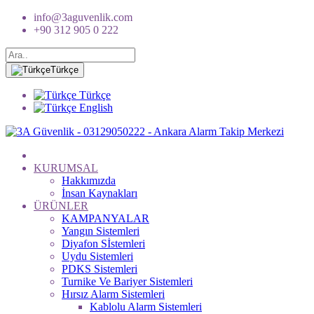
info@3aguvenlik.com
+90 312 905 0 222
Türkçe
Türkçe
English
KURUMSAL
Hakkımızda
İnsan Kaynakları
ÜRÜNLER
KAMPANYALAR
Yangın Sistemleri
Diyafon Sİstemleri
Uydu Sistemleri
PDKS Sistemleri
Turnike Ve Bariyer Sistemleri
Hırsız Alarm Sistemleri
Kablolu Alarm Sistemleri