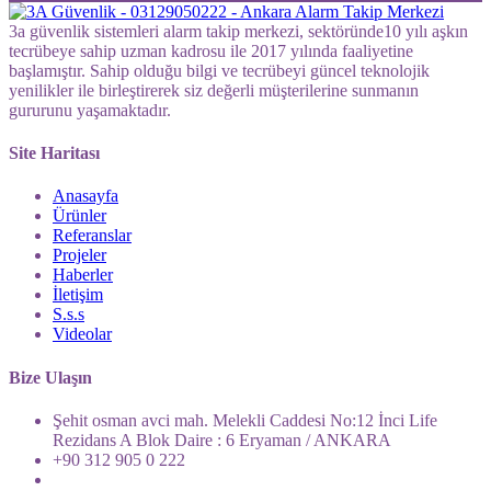
3a güvenlik sistemleri alarm takip merkezi, sektöründe10 yılı aşkın
tecrübeye sahip uzman kadrosu ile 2017 yılında faaliyetine
başlamıştır. Sahip olduğu bilgi ve tecrübeyi güncel teknolojik
yenilikler ile birleştirerek siz değerli müşterilerine sunmanın
gururunu yaşamaktadır.
Site Haritası
Anasayfa
Ürünler
Referanslar
Projeler
Haberler
İletişim
S.s.s
Videolar
Bize Ulaşın
Şehit osman avci mah. Melekli Caddesi No:12 İnci Life
Rezidans A Blok Daire : 6 Eryaman / ANKARA
+90 312 905 0 222