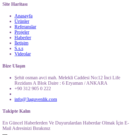
Site Haritası
Anasayfa
Ürünler
Referanslar
Projeler
Haberler
İletişim
S.s.s
Videolar
Bize Ulaşın
Şehit osman avci mah. Melekli Caddesi No:12 İnci Life
Rezidans A Blok Daire : 6 Eryaman / ANKARA
+90 312 905 0 222
info@3aguvenlik.com
Takipte Kalın
En Güncel Haberlerden Ve Duyurulardan Haberdar Olmak İçin E-
Mail Adresinizi Bırakınız