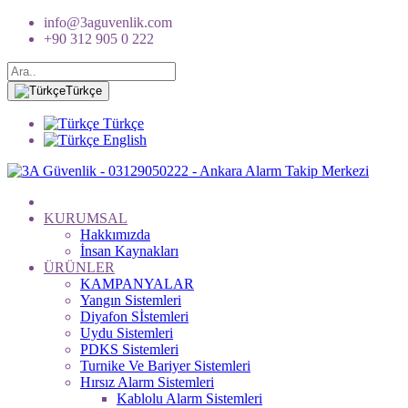
info@3aguvenlik.com
+90 312 905 0 222
Türkçe
Türkçe
English
KURUMSAL
Hakkımızda
İnsan Kaynakları
ÜRÜNLER
KAMPANYALAR
Yangın Sistemleri
Diyafon Sİstemleri
Uydu Sistemleri
PDKS Sistemleri
Turnike Ve Bariyer Sistemleri
Hırsız Alarm Sistemleri
Kablolu Alarm Sistemleri