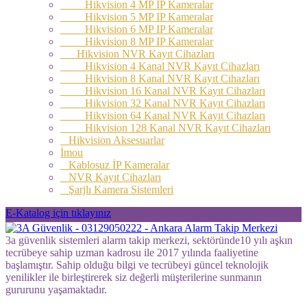
Hikvision 4 MP IP Kameralar
Hikvision 5 MP IP Kameralar
Hikvision 6 MP IP Kameralar
Hikvision 8 MP IP Kameralar
Hikvision NVR Kayıt Cihazları
Hikvision 4 Kanal NVR Kayıt Cihazları
Hikvision 8 Kanal NVR Kayıt Cihazları
Hikvision 16 Kanal NVR Kayıt Cihazları
Hikvision 32 Kanal NVR Kayıt Cihazları
Hikvision 64 Kanal NVR Kayıt Cihazları
Hikvision 128 Kanal NVR Kayıt Cihazları
Hikvision Aksesuarlar
İmou
Kablosuz İP Kameralar
NVR Kayıt Cihazları
Şarjlı Kamera Sistemleri
E-Katalog için tıklayınız
3a güvenlik sistemleri alarm takip merkezi, sektöründe10 yılı aşkın
tecrübeye sahip uzman kadrosu ile 2017 yılında faaliyetine
başlamıştır. Sahip olduğu bilgi ve tecrübeyi güncel teknolojik
yenilikler ile birleştirerek siz değerli müşterilerine sunmanın
gururunu yaşamaktadır.