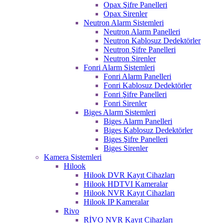
Opax Şifre Panelleri
Opax Sirenler
Neutron Alarm Sistemleri
Neutron Alarm Panelleri
Neutron Kablosuz Dedektörler
Neutron Şifre Panelleri
Neutron Sirenler
Fonri Alarm Sistemleri
Fonri Alarm Panelleri
Fonri Kablosuz Dedektörler
Fonri Şifre Panelleri
Fonri Sirenler
Biges Alarm Sistemleri
Biges Alarm Panelleri
Biges Kablosuz Dedektörler
Biges Şifre Panelleri
Biges Sirenler
Kamera Sistemleri
Hilook
Hilook DVR Kayıt Cihazları
Hilook HDTVI Kameralar
Hilook NVR Kayıt Cihazları
Hilook IP Kameralar
Rivo
RİVO NVR Kayıt Cihazları