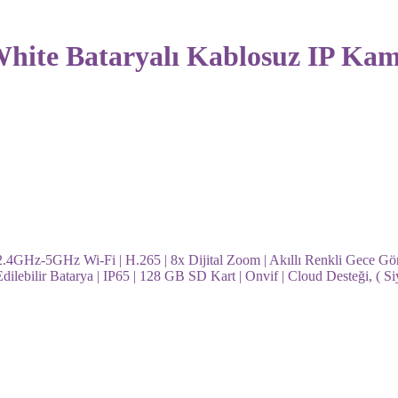
ite Bataryalı Kablosuz IP Ka
4GHz-5GHz Wi-Fi | H.265 | 8x Dijital Zoom | Akıllı Renkli Gece Görüş
 Edilebilir Batarya | IP65 | 128 GB SD Kart | Onvif | Cloud Desteği, ( 