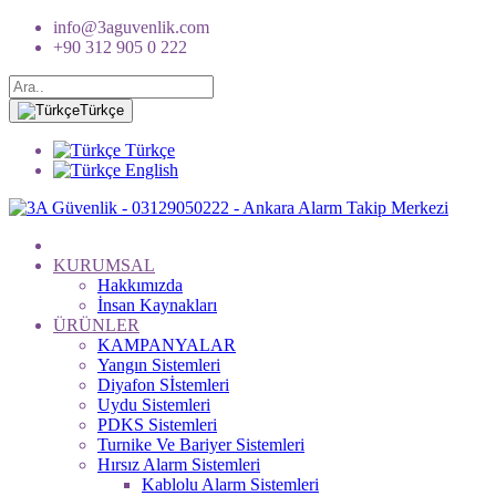
info@3aguvenlik.com
+90 312 905 0 222
Türkçe
Türkçe
English
KURUMSAL
Hakkımızda
İnsan Kaynakları
ÜRÜNLER
KAMPANYALAR
Yangın Sistemleri
Diyafon Sİstemleri
Uydu Sistemleri
PDKS Sistemleri
Turnike Ve Bariyer Sistemleri
Hırsız Alarm Sistemleri
Kablolu Alarm Sistemleri