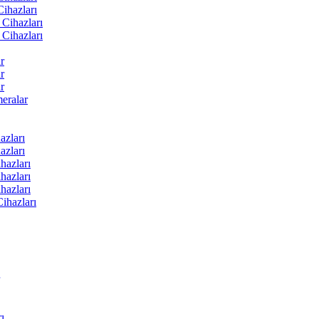
ihazları
Cihazları
Cihazları
r
r
r
ralar
zları
zları
hazları
hazları
hazları
ihazları
ı