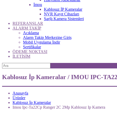
İmou
Kablosuz İP Kameralar
NVR Kayıt Cihazları
Şarjlı Kamera Sistemleri
REFERANSLAR
ALARM TAKİP
Açıklama
Alarm Takip Merkezine Giriş
Mobil Uygulama İndir
Sertifikalar
ÖDEME NOKTASI
İLETİŞİM
Kablosuz İp Kameralar / IMOU IPC-TA2
Anasayfa
Ürünler
Kablosuz İp Kameralar
Imou Ipc-Ta22Cp Ranger 2C 2Mp Kablosuz Ip Kamera