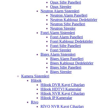
Opax Şifre Panelleri
Opax Sirenler
Neutron Alarm Sistemleri
Neutron Alarm Panelleri
Neutron Kablosuz Dedektörler
Neutron Şifre Panelleri
Neutron Sirenler
Fonri Alarm Sistemleri
Fonri Alarm Panelleri
Fonri Kablosuz Dedektörler
Fonri Şifre Panelleri
Fonri Sirenler
Biges Alarm Sistemleri
Biges Alarm Panelleri
Biges Kablosuz Dedektörler
Biges Şifre Panelleri
Biges Sirenler
Kamera Sistemleri
Hilook
Hilook DVR Kayıt Cihazları
Hilook HDTVI Kameralar
Hilook NVR Kayıt Cihazları
Hilook IP Kameralar
Rivo
RİVO NVR Kayıt Cihazları