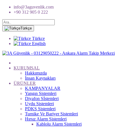
info@3aguvenlik.com
+90 312 905 0 222
Türkçe
Türkçe
English
KURUMSAL
Hakkımızda
İnsan Kaynakları
ÜRÜNLER
KAMPANYALAR
Yangın Sistemleri
Diyafon Sİstemleri
Uydu Sistemleri
PDKS Sistemleri
Turnike Ve Bariyer Sistemleri
Hırsız Alarm Sistemleri
Kablolu Alarm Sistemleri