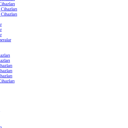
ihazları
Cihazları
Cihazları
r
r
r
ralar
zları
zları
hazları
hazları
hazları
ihazları
ı