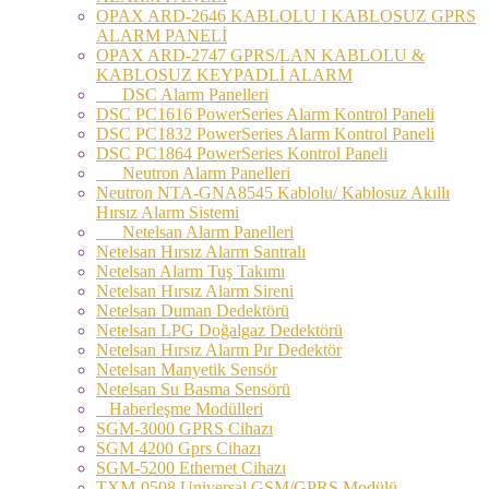
OPAX ARD-2646 KABLOLU I KABLOSUZ GPRS
ALARM PANELİ
OPAX ARD-2747 GPRS/LAN KABLOLU &
KABLOSUZ KEYPADLİ ALARM
DSC Alarm Panelleri
DSC PC1616 PowerSeries Alarm Kontrol Paneli
DSC PC1832 PowerSeries Alarm Kontrol Paneli
DSC PC1864 PowerSeries Kontrol Paneli
Neutron Alarm Panelleri
Neutron NTA-GNA8545 Kablolu/ Kablosuz Akıllı
Hırsız Alarm Sistemi
Netelsan Alarm Panelleri
Netelsan Hırsız Alarm Santralı
Netelsan Alarm Tuş Takımı
Netelsan Hırsız Alarm Sireni
Netelsan Duman Dedektörü
Netelsan LPG Doğalgaz Dedektörü
Netelsan Hırsız Alarm Pır Dedektör
Netelsan Manyetik Sensör
Netelsan Su Basma Sensörü
Haberleşme Modülleri
SGM-3000 GPRS Cihazı
SGM 4200 Gprs Cihazı
SGM-5200 Ethernet Cihazı
TXM-0508 Universal GSM/GPRS Modülü