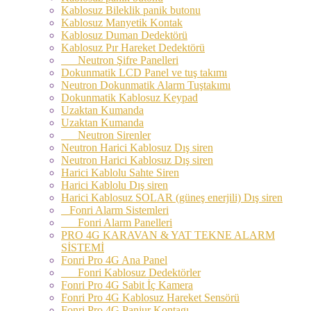
Kablosuz Bileklik panik butonu
Kablosuz Manyetik Kontak
Kablosuz Duman Dedektörü
Kablosuz Pır Hareket Dedektörü
Neutron Şifre Panelleri
Dokunmatik LCD Panel ve tuş takımı
Neutron Dokunmatik Alarm Tuştakımı
Dokunmatik Kablosuz Keypad
Uzaktan Kumanda
Uzaktan Kumanda
Neutron Sirenler
Neutron Harici Kablosuz Dış siren
Neutron Harici Kablosuz Dış siren
Harici Kablolu Sahte Siren
Harici Kablolu Dış siren
Harici Kablosuz SOLAR (güneş enerjili) Dış siren
Fonri Alarm Sistemleri
Fonri Alarm Panelleri
PRO 4G KARAVAN & YAT TEKNE ALARM
SİSTEMİ
Fonri Pro 4G Ana Panel
Fonri Kablosuz Dedektörler
Fonri Pro 4G Sabit İç Kamera
Fonri Pro 4G Kablosuz Hareket Sensörü
Fonri Pro 4G Panjur Kontagı