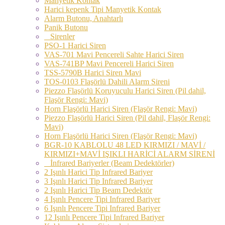
Manyetik Kontak
Harici kepenk Tipi Manyetik Kontak
Alarm Butonu, Anahtarlı
Panik Butonu
Sirenler
PSO-1 Harici Siren
VAS-701 Mavi Pencereli Sahte Harici Siren
VAS-741BP Mavi Pencereli Harici Siren
TSS-5790B Harici Siren Mavi
TOS-0103 Flaşörlü Dahili Alarm Sireni
Piezzo Flaşörlü Koruyuculu Harici Siren (Pil dahil,
Flaşör Rengi: Mavi)
Horn Flaşörlü Harici Siren (Flaşör Rengi: Mavi)
Piezzo Flaşörlü Harici Siren (Pil dahil, Flaşör Rengi:
Mavi)
Horn Flaşörlü Harici Siren (Flaşör Rengi: Mavi)
BGR-10 KABLOLU 48 LED KIRMIZI / MAVİ /
KIRMIZI+MAVİ IŞIKLI HARİCİ ALARM SİRENİ
İnfrared Bariyerler (Beam Dedektörler)
2 Işınlı Harici Tip Infrared Bariyer
3 Işınlı Harici Tip Infrared Bariyer
2 Işınlı Harici Tip Beam Dedektör
4 Işınlı Pencere Tipi Infrared Bariyer
6 Işınlı Pencere Tipi Infrared Bariyer
12 Işınlı Pencere Tipi Infrared Bariyer