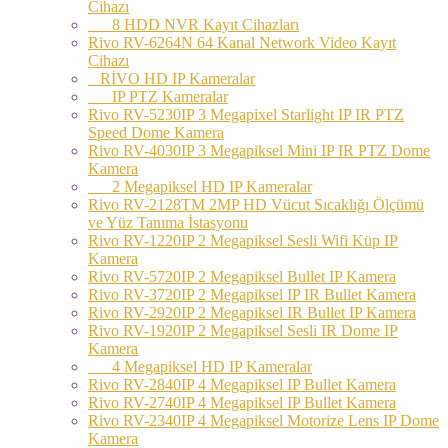
Cihazı
8 HDD NVR Kayıt Cihazları
Rivo RV-6264N 64 Kanal Network Video Kayıt
Cihazı
RİVO HD IP Kameralar
IP PTZ Kameralar
Rivo RV-5230IP 3 Megapixel Starlight IP IR PTZ
Speed Dome Kamera
Rivo RV-4030IP 3 Megapiksel Mini IP IR PTZ Dome
Kamera
2 Megapiksel HD IP Kameralar
Rivo RV-2128TM 2MP HD Vücut Sıcaklığı Ölçümü
ve Yüz Tanıma İstasyonu
Rivo RV-1220IP 2 Megapiksel Sesli Wifi Küp IP
Kamera
Rivo RV-5720IP 2 Megapiksel Bullet IP Kamera
Rivo RV-3720IP 2 Megapiksel IP IR Bullet Kamera
Rivo RV-2920IP 2 Megapiksel IR Bullet IP Kamera
Rivo RV-1920IP 2 Megapiksel Sesli IR Dome IP
Kamera
4 Megapiksel HD IP Kameralar
Rivo RV-2840IP 4 Megapiksel IP Bullet Kamera
Rivo RV-2740IP 4 Megapiksel IP Bullet Kamera
Rivo RV-2340IP 4 Megapiksel Motorize Lens IP Dome
Kamera