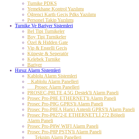
Turnike PDKS
Yemekhane Kontrol Yazılımı
Öğrenci Kartlı Geçiş Pdks Yazılımı
Personel Takip Yazılımı
Turnike Ve Bariyer Sistemleri
Bel Tipi Turnikeler
Boy Tipi Turnikeler
Özel & Hidden Gate
Vip & Engelli Geçiş
Küpeşte & Seperatör
Kelebek Turnike
Bariyer
Hırsız Alarm Sistemleri
Kablolu Alarm Sistemleri
Kablolu Alarm Panelleri
Prosec Alarm Panelleri
PROSEC-P8LTE 4.5G Destek'li Alarm Paneli
Prosec Pro-P8E ETHERNET'li Alarm Paneli
Prosec Pro-P8G GPRS'li Alarm Paneli
Prosec Pro-P8EA Harici Antenli GPRS'li Alarm Paneli
Prosec Pro-P8272-E ETHERNET'Lİ 272 Bölgeli
Alarm Paneli
Prosec Pro-P8W WIFI Alarm Paneli
Prosec Pro-P8P PSTN'li Alarm Paneli
Teknim Alarm Panelleri