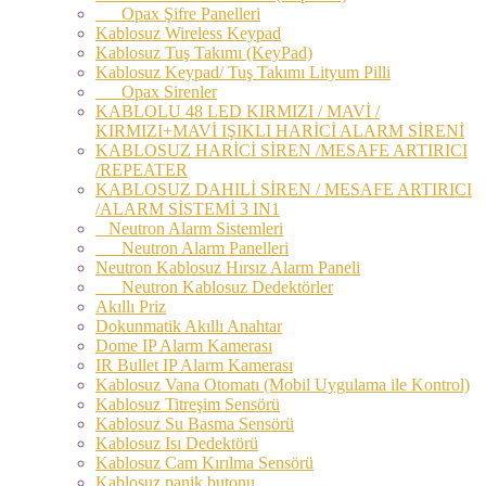
Opax Şifre Panelleri
Kablosuz Wireless Keypad
Kablosuz Tuş Takımı (KeyPad)
Kablosuz Keypad/ Tuş Takımı Lityum Pilli
Opax Sirenler
KABLOLU 48 LED KIRMIZI / MAVİ /
KIRMIZI+MAVİ IŞIKLI HARİCİ ALARM SİRENİ
KABLOSUZ HARİCİ SİREN /MESAFE ARTIRICI
/REPEATER
KABLOSUZ DAHILİ SİREN / MESAFE ARTIRICI
/ALARM SİSTEMİ 3 IN1
Neutron Alarm Sistemleri
Neutron Alarm Panelleri
Neutron Kablosuz Hırsız Alarm Paneli
Neutron Kablosuz Dedektörler
Akıllı Priz
Dokunmatik Akıllı Anahtar
Dome IP Alarm Kamerası
IR Bullet IP Alarm Kamerası
Kablosuz Vana Otomatı (Mobil Uygulama ile Kontrol)
Kablosuz Titreşim Sensörü
Kablosuz Su Basma Sensörü
Kablosuz Isı Dedektörü
Kablosuz Cam Kırılma Sensörü
Kablosuz panik butonu