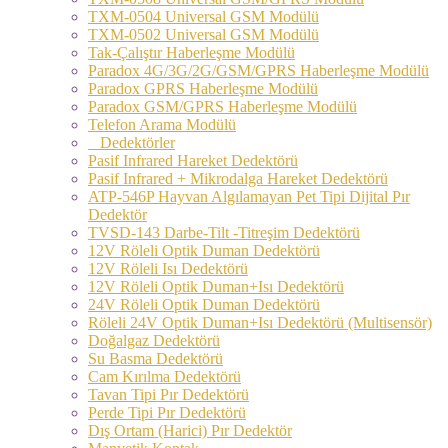
TXM-0504 Universal GSM Modülü
TXM-0502 Universal GSM Modülü
Tak-Çalıştır Haberleşme Modülü
Paradox 4G/3G/2G/GSM/GPRS Haberleşme Modülü
Paradox GPRS Haberleşme Modülü
Paradox GSM/GPRS Haberleşme Modülü
Telefon Arama Modülü
Dedektörler
Pasif Infrared Hareket Dedektörü
Pasif Infrared + Mikrodalga Hareket Dedektörü
ATP-546P Hayvan Algılamayan Pet Tipi Dijital Pır
Dedektör
TVSD-143 Darbe-Tilt -Titreşim Dedektörü
12V Röleli Optik Duman Dedektörü
12V Röleli Isı Dedektörü
12V Röleli Optik Duman+Isı Dedektörü
24V Röleli Optik Duman Dedektörü
Röleli 24V Optik Duman+Isı Dedektörü (Multisensör)
Doğalgaz Dedektörü
Su Basma Dedektörü
Cam Kırılma Dedektörü
Tavan Tipi Pır Dedektörü
Perde Tipi Pır Dedektörü
Dış Ortam (Harici) Pır Dedektör