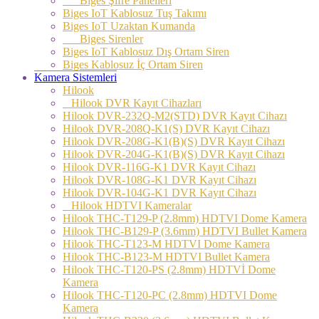
Biges Şifre Panelleri
Biges IoT Kablosuz Tuş Takımı
Biges IoT Uzaktan Kumanda
Biges Sirenler
Biges IoT Kablosuz Dış Ortam Siren
Biges Kablosuz İç Ortam Siren
Kamera Sistemleri
Hilook
Hilook DVR Kayıt Cihazları
Hilook DVR-232Q-M2(STD) DVR Kayıt Cihazı
Hilook DVR-208Q-K1(S) DVR Kayıt Cihazı
Hilook DVR-208G-K1(B)(S) DVR Kayıt Cihazı
Hilook DVR-204G-K1(B)(S) DVR Kayıt Cihazı
Hilook DVR-116G-K1 DVR Kayıt Cihazı
Hilook DVR-108G-K1 DVR Kayıt Cihazı
Hilook DVR-104G-K1 DVR Kayıt Cihazı
Hilook HDTVI Kameralar
Hilook THC-T129-P (2.8mm) HDTVI Dome Kamera
Hilook THC-B129-P (3.6mm) HDTVI Bullet Kamera
Hilook THC-T123-M HDTVI Dome Kamera
Hilook THC-B123-M HDTVI Bullet Kamera
Hilook THC-T120-PS (2.8mm) HDTVİ Dome
Kamera
Hilook THC-T120-PC (2.8mm) HDTVI Dome
Kamera