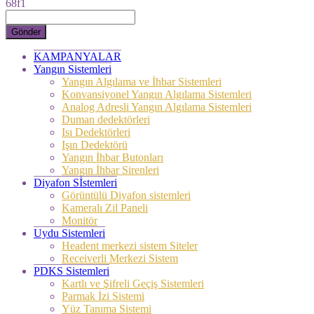
68f1
Gönder
KAMPANYALAR
Yangın Sistemleri
Yangın Algılama ve İhbar Sistemleri
Konvansiyonel Yangın Algılama Sistemleri
Analog Adresli Yangın Algılama Sistemleri
Duman dedektörleri
Isı Dedektörleri
Işın Dedektörü
Yangın İhbar Butonları
Yangın İhbar Sirenleri
Diyafon Sİstemleri
Görüntülü Diyafon sistemleri
Kameralı Zil Paneli
Monitör
Uydu Sistemleri
Headent merkezi sistem Siteler
Receiverli Merkezi Sistem
PDKS Sistemleri
Kartlı ve Şifreli Geçiş Sistemleri
Parmak İzi Sistemi
Yüz Tanıma Sistemi