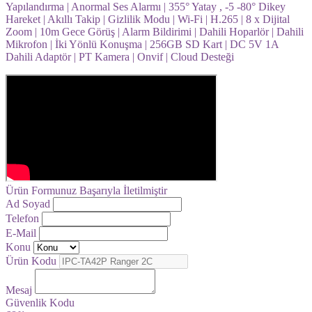
Yapılandırma | Anormal Ses Alarmı | 355° Yatay , -5 -80° Dikey
Hareket | Akıllı Takip | Gizlilik Modu | Wi-Fi | H.265 | 8 x Dijital
Zoom | 10m Gece Görüş | Alarm Bildirimi | Dahili Hoparlör | Dahili
Mikrofon | İki Yönlü Konuşma | 256GB SD Kart | DC 5V 1A
Dahili Adaptör | PT Kamera | Onvif | Cloud Desteği
Ürün Formunuz Başarıyla İletilmiştir
Ad Soyad
Telefon
E-Mail
Konu
Ürün Kodu
Mesaj
Güvenlik Kodu