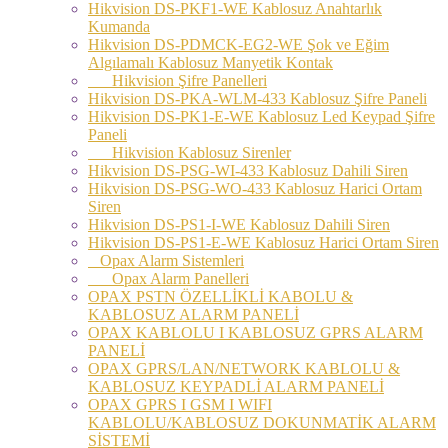
Hikvision DS-PKF1-WE Kablosuz Anahtarlık
Kumanda
Hikvision DS-PDMCK-EG2-WE Şok ve Eğim
Algılamalı Kablosuz Manyetik Kontak
Hikvision Şifre Panelleri
Hikvision DS-PKA-WLM-433 Kablosuz Şifre Paneli
Hikvision DS-PK1-E-WE Kablosuz Led Keypad Şifre
Paneli
Hikvision Kablosuz Sirenler
Hikvision DS-PSG-WI-433 Kablosuz Dahili Siren
Hikvision DS-PSG-WO-433 Kablosuz Harici Ortam
Siren
Hikvision DS-PS1-I-WE Kablosuz Dahili Siren
Hikvision DS-PS1-E-WE Kablosuz Harici Ortam Siren
Opax Alarm Sistemleri
Opax Alarm Panelleri
OPAX PSTN ÖZELLİKLİ KABOLU &
KABLOSUZ ALARM PANELİ
OPAX KABLOLU I KABLOSUZ GPRS ALARM
PANELİ
OPAX GPRS/LAN/NETWORK KABLOLU &
KABLOSUZ KEYPADLİ ALARM PANELİ
OPAX GPRS I GSM I WIFI
KABLOLU/KABLOSUZ DOKUNMATİK ALARM
SİSTEMİ