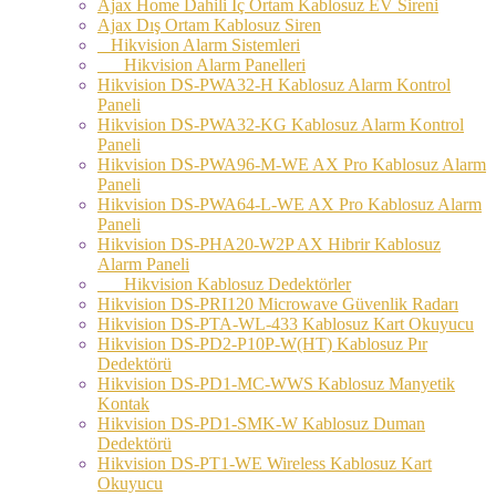
Ajax Home Dahili İç Ortam Kablosuz EV Sireni
Ajax Dış Ortam Kablosuz Siren
Hikvision Alarm Sistemleri
Hikvision Alarm Panelleri
Hikvision DS-PWA32-H Kablosuz Alarm Kontrol
Paneli
Hikvision DS-PWA32-KG Kablosuz Alarm Kontrol
Paneli
Hikvision DS-PWA96-M-WE AX Pro Kablosuz Alarm
Paneli
Hikvision DS-PWA64-L-WE AX Pro Kablosuz Alarm
Paneli
Hikvision DS-PHA20-W2P AX Hibrir Kablosuz
Alarm Paneli
Hikvision Kablosuz Dedektörler
Hikvision DS-PRI120 Microwave Güvenlik Radarı
Hikvision DS-PTA-WL-433 Kablosuz Kart Okuyucu
Hikvision DS-PD2-P10P-W(HT) Kablosuz Pır
Dedektörü
Hikvision DS-PD1-MC-WWS Kablosuz Manyetik
Kontak
Hikvision DS-PD1-SMK-W Kablosuz Duman
Dedektörü
Hikvision DS-PT1-WE Wireless Kablosuz Kart
Okuyucu