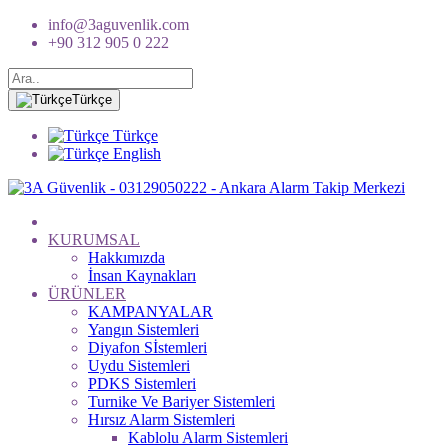
info@3aguvenlik.com
+90 312 905 0 222
Türkçe
Türkçe
English
KURUMSAL
Hakkımızda
İnsan Kaynakları
ÜRÜNLER
KAMPANYALAR
Yangın Sistemleri
Diyafon Sİstemleri
Uydu Sistemleri
PDKS Sistemleri
Turnike Ve Bariyer Sistemleri
Hırsız Alarm Sistemleri
Kablolu Alarm Sistemleri