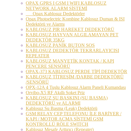
OPAX GPRS I GSM I WIFI KABLOSUZ
NETWORK ALARM SİSTEMİ
Opax Kablosuz Dedektörler
Opax Photoelectric Kombine Kablosuz Duman & ISI
Dedektörü ve Alarmı
KABLOSUZ PIR HAREKET DEDEKTÖRÜ
KABLOSUZ HAYVAN ALGILAMAYAN PET
DEDEKTÖR 35KG
KABLOSUZ PANİK BUTON SOS
KABLOSUZ DEDEKTÖR TEKRARLAYICISI
REPEATER
KABLOSUZ MANYETİK KONTAK / KAPI
PENCERE SENSÖRÜ
OPAX-373 KABLOSUZ PERDE TİPİ DEDEKTÖR
KABLOSUZ TİTREŞİM /DARBE DEDEKTÖRÜ
/SENSÖRÜ
OPX-12A 4 Tuşlu Kablosuz Alarm Paneli Kumandası
Orvibo-X5 RF Akıllı Soket Priz
KABLOSUZ SU BASKINI (SU BASMA)
DEDEKTÖRÜ ve ALARMI
Kablosuz Su Basma (Leak) Dedektörü
GSM RELAY CEP TELEFONU İLE BARİYER /
KAPI / MOTOR AÇMA SİSTEMİ GSM
KONTROLLÜ RÖLE SWITCH
Kablosuz Mesafe Arttırıcı (Repeater)