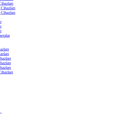
ihazları
Cihazları
Cihazları
r
r
r
ralar
zları
zları
hazları
hazları
hazları
ihazları
ı