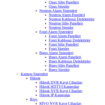
Opax Şifre Panelleri
Opax Sirenler
Neutron Alarm Sistemleri
Neutron Alarm Panelleri
Neutron Kablosuz Dedektörler
Neutron Şifre Panelleri
Neutron Sirenler
Fonri Alarm Sistemleri
Fonri Alarm Panelleri
Fonri Kablosuz Dedektörler
Fonri Şifre Panelleri
Fonri Sirenler
Biges Alarm Sistemleri
Biges Alarm Panelleri
Biges Kablosuz Dedektörler
Biges Şifre Panelleri
Biges Sirenler
Kamera Sistemleri
Hilook
Hilook DVR Kayıt Cihazları
Hilook HDTVI Kameralar
Hilook NVR Kayıt Cihazları
Hilook IP Kameralar
Rivo
RİVO NVR Kayıt Cihazları