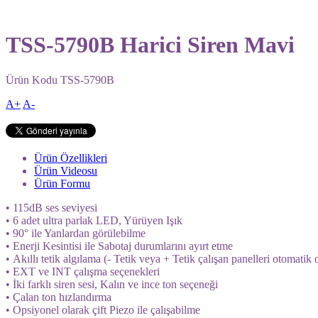
TSS-5790B Harici Siren Mavi
Ürün Kodu
TSS-5790B
A+
A-
Ürün Özellikleri
Ürün Videosu
Ürün Formu
•
115dB ses seviyesi
•
6 adet ultra parlak LED, Yürüyen Işık
•
90° ile Yanlardan görülebilme
•
Enerji Kesintisi ile Sabotaj durumlarını ayırt etme
•
Akıllı tetik algılama (- Tetik veya + Tetik çalışan panelleri otomatik o
•
EXT ve INT çalışma seçenekleri
•
İki farklı siren sesi, Kalın ve ince ton seçeneği
•
Çalan ton hızlandırma
•
Opsiyonel olarak çift Piezo ile çalışabilme