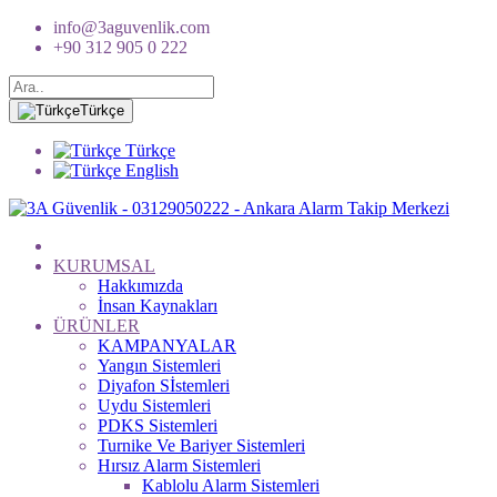
info@3aguvenlik.com
+90 312 905 0 222
Türkçe
Türkçe
English
KURUMSAL
Hakkımızda
İnsan Kaynakları
ÜRÜNLER
KAMPANYALAR
Yangın Sistemleri
Diyafon Sİstemleri
Uydu Sistemleri
PDKS Sistemleri
Turnike Ve Bariyer Sistemleri
Hırsız Alarm Sistemleri
Kablolu Alarm Sistemleri