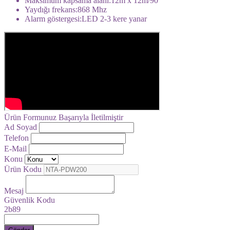
Maksimum kapsama alanı:12m x 12m/90°
Yaydığı frekans:868 Mhz
Alarm göstergesi:LED 2-3 kere yanar
Ürün Formunuz Başarıyla İletilmiştir
Ad Soyad
Telefon
E-Mail
Konu
Ürün Kodu
Mesaj
Güvenlik Kodu
2b89