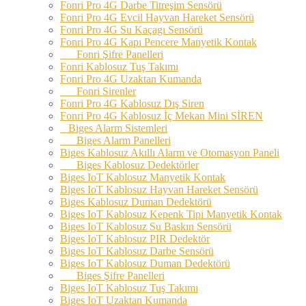
Fonri Pro 4G Darbe Titreşim Sensörü
Fonri Pro 4G Evcil Hayvan Hareket Sensörü
Fonri Pro 4G Su Kaçagı Sensörü
Fonri Pro 4G Kapı Pencere Manyetik Kontak
Fonri Şifre Panelleri
Fonri Kablosuz Tuş Takımı
Fonri Pro 4G Uzaktan Kumanda
Fonri Sirenler
Fonri Pro 4G Kablosuz Dış Siren
Fonri Pro 4G Kablosuz İç Mekan Mini SİREN
Biges Alarm Sistemleri
Biges Alarm Panelleri
Biges Kablosuz Akıllı Alarm ve Otomasyon Paneli
Biges Kablosuz Dedektörler
Biges IoT Kablosuz Manyetik Kontak
Biges IoT Kablosuz Hayvan Hareket Sensörü
Biges Kablosuz Duman Dedektörü
Biges IoT Kablosuz Kepenk Tipi Manyetik Kontak
Biges IoT Kablosuz Su Baskın Sensörü
Biges IoT Kablosuz PIR Dedektör
Biges IoT Kablosuz Darbe Sensörü
Biges IoT Kablosuz Duman Dedektörü
Biges Şifre Panelleri
Biges IoT Kablosuz Tuş Takımı
Biges IoT Uzaktan Kumanda