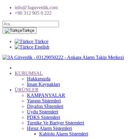
info@3aguvenlik.com
+90 312 905 0 222
Türkçe
Türkçe
English
KURUMSAL
Hakkımızda
İnsan Kaynakları
ÜRÜNLER
KAMPANYALAR
Yangın Sistemleri
Diyafon Sİstemleri
Uydu Sistemleri
PDKS Sistemleri
Turnike Ve Bariyer Sistemleri
Hırsız Alarm Sistemleri
Kablolu Alarm Sistemleri