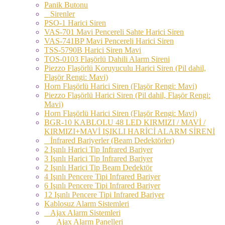
Panik Butonu
Sirenler
PSO-1 Harici Siren
VAS-701 Mavi Pencereli Sahte Harici Siren
VAS-741BP Mavi Pencereli Harici Siren
TSS-5790B Harici Siren Mavi
TOS-0103 Flaşörlü Dahili Alarm Sireni
Piezzo Flaşörlü Koruyuculu Harici Siren (Pil dahil,
Flaşör Rengi: Mavi)
Horn Flaşörlü Harici Siren (Flaşör Rengi: Mavi)
Piezzo Flaşörlü Harici Siren (Pil dahil, Flaşör Rengi:
Mavi)
Horn Flaşörlü Harici Siren (Flaşör Rengi: Mavi)
BGR-10 KABLOLU 48 LED KIRMIZI / MAVİ /
KIRMIZI+MAVİ IŞIKLI HARİCİ ALARM SİRENİ
İnfrared Bariyerler (Beam Dedektörler)
2 Işınlı Harici Tip Infrared Bariyer
3 Işınlı Harici Tip Infrared Bariyer
2 Işınlı Harici Tip Beam Dedektör
4 Işınlı Pencere Tipi Infrared Bariyer
6 Işınlı Pencere Tipi Infrared Bariyer
12 Işınlı Pencere Tipi Infrared Bariyer
Kablosuz Alarm Sistemleri
Ajax Alarm Sistemleri
Ajax Alarm Panelleri