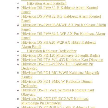
Hikvision Alarm Panelleri
Hikvision DS-PWA32-H Kablosuz Alarm Kontrol
Paneli
Hikvision DS-PWA32-KG Kablosuz Alarm Kontrol
Paneli
Hikvision DS-PWA96-M-WE AX Pro Kablosuz Alarm
Paneli
Hikvision DS-PWA64-L-WE AX Pro Kablosuz Alarm
Paneli
Hikvision DS-PHA20-W2P AX Hibrir Kablosuz
Alarm Paneli
Hikvision Kablosuz Dedektörler
Hikvision DS-PRI120 Microwave Güvenlik Radarı
Hikvision DS-PTA-WL-433 Kablosuz Kart Okuyucu
Hikvision DS-PD2-P10P-W(HT) Kablosuz Pır
Dedektörü
Hikvision DS-PD1-MC-WWS Kablosuz Manyetik
Kontak
Hikvision DS-PD1-SMK-W Kablosuz Duman
Dedektörü
Hikvision DS-PT1-WE Wireless Kablosuz Kart
Okuyucu
Hikvision DS-PDD12P-EG2-WE Kablosuz
Mikrodalga Pır Dedektörü
Hikvision DS-PDBG8-EG2-WE Kablosuz Cam