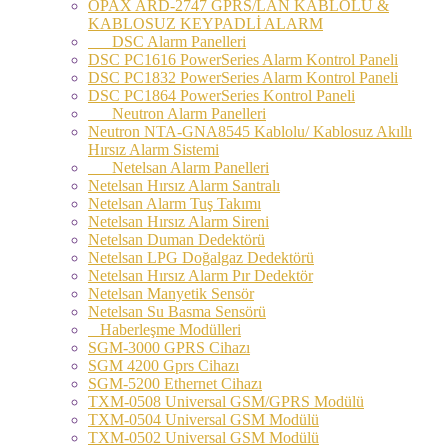
OPAX ARD-2747 GPRS/LAN KABLOLU &
KABLOSUZ KEYPADLİ ALARM
DSC Alarm Panelleri
DSC PC1616 PowerSeries Alarm Kontrol Paneli
DSC PC1832 PowerSeries Alarm Kontrol Paneli
DSC PC1864 PowerSeries Kontrol Paneli
Neutron Alarm Panelleri
Neutron NTA-GNA8545 Kablolu/ Kablosuz Akıllı
Hırsız Alarm Sistemi
Netelsan Alarm Panelleri
Netelsan Hırsız Alarm Santralı
Netelsan Alarm Tuş Takımı
Netelsan Hırsız Alarm Sireni
Netelsan Duman Dedektörü
Netelsan LPG Doğalgaz Dedektörü
Netelsan Hırsız Alarm Pır Dedektör
Netelsan Manyetik Sensör
Netelsan Su Basma Sensörü
Haberleşme Modülleri
SGM-3000 GPRS Cihazı
SGM 4200 Gprs Cihazı
SGM-5200 Ethernet Cihazı
TXM-0508 Universal GSM/GPRS Modülü
TXM-0504 Universal GSM Modülü
TXM-0502 Universal GSM Modülü