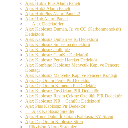
Ajax Hub 2 Plus Alarm Paneli
Ajax Hub2 Alarm Paneli
Ajax Hub Plus Alarm Paneli-2
Ajax Hub Alarm Paneli
Ajax Dedektörler
Ajax Kablosuz Duman, Isı ve CO (Karbonmonoksit)
Dedektörü
Ajax Kablosuz Duman ve Isı Dedektörü
Ajax Kablosuz Su basma dedektörü
Ajax Kablosuz akıllı priz
Ajax Kablosuz CamKır Dedektörü
Ajax Kablosuz Perde Hareket Dedektör
Ajax Kombine Kablosuz Manyetik Kapı ve Pencere
Kontağı
Ajax Kablosuz Manyetik Kapı ve Pencere Kontağı
Ajax Dış Ortam Perde Pır Dedektör
Ajax Dış Ortam Kameralı Pır Dedektör
Ajax Kablosuz Dış Ortam PIR Dedektör
Ajax Kablosuz Resim Çekme Özellikli PIR Dedektör
Ajax Kablosuz PIR + CamKır Dedektörü
Ajax Plus Kablosuz Pır Dedektör
Ajax Kablosuz Sirenler
Ajax Home Dahili İç Ortam Kablosuz EV Sireni
Ajax Dış Ortam Kablosuz Siren
Hikvision Alarm Sistemleri