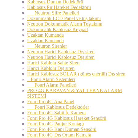
Kablosuz Duman Dedektörü
Kablosuz Pır Hareket Dedektörü
Neutron Şifre Panelleri
Dokunmatik LCD Panel ve tuş takımı
Neutron Dokunmatik Alarm Tuştakımı
Dokunmatik Kablosuz Keypad
Uzaktan Kumanda
Uzaktan Kumanda
Neutron Sirenler
Neutron Harici Kablosuz Dış siren
Neutron Harici Kablosuz Dış siren
Harici Kablolu Sahte Siren
Harici Kablolu Dış siren
Harici Kablosuz SOLAR (güneş enerjili) Dış siren
Fonri Alarm Sistemleri
Fonri Alarm Panelleri
PRO 4G KARAVAN & YAT TEKNE ALARM
SİSTEMİ
Fonri Pro 4G Ana Panel
Fonri Kablosuz Dedektörler
Fonri Pro 4G Sabit İç Kamera
Fonri Pro 4G Kablosuz Hareket Sensörü
Fonri Pro 4G Panjur Kontagı
Fonri Pro 4G Kapı Duman Sensörü
Fonri Pro 4G Dış Ortam Kamera