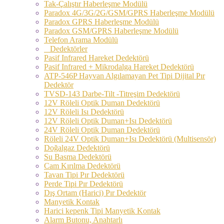
Tak-Çalıştır Haberleşme Modülü
Paradox 4G/3G/2G/GSM/GPRS Haberleşme Modülü
Paradox GPRS Haberleşme Modülü
Paradox GSM/GPRS Haberleşme Modülü
Telefon Arama Modülü
Dedektörler
Pasif Infrared Hareket Dedektörü
Pasif Infrared + Mikrodalga Hareket Dedektörü
ATP-546P Hayvan Algılamayan Pet Tipi Dijital Pır
Dedektör
TVSD-143 Darbe-Tilt -Titreşim Dedektörü
12V Röleli Optik Duman Dedektörü
12V Röleli Isı Dedektörü
12V Röleli Optik Duman+Isı Dedektörü
24V Röleli Optik Duman Dedektörü
Röleli 24V Optik Duman+Isı Dedektörü (Multisensör)
Doğalgaz Dedektörü
Su Basma Dedektörü
Cam Kırılma Dedektörü
Tavan Tipi Pır Dedektörü
Perde Tipi Pır Dedektörü
Dış Ortam (Harici) Pır Dedektör
Manyetik Kontak
Harici kepenk Tipi Manyetik Kontak
Alarm Butonu, Anahtarlı