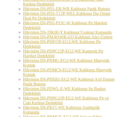
Kırılma Dedektörü
Hikvision DS-PD1-EB-WR Kablosuz Panik Butonu
Hikvision DS-PD2-T12P-WEL Kablosuz Dış Ortam
Dual Pır Dedektörü
Hikvision DS-PD2-P15C-W Kablosuz Pır Hareket
Dedektörü
Hikvision DS-19K00-Y Kablosuz Uzaktan Kumanda
Hikvision DS-PM-RSWR-433 Kablosuz Alıcı Ünitesi
Hikvision DS-PDP15P-EG2-WE Kablosuz Pır
Dedektörü
Hikvision DS-PDPC12P-EG2-WE Kameralı Pır
Hareket Dedektörü
Hikvision DS-PDMC-EG2-WE Kablosuz Manyetik
Kontak
Hikvision DS-PDMCS-EG2-WE Kablosuz Manyetik
Kontak
Hikvision DS-PDEB1-EG2-WE Kablosuz Acil Durum
Panik Butonu
Hikvision DS-PDWL-E-WE Kablosuz Su Baskın
Dedektörü
Hikvision DS-PDPG12P-EG2-WE Kablosuz Pır ve
Cam Kırılma Dedektörü
Hikvision DS-PKF1-WE Kablosuz Anahtarlık
Kumanda
Hikvision DS-PDMCK-EG2-WE Şok ve Eğim