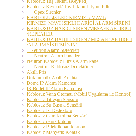
Kablosuz Tuş Takımı (KeyPad)
Kablosuz Keypad/ Tuş Takımı Lityum Pilli
Opax Sirenler
KABLOLU 48 LED KIRMIZI / MAVİ /
KIRMIZI+MAVİ IŞIKLI HARİCİ ALARM SİRENİ
KABLOSUZ HARİCİ SİREN /MESAFE ARTIRICI
/REPEATER
KABLOSUZ DAHILİ SİREN / MESAFE ARTIRICI
/ALARM SİSTEMİ 3 IN1
Neutron Alarm Sistemleri
Neutron Alarm Panelleri
Neutron Kablosuz Hırsız Alarm Paneli
Neutron Kablosuz Dedektörler
Akıllı Priz
Dokunmatik Akıllı Anahtar
Dome IP Alarm Kamerası
IR Bullet IP Alarm Kamerası
Kablosuz Vana Otomatı (Mobil Uygulama ile Kontrol)
Kablosuz Titreşim Sensörü
Kablosuz Su Basma Sensörü
Kablosuz Isı Dedektörü
Kablosuz Cam Kırılma Sensörü
Kablosuz panik butonu
Kablosuz Bileklik panik butonu
Kablosuz Manyetik Kontak