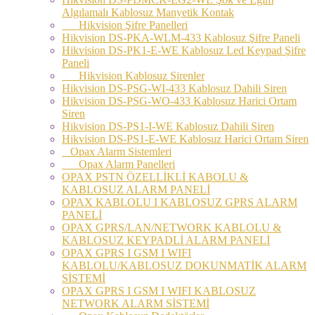
Algılamalı Kablosuz Manyetik Kontak
Hikvision Şifre Panelleri
Hikvision DS-PKA-WLM-433 Kablosuz Şifre Paneli
Hikvision DS-PK1-E-WE Kablosuz Led Keypad Şifre
Paneli
Hikvision Kablosuz Sirenler
Hikvision DS-PSG-WI-433 Kablosuz Dahili Siren
Hikvision DS-PSG-WO-433 Kablosuz Harici Ortam
Siren
Hikvision DS-PS1-I-WE Kablosuz Dahili Siren
Hikvision DS-PS1-E-WE Kablosuz Harici Ortam Siren
Opax Alarm Sistemleri
Opax Alarm Panelleri
OPAX PSTN ÖZELLİKLİ KABOLU &
KABLOSUZ ALARM PANELİ
OPAX KABLOLU I KABLOSUZ GPRS ALARM
PANELİ
OPAX GPRS/LAN/NETWORK KABLOLU &
KABLOSUZ KEYPADLİ ALARM PANELİ
OPAX GPRS I GSM I WIFI
KABLOLU/KABLOSUZ DOKUNMATİK ALARM
SİSTEMİ
OPAX GPRS I GSM I WIFI KABLOSUZ
NETWORK ALARM SİSTEMİ