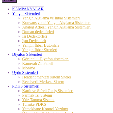
Gönder
KAMPANYALAR
Yangın Sistemleri
Yangın Algılama ve İhbar Sistemleri
Konvansiyonel Yangın Algılama Sistemleri
Analog Adresli Yangın Algılama Sistemleri
Duman dedektörleri
Isı Dedektörleri
Işın Dedektörü
Yangın İhbar Butonları
Yangın İhbar Sirenleri
Diyafon Sİstemleri
Görüntülü Diyafon sistemleri
Kameralı Zil Paneli
Monitör
Uydu Sistemleri
Headent merkezi sistem Siteler
Receiverli Merkezi Sistem
PDKS Sistemleri
Kartlı ve Şifreli Geçiş Sistemleri
Parmak İzi Sistemi
Yüz Tanıma Sistemi
Turnike PDKS
Yemekhane Kontrol Yazılımı