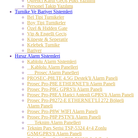
Öğrenci Kartlı Geçiş Pdks Yazılımı
Personel Takip Yazılımı
Turnike Ve Bariyer Sistemleri
Bel Tipi Turnikeler
Boy Tipi Turnikeler
Özel & Hidden Gate
Vip & Engelli Geçiş
Küpeşte & Seperatör
Kelebek Turnike
Bariyer
Hırsız Alarm Sistemleri
Kablolu Alarm Sistemleri
Kablolu Alarm Panelleri
Prosec Alarm Panelleri
PROSEC-P8LTE 4.5G Destek'li Alarm Paneli
Prosec Pro-P8E ETHERNET'li Alarm Paneli
Prosec Pro-P8G GPRS'li Alarm Paneli
Prosec Pro-P8EA Harici Antenli GPRS'li Alarm Paneli
Prosec Pro-P8272-E ETHERNET'Lİ 272 Bölgeli
Alarm Paneli
Prosec Pro-P8W WIFI Alarm Paneli
Prosec Pro-P8P PSTN'li Alarm Paneli
Teknim Alarm Panelleri
Teknim Pars Serisi TSP-5324 4+4 Zonlu
GSM/GPRS'li Alarm Paneli