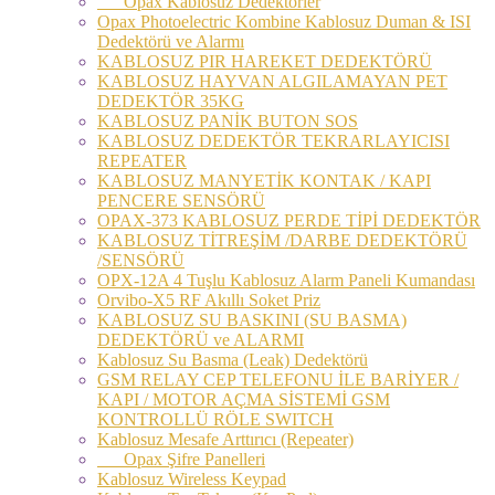
Opax Kablosuz Dedektörler
Opax Photoelectric Kombine Kablosuz Duman & ISI
Dedektörü ve Alarmı
KABLOSUZ PIR HAREKET DEDEKTÖRÜ
KABLOSUZ HAYVAN ALGILAMAYAN PET
DEDEKTÖR 35KG
KABLOSUZ PANİK BUTON SOS
KABLOSUZ DEDEKTÖR TEKRARLAYICISI
REPEATER
KABLOSUZ MANYETİK KONTAK / KAPI
PENCERE SENSÖRÜ
OPAX-373 KABLOSUZ PERDE TİPİ DEDEKTÖR
KABLOSUZ TİTREŞİM /DARBE DEDEKTÖRÜ
/SENSÖRÜ
OPX-12A 4 Tuşlu Kablosuz Alarm Paneli Kumandası
Orvibo-X5 RF Akıllı Soket Priz
KABLOSUZ SU BASKINI (SU BASMA)
DEDEKTÖRÜ ve ALARMI
Kablosuz Su Basma (Leak) Dedektörü
GSM RELAY CEP TELEFONU İLE BARİYER /
KAPI / MOTOR AÇMA SİSTEMİ GSM
KONTROLLÜ RÖLE SWITCH
Kablosuz Mesafe Arttırıcı (Repeater)
Opax Şifre Panelleri
Kablosuz Wireless Keypad