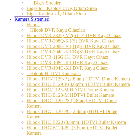
Biges Sirenler
Biges IoT Kablosuz Dış Ortam Siren
Biges Kablosuz İç Ortam Siren
Kamera Sistemleri
Hilook
Hilook DVR Kayıt Cihazları
Hilook DVR-232Q-M2(STD) DVR Kayıt Cihazı
Hilook DVR-208Q-K1(S) DVR Kayıt Cihazı
Hilook DVR-208G-K1(B)(S) DVR Kayıt Cihazı
Hilook DVR-204G-K1(B)(S) DVR Kayıt Cihazı
Hilook DVR-116G-K1 DVR Kayıt Cihazı
Hilook DVR-108G-K1 DVR Kayıt Cihazı
Hilook DVR-104G-K1 DVR Kayıt Cihazı
Hilook HDTVI Kameralar
Hilook THC-T129-P (2.8mm) HDTVI Dome Kamera
Hilook THC-B129-P (3.6mm) HDTVI Bullet Kamera
Hilook THC-T123-M HDTVI Dome Kamera
Hilook THC-B123-M HDTVI Bullet Kamera
Hilook THC-T120-PS (2.8mm) HDTVİ Dome
Kamera
Hilook THC-T120-PC (2.8mm) HDTVI Dome
Kamera
Hilook THC-B220 (3.6mm) HDTVI Bullet Kamera
Hilook THC-B120-PC (3.6mm) HDTVI Bullet
Kamera