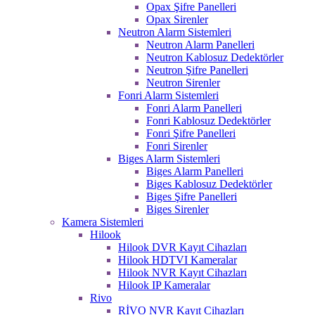
Opax Şifre Panelleri
Opax Sirenler
Neutron Alarm Sistemleri
Neutron Alarm Panelleri
Neutron Kablosuz Dedektörler
Neutron Şifre Panelleri
Neutron Sirenler
Fonri Alarm Sistemleri
Fonri Alarm Panelleri
Fonri Kablosuz Dedektörler
Fonri Şifre Panelleri
Fonri Sirenler
Biges Alarm Sistemleri
Biges Alarm Panelleri
Biges Kablosuz Dedektörler
Biges Şifre Panelleri
Biges Sirenler
Kamera Sistemleri
Hilook
Hilook DVR Kayıt Cihazları
Hilook HDTVI Kameralar
Hilook NVR Kayıt Cihazları
Hilook IP Kameralar
Rivo
RİVO NVR Kayıt Cihazları