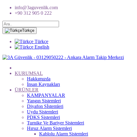
info@3aguvenlik.com
+90 312 905 0 222
Türkçe
Türkçe
English
KURUMSAL
Hakkımızda
İnsan Kaynakları
ÜRÜNLER
KAMPANYALAR
Yangın Sistemleri
Diyafon Sİstemleri
Uydu Sistemleri
PDKS Sistemleri
Turnike Ve Bariyer Sistemleri
Hırsız Alarm Sistemleri
Kablolu Alarm Sistemleri