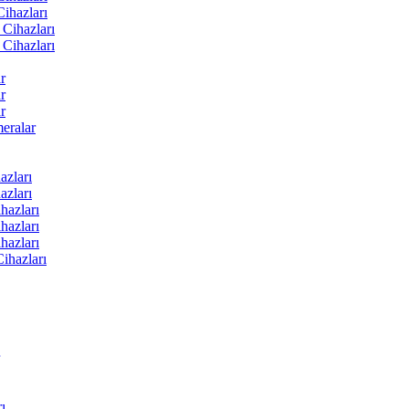
ihazları
Cihazları
Cihazları
r
r
r
ralar
zları
zları
hazları
hazları
hazları
ihazları
ı