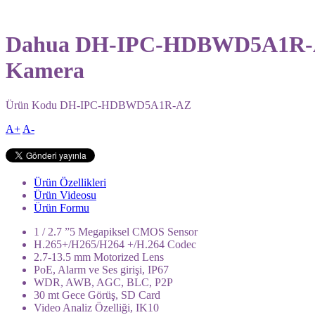
Dahua DH-IPC-HDBWD5A1R-AZ 5
Kamera
Ürün Kodu
DH-IPC-HDBWD5A1R-AZ
A+
A-
Ürün Özellikleri
Ürün Videosu
Ürün Formu
1 / 2.7 ”5 Megapiksel CMOS Sensor
H.265+/H265/H264 +/H.264 Codec
2.7-13.5 mm Motorized Lens
PoE, Alarm ve Ses girişi, IP67
WDR, AWB, AGC, BLC, P2P
30 mt Gece Görüş, SD Card
Video Analiz Özelliği, IK10