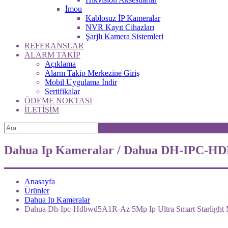
İmou
Kablosuz İP Kameralar
NVR Kayıt Cihazları
Şarjlı Kamera Sistemleri
REFERANSLAR
ALARM TAKİP
Açıklama
Alarm Takip Merkezine Giriş
Mobil Uygulama İndir
Sertifikalar
ÖDEME NOKTASI
İLETİŞİM
Dahua Ip Kameralar / Dahua DH-IPC-HD
Anasayfa
Ürünler
Dahua Ip Kameralar
Dahua Dh-Ipc-Hdbwd5A1R-Az 5Mp Ip Ultra Smart Starlight 