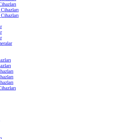
ihazları
Cihazları
Cihazları
r
r
r
ralar
zları
zları
hazları
hazları
hazları
ihazları
ı