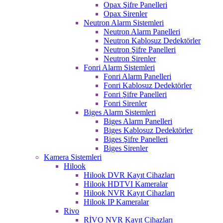
Opax Şifre Panelleri
Opax Sirenler
Neutron Alarm Sistemleri
Neutron Alarm Panelleri
Neutron Kablosuz Dedektörler
Neutron Şifre Panelleri
Neutron Sirenler
Fonri Alarm Sistemleri
Fonri Alarm Panelleri
Fonri Kablosuz Dedektörler
Fonri Şifre Panelleri
Fonri Sirenler
Biges Alarm Sistemleri
Biges Alarm Panelleri
Biges Kablosuz Dedektörler
Biges Şifre Panelleri
Biges Sirenler
Kamera Sistemleri
Hilook
Hilook DVR Kayıt Cihazları
Hilook HDTVI Kameralar
Hilook NVR Kayıt Cihazları
Hilook IP Kameralar
Rivo
RİVO NVR Kayıt Cihazları