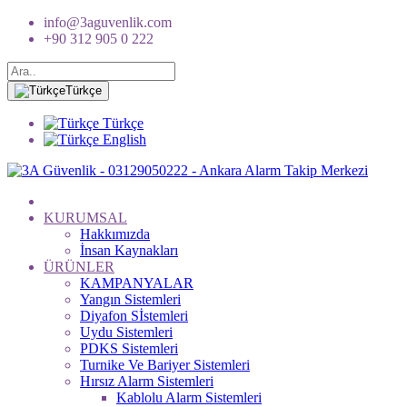
info@3aguvenlik.com
+90 312 905 0 222
Türkçe
Türkçe
English
KURUMSAL
Hakkımızda
İnsan Kaynakları
ÜRÜNLER
KAMPANYALAR
Yangın Sistemleri
Diyafon Sİstemleri
Uydu Sistemleri
PDKS Sistemleri
Turnike Ve Bariyer Sistemleri
Hırsız Alarm Sistemleri
Kablolu Alarm Sistemleri