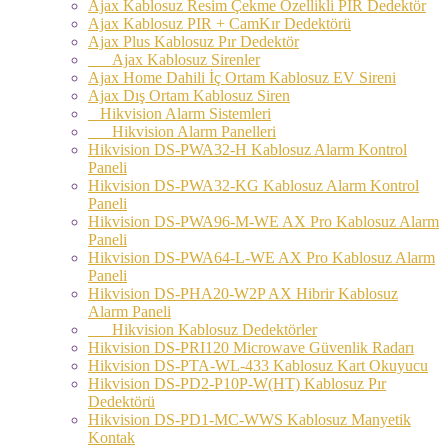
Ajax Kablosuz Resim Çekme Özellikli PIR Dedektör
Ajax Kablosuz PIR + CamKır Dedektörü
Ajax Plus Kablosuz Pır Dedektör
Ajax Kablosuz Sirenler
Ajax Home Dahili İç Ortam Kablosuz EV Sireni
Ajax Dış Ortam Kablosuz Siren
Hikvision Alarm Sistemleri
Hikvision Alarm Panelleri
Hikvision DS-PWA32-H Kablosuz Alarm Kontrol
Paneli
Hikvision DS-PWA32-KG Kablosuz Alarm Kontrol
Paneli
Hikvision DS-PWA96-M-WE AX Pro Kablosuz Alarm
Paneli
Hikvision DS-PWA64-L-WE AX Pro Kablosuz Alarm
Paneli
Hikvision DS-PHA20-W2P AX Hibrir Kablosuz
Alarm Paneli
Hikvision Kablosuz Dedektörler
Hikvision DS-PRI120 Microwave Güvenlik Radarı
Hikvision DS-PTA-WL-433 Kablosuz Kart Okuyucu
Hikvision DS-PD2-P10P-W(HT) Kablosuz Pır
Dedektörü
Hikvision DS-PD1-MC-WWS Kablosuz Manyetik
Kontak