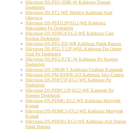
Hikvision DS-PD1-SMK-W Kablosuz Duman
Dedektörü
Hikvision DS-PT1-WE Wireless Kablosuz Kart
Okuyucu
Hikvision DS-PDD12P-EG2-WE Kablosuz
Mikrodalga Pır Dedektörü
Hikvision DS-PDBG8-EG2-WE Kablosuz Cam
Kırılma Dedektörü
Hikvision DS-PD1-EB-WR Kablosuz Panik Butonu
Hikvision DS-PD2-T12P-WEL Kablosuz Dış Ortam
Dual Pır Dedektörü
Hikvision DS-PD2-P15C-W Kablosuz Pır Hareket
Dedektörü
Hikvision DS-19K00-Y Kablosuz Uzaktan Kumanda
Hikvision DS-PM-RSWR-433 Kablosuz Alıcı Ünitesi
Hikvision DS-PDP15P-EG2-WE Kablosuz Pır
Dedektörü
Hikvision DS-PDPC12P-EG2-WE Kameralı Pır
Hareket Dedektörü
Hikvision DS-PDMC-EG2-WE Kablosuz Manyetik
Kontak
Hikvision DS-PDMCS-EG2-WE Kablosuz Manyetik
Kontak
Hikvision DS-PDEB1-EG2-WE Kablosuz Acil Durum
Panik Butonu