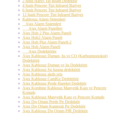
2 Işınlı Harici Tip Beam Dedektör
4 Işınlı Pencere Tipi Infrared Bariyer
6 Işınlı Pencere Tipi Infrared Bariyer
12 Işınlı Pencere Tipi Infrared Bariyer
Kablosuz Alarm Sistemleri
Ajax Alarm Sistemleri
Ajax Alarm Panelleri
Ajax Hub 2 Plus Alarm Paneli
Ajax Hub2 Alarm Paneli
Ajax Hub Plus Alarm Paneli-2
Ajax Hub Alarm Paneli
Ajax Dedektörler
Ajax Kablosuz Duman, Isı ve CO (Karbonmonoksit)
Dedektörü
Ajax Kablosuz Duman ve Isı Dedektörü
Ajax Kablosuz Su basma dedektörü
Ajax Kablosuz akıllı priz
Ajax Kablosuz CamKır Dedektörü
Ajax Kablosuz Perde Hareket Dedektör
Ajax Kombine Kablosuz Manyetik Kapı ve Pencere
Kontağı
Ajax Kablosuz Manyetik Kapı ve Pencere Kontağı
Ajax Dış Ortam Perde Pır Dedektör
Ajax Dış Ortam Kameralı Pır Dedektör
Ajax Kablosuz Dış Ortam PIR Dedektör