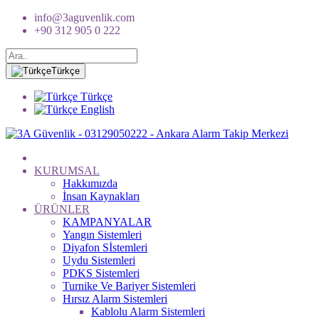
info@3aguvenlik.com
+90 312 905 0 222
Türkçe
Türkçe
English
KURUMSAL
Hakkımızda
İnsan Kaynakları
ÜRÜNLER
KAMPANYALAR
Yangın Sistemleri
Diyafon Sİstemleri
Uydu Sistemleri
PDKS Sistemleri
Turnike Ve Bariyer Sistemleri
Hırsız Alarm Sistemleri
Kablolu Alarm Sistemleri