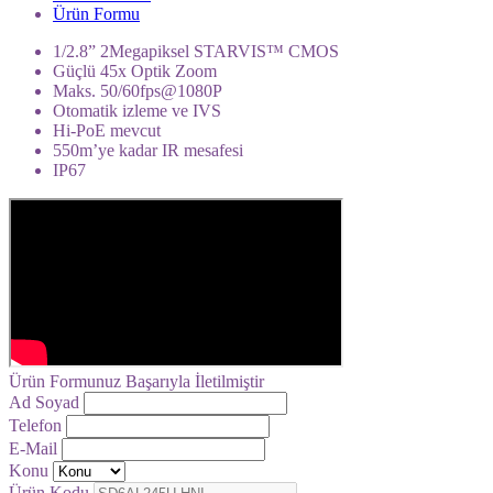
Ürün Formu
1/2.8” 2Megapiksel STARVIS™ CMOS
Güçlü 45x Optik Zoom
Maks. 50/60fps@1080P
Otomatik izleme ve IVS
Hi-PoE mevcut
550m’ye kadar IR mesafesi
IP67
Ürün Formunuz Başarıyla İletilmiştir
Ad Soyad
Telefon
E-Mail
Konu
Ürün Kodu