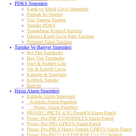
PDKS Sistemleri
Kartlı ve Şifreli Geçiş Sistemleri
Parmak İzi Sistemi
Yüz Tanıma Sistemi
Turnike PDKS
Yemekhane Kontrol Yazılımı
Öğrenci Kartlı Geçiş Pdks Yazılımı
Personel Takip Yazılımı
Turnike Ve Bariyer Sistemleri
Bel Tipi Turnikeler
Boy Tipi Turnikeler
Özel & Hidden Gate
Vip & Engelli Geçiş
Küpeşte & Seperatör
Kelebek Turnike
Bariyer
Hırsız Alarm Sistemleri
Kablolu Alarm Sistemleri
Kablolu Alarm Panelleri
Prosec Alarm Panelleri
PROSEC-P8LTE 4.5G Destek'li Alarm Paneli
Prosec Pro-P8E ETHERNET'li Alarm Paneli
Prosec Pro-P8G GPRS'li Alarm Paneli
Prosec Pro-P8EA Harici Antenli GPRS'li Alarm Paneli
Prosec Pro-P8272-E ETHERNET'Lİ 272 Bölgeli