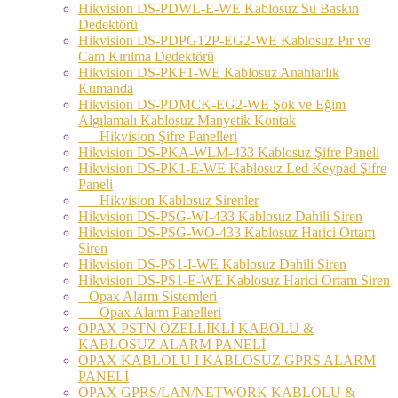
Hikvision DS-PDWL-E-WE Kablosuz Su Baskın
Dedektörü
Hikvision DS-PDPG12P-EG2-WE Kablosuz Pır ve
Cam Kırılma Dedektörü
Hikvision DS-PKF1-WE Kablosuz Anahtarlık
Kumanda
Hikvision DS-PDMCK-EG2-WE Şok ve Eğim
Algılamalı Kablosuz Manyetik Kontak
Hikvision Şifre Panelleri
Hikvision DS-PKA-WLM-433 Kablosuz Şifre Paneli
Hikvision DS-PK1-E-WE Kablosuz Led Keypad Şifre
Paneli
Hikvision Kablosuz Sirenler
Hikvision DS-PSG-WI-433 Kablosuz Dahili Siren
Hikvision DS-PSG-WO-433 Kablosuz Harici Ortam
Siren
Hikvision DS-PS1-I-WE Kablosuz Dahili Siren
Hikvision DS-PS1-E-WE Kablosuz Harici Ortam Siren
Opax Alarm Sistemleri
Opax Alarm Panelleri
OPAX PSTN ÖZELLİKLİ KABOLU &
KABLOSUZ ALARM PANELİ
OPAX KABLOLU I KABLOSUZ GPRS ALARM
PANELİ
OPAX GPRS/LAN/NETWORK KABLOLU &