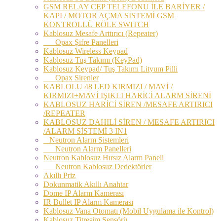
GSM RELAY CEP TELEFONU İLE BARİYER /
KAPI / MOTOR AÇMA SİSTEMİ GSM
KONTROLLÜ RÖLE SWITCH
Kablosuz Mesafe Arttırıcı (Repeater)
Opax Şifre Panelleri
Kablosuz Wireless Keypad
Kablosuz Tuş Takımı (KeyPad)
Kablosuz Keypad/ Tuş Takımı Lityum Pilli
Opax Sirenler
KABLOLU 48 LED KIRMIZI / MAVİ /
KIRMIZI+MAVİ IŞIKLI HARİCİ ALARM SİRENİ
KABLOSUZ HARİCİ SİREN /MESAFE ARTIRICI
/REPEATER
KABLOSUZ DAHILİ SİREN / MESAFE ARTIRICI
/ALARM SİSTEMİ 3 IN1
Neutron Alarm Sistemleri
Neutron Alarm Panelleri
Neutron Kablosuz Hırsız Alarm Paneli
Neutron Kablosuz Dedektörler
Akıllı Priz
Dokunmatik Akıllı Anahtar
Dome IP Alarm Kamerası
IR Bullet IP Alarm Kamerası
Kablosuz Vana Otomatı (Mobil Uygulama ile Kontrol)
Kablosuz Titreşim Sensörü