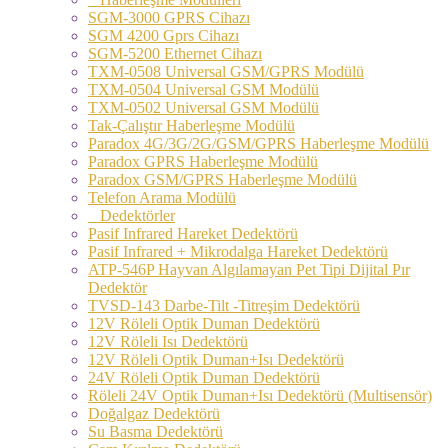
SGM-3000 GPRS Cihazı
SGM 4200 Gprs Cihazı
SGM-5200 Ethernet Cihazı
TXM-0508 Universal GSM/GPRS Modülü
TXM-0504 Universal GSM Modülü
TXM-0502 Universal GSM Modülü
Tak-Çalıştır Haberleşme Modülü
Paradox 4G/3G/2G/GSM/GPRS Haberleşme Modülü
Paradox GPRS Haberleşme Modülü
Paradox GSM/GPRS Haberleşme Modülü
Telefon Arama Modülü
Dedektörler
Pasif Infrared Hareket Dedektörü
Pasif Infrared + Mikrodalga Hareket Dedektörü
ATP-546P Hayvan Algılamayan Pet Tipi Dijital Pır
Dedektör
TVSD-143 Darbe-Tilt -Titreşim Dedektörü
12V Röleli Optik Duman Dedektörü
12V Röleli Isı Dedektörü
12V Röleli Optik Duman+Isı Dedektörü
24V Röleli Optik Duman Dedektörü
Röleli 24V Optik Duman+Isı Dedektörü (Multisensör)
Doğalgaz Dedektörü
Su Basma Dedektörü