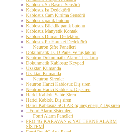
Kablosuz Su Basma Sensörü
Kablosuz Isı Dedektörü
Kablosuz Cam Kırılma Sensörü
Kablosuz panik butonu
Kablosuz Bileklik panik butonu
Kablosuz Manyetik Kontak
Kablosuz Duman Dedektörü
Kablosuz Pır Hareket Dedektörü
Neutron Şifre Panelleri
Dokunmatik LCD Panel ve tuş takımı
Neutron Dokunmatik Alarm Tuştakımı
Dokunmatik Kablosuz Keypad
Uzaktan Kumanda
Uzaktan Kumanda
Neutron Sirenler
Neutron Harici Kablosuz Dış siren
Neutron Harici Kablosuz Dış siren
Harici Kablolu Sahte Siren
Harici Kablolu Dış siren
Harici Kablosuz SOLAR (güneş enerjili) Dış siren
Fonri Alarm Sistemleri
Fonri Alarm Panelleri
PRO 4G KARAVAN & YAT TEKNE ALARM
SİSTEMİ
Fonri Pro 4G Ana Panel