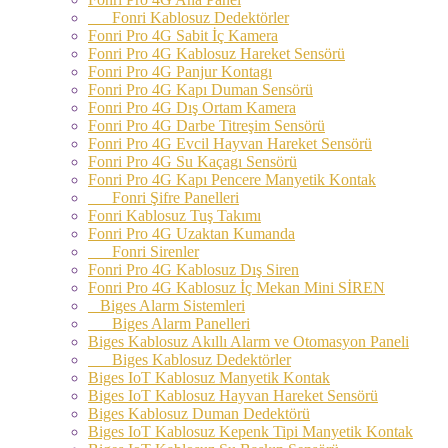
Fonri Kablosuz Dedektörler
Fonri Pro 4G Sabit İç Kamera
Fonri Pro 4G Kablosuz Hareket Sensörü
Fonri Pro 4G Panjur Kontagı
Fonri Pro 4G Kapı Duman Sensörü
Fonri Pro 4G Dış Ortam Kamera
Fonri Pro 4G Darbe Titreşim Sensörü
Fonri Pro 4G Evcil Hayvan Hareket Sensörü
Fonri Pro 4G Su Kaçagı Sensörü
Fonri Pro 4G Kapı Pencere Manyetik Kontak
Fonri Şifre Panelleri
Fonri Kablosuz Tuş Takımı
Fonri Pro 4G Uzaktan Kumanda
Fonri Sirenler
Fonri Pro 4G Kablosuz Dış Siren
Fonri Pro 4G Kablosuz İç Mekan Mini SİREN
Biges Alarm Sistemleri
Biges Alarm Panelleri
Biges Kablosuz Akıllı Alarm ve Otomasyon Paneli
Biges Kablosuz Dedektörler
Biges IoT Kablosuz Manyetik Kontak
Biges IoT Kablosuz Hayvan Hareket Sensörü
Biges Kablosuz Duman Dedektörü
Biges IoT Kablosuz Kepenk Tipi Manyetik Kontak