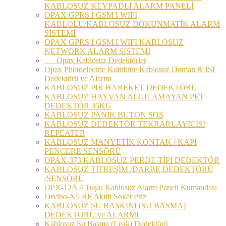
KABLOSUZ KEYPADLİ ALARM PANELİ
OPAX GPRS I GSM I WIFI
KABLOLU/KABLOSUZ DOKUNMATİK ALARM
SİSTEMİ
OPAX GPRS I GSM I WIFI KABLOSUZ
NETWORK ALARM SİSTEMİ
Opax Kablosuz Dedektörler
Opax Photoelectric Kombine Kablosuz Duman & ISI
Dedektörü ve Alarmı
KABLOSUZ PIR HAREKET DEDEKTÖRÜ
KABLOSUZ HAYVAN ALGILAMAYAN PET
DEDEKTÖR 35KG
KABLOSUZ PANİK BUTON SOS
KABLOSUZ DEDEKTÖR TEKRARLAYICISI
REPEATER
KABLOSUZ MANYETİK KONTAK / KAPI
PENCERE SENSÖRÜ
OPAX-373 KABLOSUZ PERDE TİPİ DEDEKTÖR
KABLOSUZ TİTREŞİM /DARBE DEDEKTÖRÜ
/SENSÖRÜ
OPX-12A 4 Tuşlu Kablosuz Alarm Paneli Kumandası
Orvibo-X5 RF Akıllı Soket Priz
KABLOSUZ SU BASKINI (SU BASMA)
DEDEKTÖRÜ ve ALARMI
Kablosuz Su Basma (Leak) Dedektörü