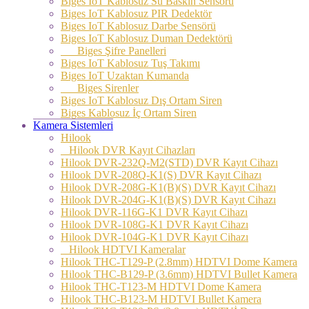
Biges IoT Kablosuz Su Baskın Sensörü
Biges IoT Kablosuz PIR Dedektör
Biges IoT Kablosuz Darbe Sensörü
Biges IoT Kablosuz Duman Dedektörü
Biges Şifre Panelleri
Biges IoT Kablosuz Tuş Takımı
Biges IoT Uzaktan Kumanda
Biges Sirenler
Biges IoT Kablosuz Dış Ortam Siren
Biges Kablosuz İç Ortam Siren
Kamera Sistemleri
Hilook
Hilook DVR Kayıt Cihazları
Hilook DVR-232Q-M2(STD) DVR Kayıt Cihazı
Hilook DVR-208Q-K1(S) DVR Kayıt Cihazı
Hilook DVR-208G-K1(B)(S) DVR Kayıt Cihazı
Hilook DVR-204G-K1(B)(S) DVR Kayıt Cihazı
Hilook DVR-116G-K1 DVR Kayıt Cihazı
Hilook DVR-108G-K1 DVR Kayıt Cihazı
Hilook DVR-104G-K1 DVR Kayıt Cihazı
Hilook HDTVI Kameralar
Hilook THC-T129-P (2.8mm) HDTVI Dome Kamera
Hilook THC-B129-P (3.6mm) HDTVI Bullet Kamera
Hilook THC-T123-M HDTVI Dome Kamera
Hilook THC-B123-M HDTVI Bullet Kamera