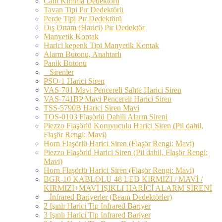
Cam Kırılma Dedektörü
Tavan Tipi Pır Dedektörü
Perde Tipi Pır Dedektörü
Dış Ortam (Harici) Pır Dedektör
Manyetik Kontak
Harici kepenk Tipi Manyetik Kontak
Alarm Butonu, Anahtarlı
Panik Butonu
Sirenler
PSO-1 Harici Siren
VAS-701 Mavi Pencereli Sahte Harici Siren
VAS-741BP Mavi Pencereli Harici Siren
TSS-5790B Harici Siren Mavi
TOS-0103 Flaşörlü Dahili Alarm Sireni
Piezzo Flaşörlü Koruyuculu Harici Siren (Pil dahil,
Flaşör Rengi: Mavi)
Horn Flaşörlü Harici Siren (Flaşör Rengi: Mavi)
Piezzo Flaşörlü Harici Siren (Pil dahil, Flaşör Rengi:
Mavi)
Horn Flaşörlü Harici Siren (Flaşör Rengi: Mavi)
BGR-10 KABLOLU 48 LED KIRMIZI / MAVİ /
KIRMIZI+MAVİ IŞIKLI HARİCİ ALARM SİRENİ
İnfrared Bariyerler (Beam Dedektörler)
2 Işınlı Harici Tip Infrared Bariyer
3 Işınlı Harici Tip Infrared Bariyer