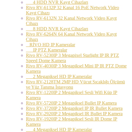
4 HDD NVR Kayıt Cihazları
Rivo RV-6132P 32 Kanal 16 PoE Network Video
Kayıt Cihazı
Rivo RV-6132N 32 Kanal Network Video Kayıt
Cihazı
8 HDD NVR Kayıt Cihazları
Rivo RV-6264N 64 Kanal Network Video Kayıt
Cihazı
RİVO HD IP Kameralar
IP PTZ Kameralar
Rivo RV-5230IP 3 Megapixel Starlight IP IR PTZ
Speed Dome Kamera
Rivo RV-4030IP 3 Megapiksel Mini IP IR PTZ Dome
Kamera
2 Megapiksel HD IP Kameralar
Rivo RV-2128TM 2MP HD Vücut Sıcaklığı Ölçümü
ve Yüz Tanıma İstasyonu
Rivo RV-1220IP 2 Megapiksel Sesli Wifi Küp IP
Kamera
Rivo RV-5720IP 2 Megapiksel Bullet IP Kamera
Rivo RV-3720IP 2 Megapiksel IP IR Bullet Kamera
Rivo RV-2920IP 2 Megapiksel IR Bullet IP Kamera
Rivo RV-1920IP 2 Megapiksel Sesli IR Dome IP
Kamera
4 Megapiksel HD IP Kameralar