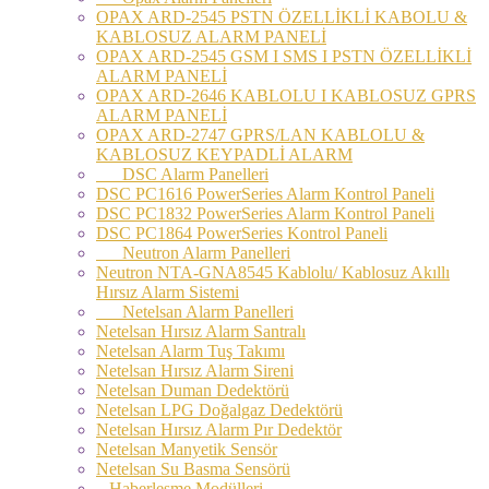
OPAX ARD-2545 PSTN ÖZELLİKLİ KABOLU &
KABLOSUZ ALARM PANELİ
OPAX ARD-2545 GSM I SMS I PSTN ÖZELLİKLİ
ALARM PANELİ
OPAX ARD-2646 KABLOLU I KABLOSUZ GPRS
ALARM PANELİ
OPAX ARD-2747 GPRS/LAN KABLOLU &
KABLOSUZ KEYPADLİ ALARM
DSC Alarm Panelleri
DSC PC1616 PowerSeries Alarm Kontrol Paneli
DSC PC1832 PowerSeries Alarm Kontrol Paneli
DSC PC1864 PowerSeries Kontrol Paneli
Neutron Alarm Panelleri
Neutron NTA-GNA8545 Kablolu/ Kablosuz Akıllı
Hırsız Alarm Sistemi
Netelsan Alarm Panelleri
Netelsan Hırsız Alarm Santralı
Netelsan Alarm Tuş Takımı
Netelsan Hırsız Alarm Sireni
Netelsan Duman Dedektörü
Netelsan LPG Doğalgaz Dedektörü
Netelsan Hırsız Alarm Pır Dedektör
Netelsan Manyetik Sensör
Netelsan Su Basma Sensörü
Haberleşme Modülleri