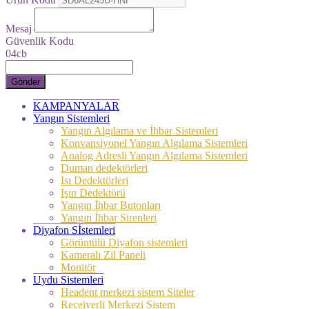
Mesaj
Güvenlik Kodu
04cb
Gönder
KAMPANYALAR
Yangın Sistemleri
Yangın Algılama ve İhbar Sistemleri
Konvansiyonel Yangın Algılama Sistemleri
Analog Adresli Yangın Algılama Sistemleri
Duman dedektörleri
Isı Dedektörleri
Işın Dedektörü
Yangın İhbar Butonları
Yangın İhbar Sirenleri
Diyafon Sİstemleri
Görüntülü Diyafon sistemleri
Kameralı Zil Paneli
Monitör
Uydu Sistemleri
Headent merkezi sistem Siteler
Receiverli Merkezi Sistem