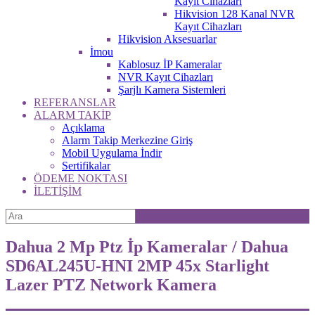
Kayıt Cihazları
Hikvision 128 Kanal NVR
Kayıt Cihazları
Hikvision Aksesuarlar
İmou
Kablosuz İP Kameralar
NVR Kayıt Cihazları
Şarjlı Kamera Sistemleri
REFERANSLAR
ALARM TAKİP
Açıklama
Alarm Takip Merkezine Giriş
Mobil Uygulama İndir
Sertifikalar
ÖDEME NOKTASI
İLETİŞİM
Dahua 2 Mp Ptz İp Kameralar / Dahua
SD6AL245U-HNI 2MP 45x Starlight
Lazer PTZ Network Kamera