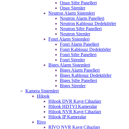
Opax Şifre Panelleri
Opax Sirenler
Neutron Alarm Sistemleri
Neutron Alarm Panelleri
Neutron Kablosuz Dedektörler
Neutron Şifre Panelleri
Neutron Sirenler
Fonri Alarm Sistemleri
Fonri Alarm Panelleri
Fonri Kablosuz Dedektörler
Fonri Şifre Panelleri
Fonri Sirenler
Biges Alarm Sistemleri
Biges Alarm Panelleri
Biges Kablosuz Dedektörler
Biges Şifre Panelleri
Biges Sirenler
Kamera Sistemleri
Hilook
Hilook DVR Kayıt Cihazları
Hilook HDTVI Kameralar
Hilook NVR Kayıt Cihazları
Hilook IP Kameralar
Rivo
RİVO NVR Kayıt Cihazları