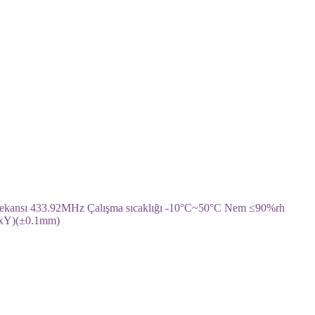
Frekansı 433.92MHz Çalışma sıcaklığı -10°C~50°C Nem ≤90%rh
xGxY)(±0.1mm)