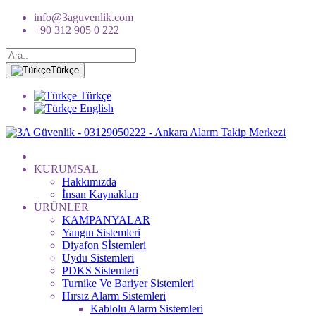
info@3aguvenlik.com
+90 312 905 0 222
Türkçe
Türkçe
English
KURUMSAL
Hakkımızda
İnsan Kaynakları
ÜRÜNLER
KAMPANYALAR
Yangın Sistemleri
Diyafon Sİstemleri
Uydu Sistemleri
PDKS Sistemleri
Turnike Ve Bariyer Sistemleri
Hırsız Alarm Sistemleri
Kablolu Alarm Sistemleri