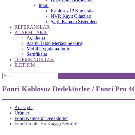
İmou
Kablosuz İP Kameralar
NVR Kayıt Cihazları
Şarjlı Kamera Sistemleri
REFERANSLAR
ALARM TAKİP
Açıklama
Alarm Takip Merkezine Giriş
Mobil Uygulama İndir
Sertifikalar
ÖDEME NOKTASI
İLETİŞİM
Fonri Kablosuz Dedektörler / Fonri Pro 4
Anasayfa
Ürünler
Fonri Kablosuz Dedektörler
Fonri Pro 4G Su Kaçagı Sensörü