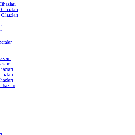
ihazları
Cihazları
Cihazları
r
r
r
ralar
zları
zları
hazları
hazları
hazları
ihazları
ı