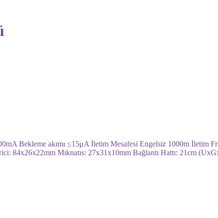
ü
100mA Bekleme akımı ≤15μA İletim Mesafesi Engelsiz 1000m İletim 
ut Verici: 84x26x22mm Mıknatıs: 27x31x10mm Bağlantı Hattı: 21cm (U