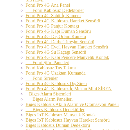
Fonri Pro 4G Ana Panel
Fonri Kablosuz Dedektörler
Fonri Pro 4G Sabit İç Kamera
Fonri Pro 4G Kablosuz Hareket Sensörü
Fonri Pro 4G Panjur Kontagı
Fonri Pro 4G Kapı Duman Sensörü
Fonri Pro 4G Dış Ortam Kamera
Fonri Pro 4G Darbe Titreşim Sensörü
Fonri Pro 4G Evcil Hayvan Hareket Sensörü
Fonri Pro 4G Su Kaçagı Sensörü
Fonri Pro 4G Kapı Pencere Manyetik Kontak
Fonri Şifre Panelleri
Fonri Kablosuz Tuş Takımı
Fonri Pro 4G Uzaktan Kumanda
Fonri Sirenler
Fonri Pro 4G Kablosuz Dış Siren
Fonri Pro 4G Kablosuz İç Mekan Mini SİREN
Biges Alarm Sistemleri
Biges Alarm Panelleri
Biges Kablosuz Akıllı Alarm ve Otomasyon Paneli
Biges Kablosuz Dedektörler
Biges IoT Kablosuz Manyetik Kontak
Biges IoT Kablosuz Hayvan Hareket Sensörü
Biges Kablosuz Duman Dedektörü