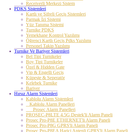
Receiverli Merkezi Sistem
PDKS Sistemleri
Kartlı ve Şifreli Geçiş Sistemleri
Parmak İzi Sistemi
Yüz Tanıma Sistemi
Turnike PDKS
Yemekhane Kontrol Yazılımı
Öğrenci Kartlı Geçiş Pdks Yazılımı
Personel Takip Yazılımı
Turnike Ve Bariyer Sistemleri
Bel Tipi Turnikeler
Boy Tipi Turnikeler
Özel & Hidden Gate
Vip & Engelli Geçiş
Küpeşte & Seperatör
Kelebek Turnike
Bariyer
Hırsız Alarm Sistemleri
Kablolu Alarm Sistemleri
Kablolu Alarm Panelleri
Prosec Alarm Panelleri
PROSEC-P8LTE 4.5G Destek'li Alarm Paneli
Prosec Pro-P8E ETHERNET'li Alarm Paneli
Prosec Pro-P8G GPRS'li Alarm Paneli
Prosec Pro-P8EA Harici Antenli GPRS'li Alarm Paneli