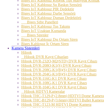
Biges IoT Kablosuz Kepenk Tipi Manyetik Kontak
Biges IoT Kablosuz Su Baskın Sensörü
Biges IoT Kablosuz PIR Dedektör
Biges IoT Kablosuz Darbe Sensörü
Biges IoT Kablosuz Duman Dedektörü
Biges Şifre Panelleri
Biges IoT Kablosuz Tuş Takımı
Biges IoT Uzaktan Kumanda
Biges Sirenler
Biges IoT Kablosuz Dış Ortam Siren
Biges Kablosuz İç Ortam Siren
Kamera Sistemleri
Hilook
Hilook DVR Kayıt Cihazları
Hilook DVR-232Q-M2(STD) DVR Kayıt Cihazı
Hilook DVR-208Q-K1(S) DVR Kayıt Cihazı
Hilook DVR-208G-K1(B)(S) DVR Kayıt Cihazı
Hilook DVR-204G-K1(B)(S) DVR Kayıt Cihazı
Hilook DVR-116G-K1 DVR Kayıt Cihazı
Hilook DVR-108G-K1 DVR Kayıt Cihazı
Hilook DVR-104G-K1 DVR Kayıt Cihazı
Hilook HDTVI Kameralar
Hilook THC-T129-P (2.8mm) HDTVI Dome Kamera
Hilook THC-B129-P (3.6mm) HDTVI Bullet Kamera
Hilook THC-T123-M HDTVI Dome Kamera