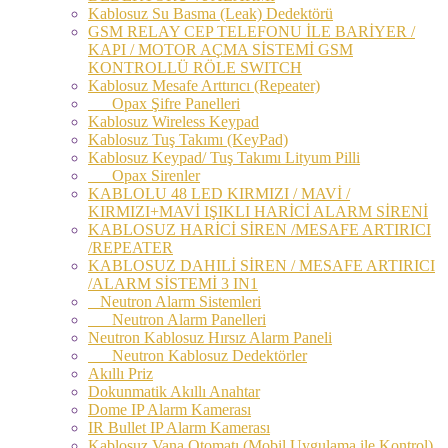
Kablosuz Su Basma (Leak) Dedektörü
GSM RELAY CEP TELEFONU İLE BARİYER /
KAPI / MOTOR AÇMA SİSTEMİ GSM
KONTROLLÜ RÖLE SWITCH
Kablosuz Mesafe Arttırıcı (Repeater)
Opax Şifre Panelleri
Kablosuz Wireless Keypad
Kablosuz Tuş Takımı (KeyPad)
Kablosuz Keypad/ Tuş Takımı Lityum Pilli
Opax Sirenler
KABLOLU 48 LED KIRMIZI / MAVİ /
KIRMIZI+MAVİ IŞIKLI HARİCİ ALARM SİRENİ
KABLOSUZ HARİCİ SİREN /MESAFE ARTIRICI
/REPEATER
KABLOSUZ DAHILİ SİREN / MESAFE ARTIRICI
/ALARM SİSTEMİ 3 IN1
Neutron Alarm Sistemleri
Neutron Alarm Panelleri
Neutron Kablosuz Hırsız Alarm Paneli
Neutron Kablosuz Dedektörler
Akıllı Priz
Dokunmatik Akıllı Anahtar
Dome IP Alarm Kamerası
IR Bullet IP Alarm Kamerası
Kablosuz Vana Otomatı (Mobil Uygulama ile Kontrol)