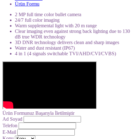
Ürün Formu
2 MP full time color bullet camera
24/7 full color imaging
Warm supplemental light with 20 m range
Clear imaging even against strong back lighting due to 130
dB true WDR technology
3D DNR technology delivers clean and sharp images
Water and dust resistant (IP67)
4 in 1 (4 signals switchable TVI/AHD/CVI/CVBS)
Ürün Formunuz Başarıyla İletilmiştir
Ad Soyad
Telefon
E-Mail
Konu