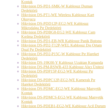
Kontak
Hikvision DS-PD1-SMK-W Kablosuz Duman
Dedektörü
Hikvision DS-PT1-WE Wireless Kablosuz Kart
Okuyucu
Hikvision DS-PDD12P-EG2-WE Kablosuz
Mikrodalga Pır Dedektörü
Hikvision DS-PDBG8-EG2-WE Kablosuz Cam
Kırılma Dedektörü
Hikvision DS-PD1-EB-WR Kablosuz Panik Butonu
Hikvision DS-PD2-T12P-WEL Kablosuz Dış Ortam
Dual Pır Dedektörü
Hikvision DS-PD2-P15C-W Kablosuz Pır Hareket
Dedektörü
Hikvision DS-19K00-Y Kablosuz Uzaktan Kumanda
Hikvision DS-PM-RSWR-433 Kablosuz Alıcı Ünitesi
Hikvision DS-PDP15P-EG2-WE Kablosuz Pır
Dedektörü
Hikvision DS-PDPC12P-EG2-WE Kameralı Pır
Hareket Dedektörü
Hikvision DS-PDMC-EG2-WE Kablosuz Manyetik
Kontak
Hikvision DS-PDMCS-EG2-WE Kablosuz Manyetik
Kontak
Hikvision DS-PDEB1-EG2-WE Kablosuz Acil Durum