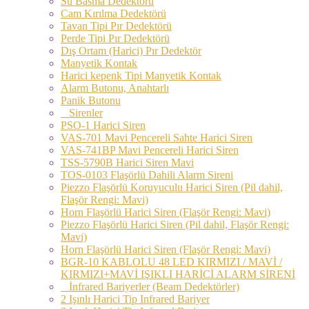
Su Basma Dedektörü
Cam Kırılma Dedektörü
Tavan Tipi Pır Dedektörü
Perde Tipi Pır Dedektörü
Dış Ortam (Harici) Pır Dedektör
Manyetik Kontak
Harici kepenk Tipi Manyetik Kontak
Alarm Butonu, Anahtarlı
Panik Butonu
Sirenler
PSO-1 Harici Siren
VAS-701 Mavi Pencereli Sahte Harici Siren
VAS-741BP Mavi Pencereli Harici Siren
TSS-5790B Harici Siren Mavi
TOS-0103 Flaşörlü Dahili Alarm Sireni
Piezzo Flaşörlü Koruyuculu Harici Siren (Pil dahil,
Flaşör Rengi: Mavi)
Horn Flaşörlü Harici Siren (Flaşör Rengi: Mavi)
Piezzo Flaşörlü Harici Siren (Pil dahil, Flaşör Rengi:
Mavi)
Horn Flaşörlü Harici Siren (Flaşör Rengi: Mavi)
BGR-10 KABLOLU 48 LED KIRMIZI / MAVİ /
KIRMIZI+MAVİ IŞIKLI HARİCİ ALARM SİRENİ
İnfrared Bariyerler (Beam Dedektörler)
2 Işınlı Harici Tip Infrared Bariyer