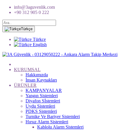
info@3aguvenlik.com
+90 312 905 0 222
Türkçe
Türkçe
English
KURUMSAL
Hakkımızda
İnsan Kaynakları
ÜRÜNLER
KAMPANYALAR
Yangın Sistemleri
Diyafon Sİstemleri
Uydu Sistemleri
PDKS Sistemleri
Turnike Ve Bariyer Sistemleri
Hırsız Alarm Sistemleri
Kablolu Alarm Sistemleri