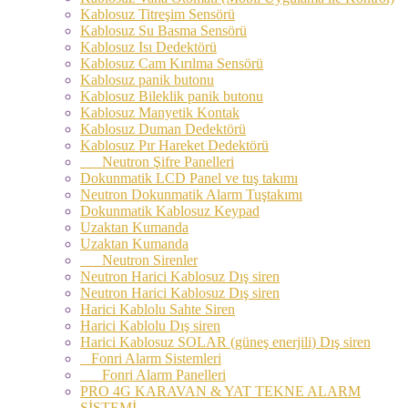
Kablosuz Titreşim Sensörü
Kablosuz Su Basma Sensörü
Kablosuz Isı Dedektörü
Kablosuz Cam Kırılma Sensörü
Kablosuz panik butonu
Kablosuz Bileklik panik butonu
Kablosuz Manyetik Kontak
Kablosuz Duman Dedektörü
Kablosuz Pır Hareket Dedektörü
Neutron Şifre Panelleri
Dokunmatik LCD Panel ve tuş takımı
Neutron Dokunmatik Alarm Tuştakımı
Dokunmatik Kablosuz Keypad
Uzaktan Kumanda
Uzaktan Kumanda
Neutron Sirenler
Neutron Harici Kablosuz Dış siren
Neutron Harici Kablosuz Dış siren
Harici Kablolu Sahte Siren
Harici Kablolu Dış siren
Harici Kablosuz SOLAR (güneş enerjili) Dış siren
Fonri Alarm Sistemleri
Fonri Alarm Panelleri
PRO 4G KARAVAN & YAT TEKNE ALARM
SİSTEMİ