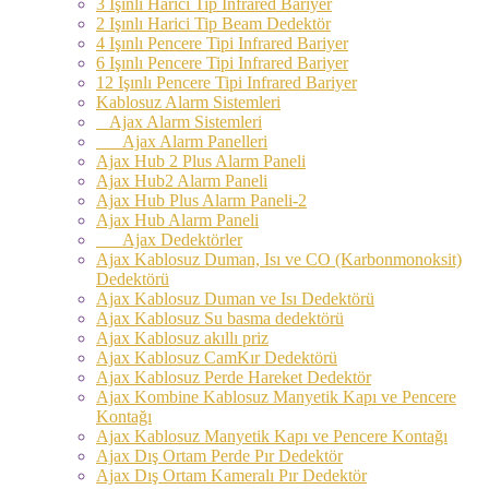
3 Işınlı Harici Tip Infrared Bariyer
2 Işınlı Harici Tip Beam Dedektör
4 Işınlı Pencere Tipi Infrared Bariyer
6 Işınlı Pencere Tipi Infrared Bariyer
12 Işınlı Pencere Tipi Infrared Bariyer
Kablosuz Alarm Sistemleri
Ajax Alarm Sistemleri
Ajax Alarm Panelleri
Ajax Hub 2 Plus Alarm Paneli
Ajax Hub2 Alarm Paneli
Ajax Hub Plus Alarm Paneli-2
Ajax Hub Alarm Paneli
Ajax Dedektörler
Ajax Kablosuz Duman, Isı ve CO (Karbonmonoksit)
Dedektörü
Ajax Kablosuz Duman ve Isı Dedektörü
Ajax Kablosuz Su basma dedektörü
Ajax Kablosuz akıllı priz
Ajax Kablosuz CamKır Dedektörü
Ajax Kablosuz Perde Hareket Dedektör
Ajax Kombine Kablosuz Manyetik Kapı ve Pencere
Kontağı
Ajax Kablosuz Manyetik Kapı ve Pencere Kontağı
Ajax Dış Ortam Perde Pır Dedektör
Ajax Dış Ortam Kameralı Pır Dedektör