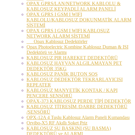
OPAX GPRS/LAN/NETWORK KABLOLU &
KABLOSUZ KEYPADLİ ALARM PANELİ
OPAX GPRS I GSM I WIFI
KABLOLU/KABLOSUZ DOKUNMATİK ALARM
SİSTEMİ
OPAX GPRS I GSM I WIFI KABLOSUZ
NETWORK ALARM SİSTEMİ
Opax Kablosuz Dedektörler
Opax Photoelectric Kombine Kablosuz Duman & ISI
Dedektörü ve Alarmı
KABLOSUZ PIR HAREKET DEDEKTÖRÜ
KABLOSUZ HAYVAN ALGILAMAYAN PET
DEDEKTÖR 35KG
KABLOSUZ PANİK BUTON SOS
KABLOSUZ DEDEKTÖR TEKRARLAYICISI
REPEATER
KABLOSUZ MANYETİK KONTAK / KAPI
PENCERE SENSÖRÜ
OPAX-373 KABLOSUZ PERDE TİPİ DEDEKTÖR
KABLOSUZ TİTREŞİM /DARBE DEDEKTÖRÜ
/SENSÖRÜ
OPX-12A 4 Tuşlu Kablosuz Alarm Paneli Kumandası
Orvibo-X5 RF Akıllı Soket Priz
KABLOSUZ SU BASKINI (SU BASMA)
DEDEKTÖRÜ ve ALARMI