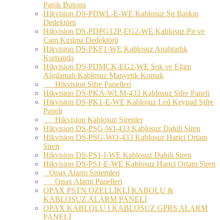
Panik Butonu
Hikvision DS-PDWL-E-WE Kablosuz Su Baskın
Dedektörü
Hikvision DS-PDPG12P-EG2-WE Kablosuz Pır ve
Cam Kırılma Dedektörü
Hikvision DS-PKF1-WE Kablosuz Anahtarlık
Kumanda
Hikvision DS-PDMCK-EG2-WE Şok ve Eğim
Algılamalı Kablosuz Manyetik Kontak
Hikvision Şifre Panelleri
Hikvision DS-PKA-WLM-433 Kablosuz Şifre Paneli
Hikvision DS-PK1-E-WE Kablosuz Led Keypad Şifre
Paneli
Hikvision Kablosuz Sirenler
Hikvision DS-PSG-WI-433 Kablosuz Dahili Siren
Hikvision DS-PSG-WO-433 Kablosuz Harici Ortam
Siren
Hikvision DS-PS1-I-WE Kablosuz Dahili Siren
Hikvision DS-PS1-E-WE Kablosuz Harici Ortam Siren
Opax Alarm Sistemleri
Opax Alarm Panelleri
OPAX PSTN ÖZELLİKLİ KABOLU &
KABLOSUZ ALARM PANELİ
OPAX KABLOLU I KABLOSUZ GPRS ALARM
PANELİ