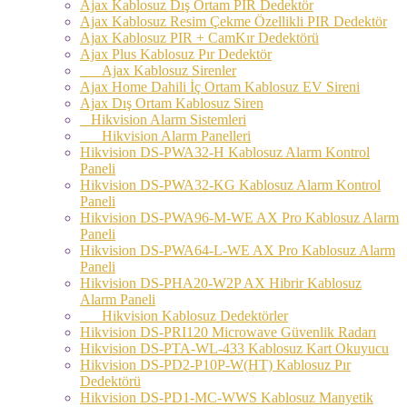
Ajax Kablosuz Dış Ortam PIR Dedektör
Ajax Kablosuz Resim Çekme Özellikli PIR Dedektör
Ajax Kablosuz PIR + CamKır Dedektörü
Ajax Plus Kablosuz Pır Dedektör
Ajax Kablosuz Sirenler
Ajax Home Dahili İç Ortam Kablosuz EV Sireni
Ajax Dış Ortam Kablosuz Siren
Hikvision Alarm Sistemleri
Hikvision Alarm Panelleri
Hikvision DS-PWA32-H Kablosuz Alarm Kontrol
Paneli
Hikvision DS-PWA32-KG Kablosuz Alarm Kontrol
Paneli
Hikvision DS-PWA96-M-WE AX Pro Kablosuz Alarm
Paneli
Hikvision DS-PWA64-L-WE AX Pro Kablosuz Alarm
Paneli
Hikvision DS-PHA20-W2P AX Hibrir Kablosuz
Alarm Paneli
Hikvision Kablosuz Dedektörler
Hikvision DS-PRI120 Microwave Güvenlik Radarı
Hikvision DS-PTA-WL-433 Kablosuz Kart Okuyucu
Hikvision DS-PD2-P10P-W(HT) Kablosuz Pır
Dedektörü
Hikvision DS-PD1-MC-WWS Kablosuz Manyetik