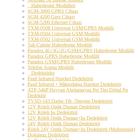
Haberleşme Modülleri
SGM-3000 GPRS Cihazı
SGM 4200 Gprs Cihazı
SGM-5200 Ethernet Cihazı
TXM-0508 Universal GSM/GPRS Modülü
TXM-0504 Universal GSM Modülü
TXM-0502 Universal GSM Modülü
Tak-Çalıştır Haberleşme Modülü
Paradox 4G/3G/2G/GSM/GPRS Haberleşme Modülü
Paradox GPRS Haberleşme Modülü
Paradox GSM/GPRS Haberleşme Modülü
Telefon Arama Modülü
Dedektörler
Pasif Infrared Hareket Dedektörü
Pasif Infrared + Mikrodalga Hareket Dedektörü
ATP-546P Hayvan Algılamayan Pet Tipi Dijital Pır
Dedektör
TVSD-143 Darbe-Tilt -Titreşim Dedektörü
12V Röleli Optik Duman Dedektörü
12V Röleli Isı Dedektörü
12V Röleli Optik Duman+Isı Dedektörü
24V Röleli Optik Duman Dedektörü
Röleli 24V Optik Duman+Isı Dedektörü (Multisensör)
Doğalgaz Dedektörü