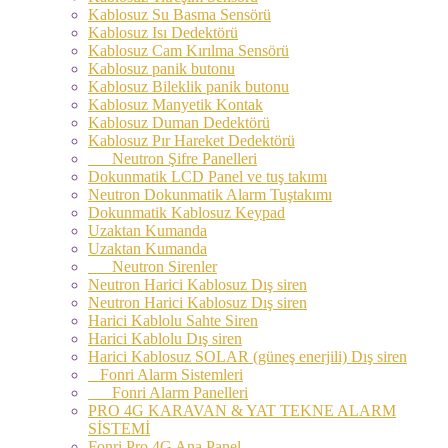
Kablosuz Su Basma Sensörü
Kablosuz Isı Dedektörü
Kablosuz Cam Kırılma Sensörü
Kablosuz panik butonu
Kablosuz Bileklik panik butonu
Kablosuz Manyetik Kontak
Kablosuz Duman Dedektörü
Kablosuz Pır Hareket Dedektörü
Neutron Şifre Panelleri
Dokunmatik LCD Panel ve tuş takımı
Neutron Dokunmatik Alarm Tuştakımı
Dokunmatik Kablosuz Keypad
Uzaktan Kumanda
Uzaktan Kumanda
Neutron Sirenler
Neutron Harici Kablosuz Dış siren
Neutron Harici Kablosuz Dış siren
Harici Kablolu Sahte Siren
Harici Kablolu Dış siren
Harici Kablosuz SOLAR (güneş enerjili) Dış siren
Fonri Alarm Sistemleri
Fonri Alarm Panelleri
PRO 4G KARAVAN & YAT TEKNE ALARM
SİSTEMİ
Fonri Pro 4G Ana Panel