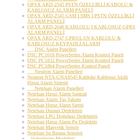
OPAX ARD-2545 PSTN ÖZELLİKLİ KABOLU &
KABLOSUZ ALARM PANELİ
OPAX ARD-2545 GSM I SMS I PSTN ÖZELLİKLİ
ALARM PANELİ
OPAX ARD-2646 KABLOLU I KABLOSUZ GPRS
ALARM PANELİ
OPAX ARD-2747 GPRS/LAN KABLOLU &
KABLOSUZ KEYPADLİ ALARM
DSC Alarm Panelleri
DSC PC1616 PowerSeries Alarm Kontrol Paneli
DSC PC1832 PowerSeries Alarm Kontrol Paneli
DSC PC1864 PowerSeries Kontrol Paneli
Neutron Alarm Panelleri
Neutron NTA-GNA8545 Kablolu/ Kablosuz Akıllı
Hırsız Alarm Sistemi
Netelsan Alarm Panelleri
Netelsan Hırsız Alarm Santralı
Netelsan Alarm Tuş Takımı
Netelsan Hırsız Alarm Sireni
Netelsan Duman Dedektörü
Netelsan LPG Doğalgaz Dedektörü
Netelsan Hırsız Alarm Pır Dedektör
Netelsan Manyetik Sensör
Netelsan Su Basma Sensörü
Haberleşme Modülleri