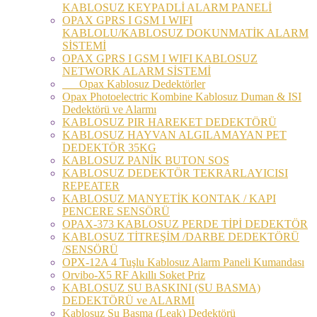
KABLOSUZ KEYPADLİ ALARM PANELİ
OPAX GPRS I GSM I WIFI
KABLOLU/KABLOSUZ DOKUNMATİK ALARM
SİSTEMİ
OPAX GPRS I GSM I WIFI KABLOSUZ
NETWORK ALARM SİSTEMİ
Opax Kablosuz Dedektörler
Opax Photoelectric Kombine Kablosuz Duman & ISI
Dedektörü ve Alarmı
KABLOSUZ PIR HAREKET DEDEKTÖRÜ
KABLOSUZ HAYVAN ALGILAMAYAN PET
DEDEKTÖR 35KG
KABLOSUZ PANİK BUTON SOS
KABLOSUZ DEDEKTÖR TEKRARLAYICISI
REPEATER
KABLOSUZ MANYETİK KONTAK / KAPI
PENCERE SENSÖRÜ
OPAX-373 KABLOSUZ PERDE TİPİ DEDEKTÖR
KABLOSUZ TİTREŞİM /DARBE DEDEKTÖRÜ
/SENSÖRÜ
OPX-12A 4 Tuşlu Kablosuz Alarm Paneli Kumandası
Orvibo-X5 RF Akıllı Soket Priz
KABLOSUZ SU BASKINI (SU BASMA)
DEDEKTÖRÜ ve ALARMI
Kablosuz Su Basma (Leak) Dedektörü