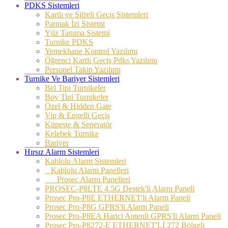
PDKS Sistemleri
Kartlı ve Şifreli Geçiş Sistemleri
Parmak İzi Sistemi
Yüz Tanıma Sistemi
Turnike PDKS
Yemekhane Kontrol Yazılımı
Öğrenci Kartlı Geçiş Pdks Yazılımı
Personel Takip Yazılımı
Turnike Ve Bariyer Sistemleri
Bel Tipi Turnikeler
Boy Tipi Turnikeler
Özel & Hidden Gate
Vip & Engelli Geçiş
Küpeşte & Seperatör
Kelebek Turnike
Bariyer
Hırsız Alarm Sistemleri
Kablolu Alarm Sistemleri
Kablolu Alarm Panelleri
Prosec Alarm Panelleri
PROSEC-P8LTE 4.5G Destek'li Alarm Paneli
Prosec Pro-P8E ETHERNET'li Alarm Paneli
Prosec Pro-P8G GPRS'li Alarm Paneli
Prosec Pro-P8EA Harici Antenli GPRS'li Alarm Paneli
Prosec Pro-P8272-E ETHERNET'Lİ 272 Bölgeli