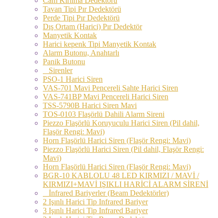
Cam Kırılma Dedektörü
Tavan Tipi Pır Dedektörü
Perde Tipi Pır Dedektörü
Dış Ortam (Harici) Pır Dedektör
Manyetik Kontak
Harici kepenk Tipi Manyetik Kontak
Alarm Butonu, Anahtarlı
Panik Butonu
Sirenler
PSO-1 Harici Siren
VAS-701 Mavi Pencereli Sahte Harici Siren
VAS-741BP Mavi Pencereli Harici Siren
TSS-5790B Harici Siren Mavi
TOS-0103 Flaşörlü Dahili Alarm Sireni
Piezzo Flaşörlü Koruyuculu Harici Siren (Pil dahil,
Flaşör Rengi: Mavi)
Horn Flaşörlü Harici Siren (Flaşör Rengi: Mavi)
Piezzo Flaşörlü Harici Siren (Pil dahil, Flaşör Rengi:
Mavi)
Horn Flaşörlü Harici Siren (Flaşör Rengi: Mavi)
BGR-10 KABLOLU 48 LED KIRMIZI / MAVİ /
KIRMIZI+MAVİ IŞIKLI HARİCİ ALARM SİRENİ
İnfrared Bariyerler (Beam Dedektörler)
2 Işınlı Harici Tip Infrared Bariyer
3 Işınlı Harici Tip Infrared Bariyer