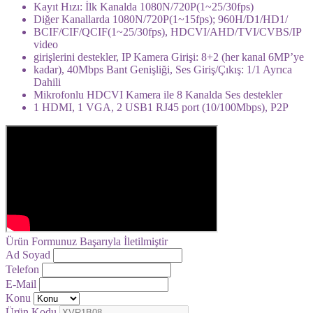
Kayıt Hızı: İlk Kanalda 1080N/720P(1~25/30fps)
Diğer Kanallarda 1080N/720P(1~15fps); 960H/D1/HD1/
BCIF/CIF/QCIF(1~25/30fps), HDCVI/AHD/TVI/CVBS/IP
video
girişlerini destekler, IP Kamera Girişi: 8+2 (her kanal 6MP’ye
kadar), 40Mbps Bant Genişliği, Ses Giriş/Çıkış: 1/1 Ayrıca
Dahili
Mikrofonlu HDCVI Kamera ile 8 Kanalda Ses destekler
1 HDMI, 1 VGA, 2 USB1 RJ45 port (10/100Mbps), P2P
Ürün Formunuz Başarıyla İletilmiştir
Ad Soyad
Telefon
E-Mail
Konu
Ürün Kodu