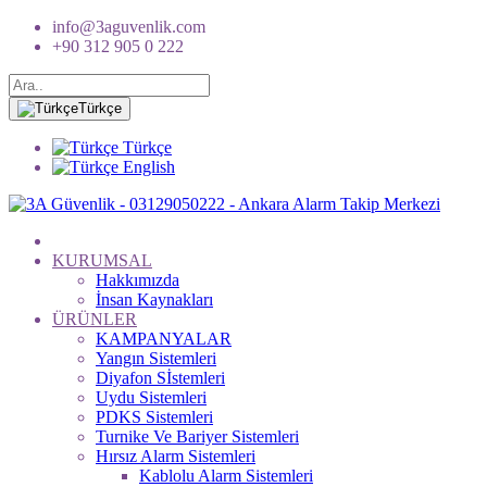
info@3aguvenlik.com
+90 312 905 0 222
Türkçe
Türkçe
English
KURUMSAL
Hakkımızda
İnsan Kaynakları
ÜRÜNLER
KAMPANYALAR
Yangın Sistemleri
Diyafon Sİstemleri
Uydu Sistemleri
PDKS Sistemleri
Turnike Ve Bariyer Sistemleri
Hırsız Alarm Sistemleri
Kablolu Alarm Sistemleri