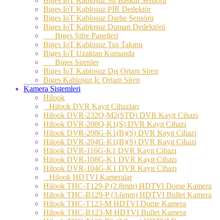
Biges IoT Kablosuz Su Baskın Sensörü
Biges IoT Kablosuz PIR Dedektör
Biges IoT Kablosuz Darbe Sensörü
Biges IoT Kablosuz Duman Dedektörü
Biges Şifre Panelleri
Biges IoT Kablosuz Tuş Takımı
Biges IoT Uzaktan Kumanda
Biges Sirenler
Biges IoT Kablosuz Dış Ortam Siren
Biges Kablosuz İç Ortam Siren
Kamera Sistemleri
Hilook
Hilook DVR Kayıt Cihazları
Hilook DVR-232Q-M2(STD) DVR Kayıt Cihazı
Hilook DVR-208Q-K1(S) DVR Kayıt Cihazı
Hilook DVR-208G-K1(B)(S) DVR Kayıt Cihazı
Hilook DVR-204G-K1(B)(S) DVR Kayıt Cihazı
Hilook DVR-116G-K1 DVR Kayıt Cihazı
Hilook DVR-108G-K1 DVR Kayıt Cihazı
Hilook DVR-104G-K1 DVR Kayıt Cihazı
Hilook HDTVI Kameralar
Hilook THC-T129-P (2.8mm) HDTVI Dome Kamera
Hilook THC-B129-P (3.6mm) HDTVI Bullet Kamera
Hilook THC-T123-M HDTVI Dome Kamera
Hilook THC-B123-M HDTVI Bullet Kamera