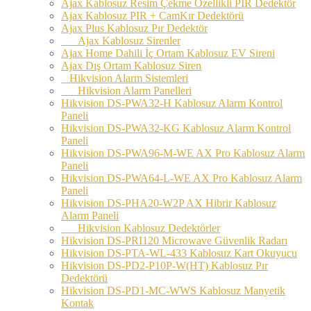
Ajax Kablosuz Resim Çekme Özellikli PIR Dedektör
Ajax Kablosuz PIR + CamKır Dedektörü
Ajax Plus Kablosuz Pır Dedektör
Ajax Kablosuz Sirenler
Ajax Home Dahili İç Ortam Kablosuz EV Sireni
Ajax Dış Ortam Kablosuz Siren
Hikvision Alarm Sistemleri
Hikvision Alarm Panelleri
Hikvision DS-PWA32-H Kablosuz Alarm Kontrol
Paneli
Hikvision DS-PWA32-KG Kablosuz Alarm Kontrol
Paneli
Hikvision DS-PWA96-M-WE AX Pro Kablosuz Alarm
Paneli
Hikvision DS-PWA64-L-WE AX Pro Kablosuz Alarm
Paneli
Hikvision DS-PHA20-W2P AX Hibrir Kablosuz
Alarm Paneli
Hikvision Kablosuz Dedektörler
Hikvision DS-PRI120 Microwave Güvenlik Radarı
Hikvision DS-PTA-WL-433 Kablosuz Kart Okuyucu
Hikvision DS-PD2-P10P-W(HT) Kablosuz Pır
Dedektörü
Hikvision DS-PD1-MC-WWS Kablosuz Manyetik
Kontak