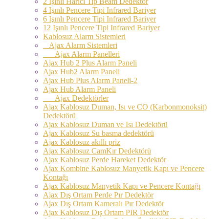
2 Işınlı Harici Tip Beam Dedektör
4 Işınlı Pencere Tipi Infrared Bariyer
6 Işınlı Pencere Tipi Infrared Bariyer
12 Işınlı Pencere Tipi Infrared Bariyer
Kablosuz Alarm Sistemleri
Ajax Alarm Sistemleri
Ajax Alarm Panelleri
Ajax Hub 2 Plus Alarm Paneli
Ajax Hub2 Alarm Paneli
Ajax Hub Plus Alarm Paneli-2
Ajax Hub Alarm Paneli
Ajax Dedektörler
Ajax Kablosuz Duman, Isı ve CO (Karbonmonoksit)
Dedektörü
Ajax Kablosuz Duman ve Isı Dedektörü
Ajax Kablosuz Su basma dedektörü
Ajax Kablosuz akıllı priz
Ajax Kablosuz CamKır Dedektörü
Ajax Kablosuz Perde Hareket Dedektör
Ajax Kombine Kablosuz Manyetik Kapı ve Pencere
Kontağı
Ajax Kablosuz Manyetik Kapı ve Pencere Kontağı
Ajax Dış Ortam Perde Pır Dedektör
Ajax Dış Ortam Kameralı Pır Dedektör
Ajax Kablosuz Dış Ortam PIR Dedektör