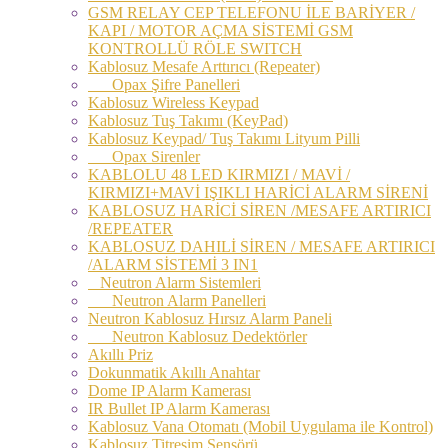
GSM RELAY CEP TELEFONU İLE BARİYER /
KAPI / MOTOR AÇMA SİSTEMİ GSM
KONTROLLÜ RÖLE SWITCH
Kablosuz Mesafe Arttırıcı (Repeater)
Opax Şifre Panelleri
Kablosuz Wireless Keypad
Kablosuz Tuş Takımı (KeyPad)
Kablosuz Keypad/ Tuş Takımı Lityum Pilli
Opax Sirenler
KABLOLU 48 LED KIRMIZI / MAVİ /
KIRMIZI+MAVİ IŞIKLI HARİCİ ALARM SİRENİ
KABLOSUZ HARİCİ SİREN /MESAFE ARTIRICI
/REPEATER
KABLOSUZ DAHILİ SİREN / MESAFE ARTIRICI
/ALARM SİSTEMİ 3 IN1
Neutron Alarm Sistemleri
Neutron Alarm Panelleri
Neutron Kablosuz Hırsız Alarm Paneli
Neutron Kablosuz Dedektörler
Akıllı Priz
Dokunmatik Akıllı Anahtar
Dome IP Alarm Kamerası
IR Bullet IP Alarm Kamerası
Kablosuz Vana Otomatı (Mobil Uygulama ile Kontrol)
Kablosuz Titreşim Sensörü