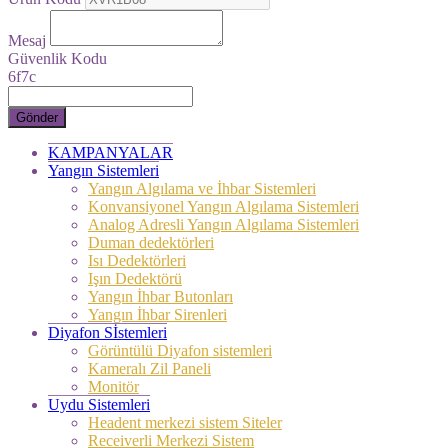
Mesaj
Güvenlik Kodu
6f7c
Gönder
KAMPANYALAR
Yangın Sistemleri
Yangın Algılama ve İhbar Sistemleri
Konvansiyonel Yangın Algılama Sistemleri
Analog Adresli Yangın Algılama Sistemleri
Duman dedektörleri
Isı Dedektörleri
Işın Dedektörü
Yangın İhbar Butonları
Yangın İhbar Sirenleri
Diyafon Sİstemleri
Görüntülü Diyafon sistemleri
Kameralı Zil Paneli
Monitör
Uydu Sistemleri
Headent merkezi sistem Siteler
Receiverli Merkezi Sistem