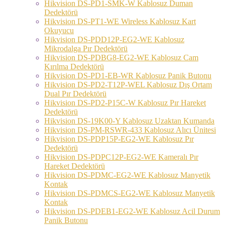
Hikvision DS-PD1-SMK-W Kablosuz Duman
Dedektörü
Hikvision DS-PT1-WE Wireless Kablosuz Kart
Okuyucu
Hikvision DS-PDD12P-EG2-WE Kablosuz
Mikrodalga Pır Dedektörü
Hikvision DS-PDBG8-EG2-WE Kablosuz Cam
Kırılma Dedektörü
Hikvision DS-PD1-EB-WR Kablosuz Panik Butonu
Hikvision DS-PD2-T12P-WEL Kablosuz Dış Ortam
Dual Pır Dedektörü
Hikvision DS-PD2-P15C-W Kablosuz Pır Hareket
Dedektörü
Hikvision DS-19K00-Y Kablosuz Uzaktan Kumanda
Hikvision DS-PM-RSWR-433 Kablosuz Alıcı Ünitesi
Hikvision DS-PDP15P-EG2-WE Kablosuz Pır
Dedektörü
Hikvision DS-PDPC12P-EG2-WE Kameralı Pır
Hareket Dedektörü
Hikvision DS-PDMC-EG2-WE Kablosuz Manyetik
Kontak
Hikvision DS-PDMCS-EG2-WE Kablosuz Manyetik
Kontak
Hikvision DS-PDEB1-EG2-WE Kablosuz Acil Durum
Panik Butonu