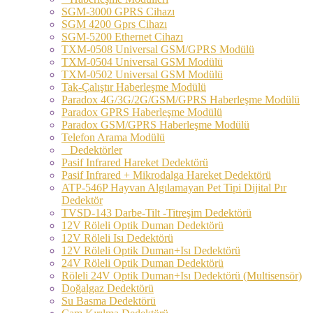
SGM-3000 GPRS Cihazı
SGM 4200 Gprs Cihazı
SGM-5200 Ethernet Cihazı
TXM-0508 Universal GSM/GPRS Modülü
TXM-0504 Universal GSM Modülü
TXM-0502 Universal GSM Modülü
Tak-Çalıştır Haberleşme Modülü
Paradox 4G/3G/2G/GSM/GPRS Haberleşme Modülü
Paradox GPRS Haberleşme Modülü
Paradox GSM/GPRS Haberleşme Modülü
Telefon Arama Modülü
Dedektörler
Pasif Infrared Hareket Dedektörü
Pasif Infrared + Mikrodalga Hareket Dedektörü
ATP-546P Hayvan Algılamayan Pet Tipi Dijital Pır
Dedektör
TVSD-143 Darbe-Tilt -Titreşim Dedektörü
12V Röleli Optik Duman Dedektörü
12V Röleli Isı Dedektörü
12V Röleli Optik Duman+Isı Dedektörü
24V Röleli Optik Duman Dedektörü
Röleli 24V Optik Duman+Isı Dedektörü (Multisensör)
Doğalgaz Dedektörü
Su Basma Dedektörü