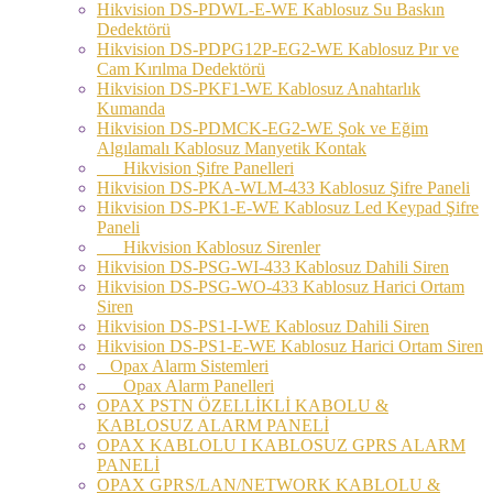
Hikvision DS-PDWL-E-WE Kablosuz Su Baskın
Dedektörü
Hikvision DS-PDPG12P-EG2-WE Kablosuz Pır ve
Cam Kırılma Dedektörü
Hikvision DS-PKF1-WE Kablosuz Anahtarlık
Kumanda
Hikvision DS-PDMCK-EG2-WE Şok ve Eğim
Algılamalı Kablosuz Manyetik Kontak
Hikvision Şifre Panelleri
Hikvision DS-PKA-WLM-433 Kablosuz Şifre Paneli
Hikvision DS-PK1-E-WE Kablosuz Led Keypad Şifre
Paneli
Hikvision Kablosuz Sirenler
Hikvision DS-PSG-WI-433 Kablosuz Dahili Siren
Hikvision DS-PSG-WO-433 Kablosuz Harici Ortam
Siren
Hikvision DS-PS1-I-WE Kablosuz Dahili Siren
Hikvision DS-PS1-E-WE Kablosuz Harici Ortam Siren
Opax Alarm Sistemleri
Opax Alarm Panelleri
OPAX PSTN ÖZELLİKLİ KABOLU &
KABLOSUZ ALARM PANELİ
OPAX KABLOLU I KABLOSUZ GPRS ALARM
PANELİ
OPAX GPRS/LAN/NETWORK KABLOLU &