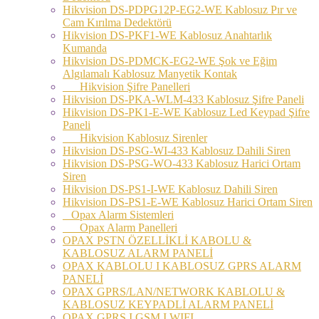
Hikvision DS-PDPG12P-EG2-WE Kablosuz Pır ve
Cam Kırılma Dedektörü
Hikvision DS-PKF1-WE Kablosuz Anahtarlık
Kumanda
Hikvision DS-PDMCK-EG2-WE Şok ve Eğim
Algılamalı Kablosuz Manyetik Kontak
Hikvision Şifre Panelleri
Hikvision DS-PKA-WLM-433 Kablosuz Şifre Paneli
Hikvision DS-PK1-E-WE Kablosuz Led Keypad Şifre
Paneli
Hikvision Kablosuz Sirenler
Hikvision DS-PSG-WI-433 Kablosuz Dahili Siren
Hikvision DS-PSG-WO-433 Kablosuz Harici Ortam
Siren
Hikvision DS-PS1-I-WE Kablosuz Dahili Siren
Hikvision DS-PS1-E-WE Kablosuz Harici Ortam Siren
Opax Alarm Sistemleri
Opax Alarm Panelleri
OPAX PSTN ÖZELLİKLİ KABOLU &
KABLOSUZ ALARM PANELİ
OPAX KABLOLU I KABLOSUZ GPRS ALARM
PANELİ
OPAX GPRS/LAN/NETWORK KABLOLU &
KABLOSUZ KEYPADLİ ALARM PANELİ
OPAX GPRS I GSM I WIFI