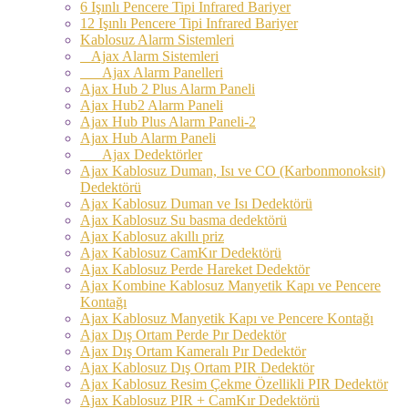
6 Işınlı Pencere Tipi Infrared Bariyer
12 Işınlı Pencere Tipi Infrared Bariyer
Kablosuz Alarm Sistemleri
Ajax Alarm Sistemleri
Ajax Alarm Panelleri
Ajax Hub 2 Plus Alarm Paneli
Ajax Hub2 Alarm Paneli
Ajax Hub Plus Alarm Paneli-2
Ajax Hub Alarm Paneli
Ajax Dedektörler
Ajax Kablosuz Duman, Isı ve CO (Karbonmonoksit)
Dedektörü
Ajax Kablosuz Duman ve Isı Dedektörü
Ajax Kablosuz Su basma dedektörü
Ajax Kablosuz akıllı priz
Ajax Kablosuz CamKır Dedektörü
Ajax Kablosuz Perde Hareket Dedektör
Ajax Kombine Kablosuz Manyetik Kapı ve Pencere
Kontağı
Ajax Kablosuz Manyetik Kapı ve Pencere Kontağı
Ajax Dış Ortam Perde Pır Dedektör
Ajax Dış Ortam Kameralı Pır Dedektör
Ajax Kablosuz Dış Ortam PIR Dedektör
Ajax Kablosuz Resim Çekme Özellikli PIR Dedektör
Ajax Kablosuz PIR + CamKır Dedektörü