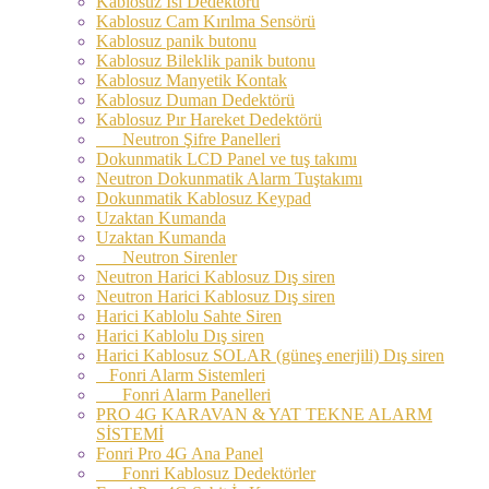
Kablosuz Isı Dedektörü
Kablosuz Cam Kırılma Sensörü
Kablosuz panik butonu
Kablosuz Bileklik panik butonu
Kablosuz Manyetik Kontak
Kablosuz Duman Dedektörü
Kablosuz Pır Hareket Dedektörü
Neutron Şifre Panelleri
Dokunmatik LCD Panel ve tuş takımı
Neutron Dokunmatik Alarm Tuştakımı
Dokunmatik Kablosuz Keypad
Uzaktan Kumanda
Uzaktan Kumanda
Neutron Sirenler
Neutron Harici Kablosuz Dış siren
Neutron Harici Kablosuz Dış siren
Harici Kablolu Sahte Siren
Harici Kablolu Dış siren
Harici Kablosuz SOLAR (güneş enerjili) Dış siren
Fonri Alarm Sistemleri
Fonri Alarm Panelleri
PRO 4G KARAVAN & YAT TEKNE ALARM
SİSTEMİ
Fonri Pro 4G Ana Panel
Fonri Kablosuz Dedektörler