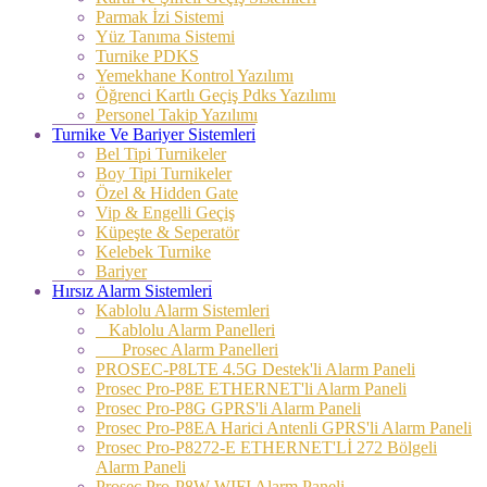
Parmak İzi Sistemi
Yüz Tanıma Sistemi
Turnike PDKS
Yemekhane Kontrol Yazılımı
Öğrenci Kartlı Geçiş Pdks Yazılımı
Personel Takip Yazılımı
Turnike Ve Bariyer Sistemleri
Bel Tipi Turnikeler
Boy Tipi Turnikeler
Özel & Hidden Gate
Vip & Engelli Geçiş
Küpeşte & Seperatör
Kelebek Turnike
Bariyer
Hırsız Alarm Sistemleri
Kablolu Alarm Sistemleri
Kablolu Alarm Panelleri
Prosec Alarm Panelleri
PROSEC-P8LTE 4.5G Destek'li Alarm Paneli
Prosec Pro-P8E ETHERNET'li Alarm Paneli
Prosec Pro-P8G GPRS'li Alarm Paneli
Prosec Pro-P8EA Harici Antenli GPRS'li Alarm Paneli
Prosec Pro-P8272-E ETHERNET'Lİ 272 Bölgeli
Alarm Paneli
Prosec Pro-P8W WIFI Alarm Paneli