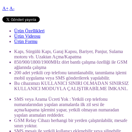
A+
A-
Ürün Özellikleri
Ürün Videosu
Ürün Formu
Kapı, Sürgülü Kapı, Garaj Kapısı, Bariyer, Panjur, Sulama
motoru vb. Uzaktan Açma/Kapatma
850/900/1800/1900MHz dört bantlı çalışma özelliği ile GSM
ağlarında çalışma
200 adet yetkili cep telefonu tanımlanabilir, tanımlama işlemi
mobil uygulama veya SMS gönderilerek yapılabilir.
Bu cihazımızı KULLANICI SINIRI OLMADAN SINIRSIZ
KULLANICI MODUYLA ÇALIŞTIRABİLME İMKANI..
SMS veya Arama Ücreti Yok : Yetkili cep telefonu
numaralarından yapılan aramalarda ilk zil sesi ile
açma/kapama işlemini yapar, yetkili olmayan numaradan
yapılan aramaları reddeder.
GSM Relay Cihazı herhangi bir yerden çalıştırılabilir, mesafe
sınırı yoktur.
SMS mesajı ile yetkili kullanıcı eklenebilir veya silinebilir.