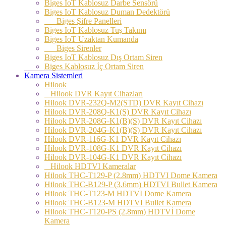
Biges IoT Kablosuz Darbe Sensörü
Biges IoT Kablosuz Duman Dedektörü
Biges Şifre Panelleri
Biges IoT Kablosuz Tuş Takımı
Biges IoT Uzaktan Kumanda
Biges Sirenler
Biges IoT Kablosuz Dış Ortam Siren
Biges Kablosuz İç Ortam Siren
Kamera Sistemleri
Hilook
Hilook DVR Kayıt Cihazları
Hilook DVR-232Q-M2(STD) DVR Kayıt Cihazı
Hilook DVR-208Q-K1(S) DVR Kayıt Cihazı
Hilook DVR-208G-K1(B)(S) DVR Kayıt Cihazı
Hilook DVR-204G-K1(B)(S) DVR Kayıt Cihazı
Hilook DVR-116G-K1 DVR Kayıt Cihazı
Hilook DVR-108G-K1 DVR Kayıt Cihazı
Hilook DVR-104G-K1 DVR Kayıt Cihazı
Hilook HDTVI Kameralar
Hilook THC-T129-P (2.8mm) HDTVI Dome Kamera
Hilook THC-B129-P (3.6mm) HDTVI Bullet Kamera
Hilook THC-T123-M HDTVI Dome Kamera
Hilook THC-B123-M HDTVI Bullet Kamera
Hilook THC-T120-PS (2.8mm) HDTVİ Dome
Kamera