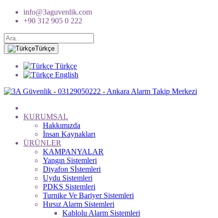
info@3aguvenlik.com
+90 312 905 0 222
Türkçe
Türkçe
English
KURUMSAL
Hakkımızda
İnsan Kaynakları
ÜRÜNLER
KAMPANYALAR
Yangın Sistemleri
Diyafon Sİstemleri
Uydu Sistemleri
PDKS Sistemleri
Turnike Ve Bariyer Sistemleri
Hırsız Alarm Sistemleri
Kablolu Alarm Sistemleri