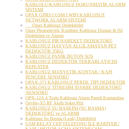
KABLOLU/KABLOSUZ DOKUNMATİK ALARM
SİSTEMİ
OPAX GPRS I GSM I WIFI KABLOSUZ
NETWORK ALARM SİSTEMİ
Opax Kablosuz Dedektörler
Opax Photoelectric Kombine Kablosuz Duman & ISI
Dedektörü ve Alarmı
KABLOSUZ PIR HAREKET DEDEKTÖRÜ
KABLOSUZ HAYVAN ALGILAMAYAN PET
DEDEKTÖR 35KG
KABLOSUZ PANİK BUTON SOS
KABLOSUZ DEDEKTÖR TEKRARLAYICISI
REPEATER
KABLOSUZ MANYETİK KONTAK / KAPI
PENCERE SENSÖRÜ
OPAX-373 KABLOSUZ PERDE TİPİ DEDEKTÖR
KABLOSUZ TİTREŞİM /DARBE DEDEKTÖRÜ
/SENSÖRÜ
OPX-12A 4 Tuşlu Kablosuz Alarm Paneli Kumandası
Orvibo-X5 RF Akıllı Soket Priz
KABLOSUZ SU BASKINI (SU BASMA)
DEDEKTÖRÜ ve ALARMI
Kablosuz Su Basma (Leak) Dedektörü
GSM RELAY CEP TELEFONU İLE BARİYER /
KAPI / MOTOR AÇMA SİSTEMİ GSM