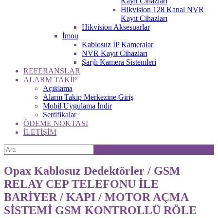
Kayıt Cihazları
Hikvision 128 Kanal NVR
Kayıt Cihazları
Hikvision Aksesuarlar
İmou
Kablosuz İP Kameralar
NVR Kayıt Cihazları
Şarjlı Kamera Sistemleri
REFERANSLAR
ALARM TAKİP
Açıklama
Alarm Takip Merkezine Giriş
Mobil Uygulama İndir
Sertifikalar
ÖDEME NOKTASI
İLETİŞİM
Opax Kablosuz Dedektörler / GSM
RELAY CEP TELEFONU İLE
BARİYER / KAPI / MOTOR AÇMA
SİSTEMİ GSM KONTROLLÜ RÖLE