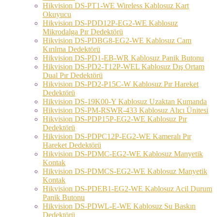
Hikvision DS-PT1-WE Wireless Kablosuz Kart
Okuyucu
Hikvision DS-PDD12P-EG2-WE Kablosuz
Mikrodalga Pır Dedektörü
Hikvision DS-PDBG8-EG2-WE Kablosuz Cam
Kırılma Dedektörü
Hikvision DS-PD1-EB-WR Kablosuz Panik Butonu
Hikvision DS-PD2-T12P-WEL Kablosuz Dış Ortam
Dual Pır Dedektörü
Hikvision DS-PD2-P15C-W Kablosuz Pır Hareket
Dedektörü
Hikvision DS-19K00-Y Kablosuz Uzaktan Kumanda
Hikvision DS-PM-RSWR-433 Kablosuz Alıcı Ünitesi
Hikvision DS-PDP15P-EG2-WE Kablosuz Pır
Dedektörü
Hikvision DS-PDPC12P-EG2-WE Kameralı Pır
Hareket Dedektörü
Hikvision DS-PDMC-EG2-WE Kablosuz Manyetik
Kontak
Hikvision DS-PDMCS-EG2-WE Kablosuz Manyetik
Kontak
Hikvision DS-PDEB1-EG2-WE Kablosuz Acil Durum
Panik Butonu
Hikvision DS-PDWL-E-WE Kablosuz Su Baskın
Dedektörü