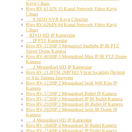
Kayıt Cihazı
Rivo RV-6132N 32 Kanal Network Video Kayıt
Cihazı
8 HDD NVR Kayıt Cihazları
Rivo RV-6264N 64 Kanal Network Video Kayıt
Cihazı
RİVO HD IP Kameralar
IP PTZ Kameralar
Rivo RV-5230IP 3 Megapixel Starlight IP IR PTZ
Speed Dome Kamera
Rivo RV-4030IP 3 Megapiksel Mini IP IR PTZ Dome
Kamera
2 Megapiksel HD IP Kameralar
Rivo RV-2128TM 2MP HD Vücut Sıcaklığı Ölçümü
ve Yüz Tanıma İstasyonu
Rivo RV-1220IP 2 Megapiksel Sesli Wifi Küp IP
Kamera
Rivo RV-5720IP 2 Megapiksel Bullet IP Kamera
Rivo RV-3720IP 2 Megapiksel IP IR Bullet Kamera
Rivo RV-2920IP 2 Megapiksel IR Bullet IP Kamera
Rivo RV-1920IP 2 Megapiksel Sesli IR Dome IP
Kamera
4 Megapiksel HD IP Kameralar
Rivo RV-2840IP 4 Megapiksel IP Bullet Kamera
Rivo RV-2740IP 4 Megapiksel IP Bullet Kamera