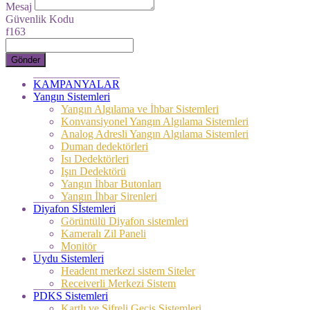
Mesaj
Güvenlik Kodu
f163
Gönder
KAMPANYALAR
Yangın Sistemleri
Yangın Algılama ve İhbar Sistemleri
Konvansiyonel Yangın Algılama Sistemleri
Analog Adresli Yangın Algılama Sistemleri
Duman dedektörleri
Isı Dedektörleri
Işın Dedektörü
Yangın İhbar Butonları
Yangın İhbar Sirenleri
Diyafon Sİstemleri
Görüntülü Diyafon sistemleri
Kameralı Zil Paneli
Monitör
Uydu Sistemleri
Headent merkezi sistem Siteler
Receiverli Merkezi Sistem
PDKS Sistemleri
Kartlı ve Şifreli Geçiş Sistemleri