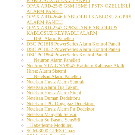
KABLOSUZ ALARM PANELİ
OPAX ARD-2545 GSM I SMS I PSTN ÖZELLİKLİ
ALARM PANELİ
OPAX ARD-2646 KABLOLU I KABLOSUZ GPRS
ALARM PANELİ
OPAX ARD-2747 GPRS/LAN KABLOLU &
KABLOSUZ KEYPADLİ ALARM
DSC Alarm Panelleri
DSC PC1616 PowerSeries Alarm Kontrol Paneli
DSC PC1832 PowerSeries Alarm Kontrol Paneli
DSC PC1864 PowerSeries Kontrol Paneli
Neutron Alarm Panelleri
Neutron NTA-GNA8545 Kablolu/ Kablosuz Akıllı
Hırsız Alarm Sistemi
Netelsan Alarm Panelleri
Netelsan Hırsız Alarm Santralı
Netelsan Alarm Tuş Takımı
Netelsan Hırsız Alarm Sireni
Netelsan Duman Dedektörü
Netelsan LPG Doğalgaz Dedektörü
Netelsan Hırsız Alarm Pır Dedektör
Netelsan Manyetik Sensör
Netelsan Su Basma Sensörü
Haberleşme Modülleri
SGM-3000 GPRS Cihazı