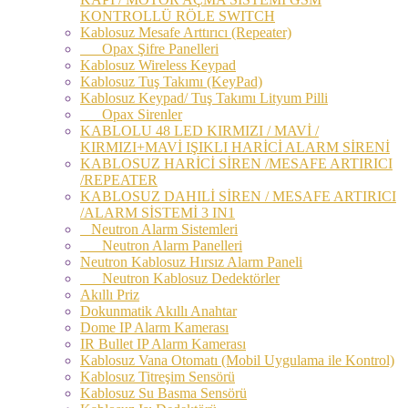
KONTROLLÜ RÖLE SWITCH
Kablosuz Mesafe Arttırıcı (Repeater)
Opax Şifre Panelleri
Kablosuz Wireless Keypad
Kablosuz Tuş Takımı (KeyPad)
Kablosuz Keypad/ Tuş Takımı Lityum Pilli
Opax Sirenler
KABLOLU 48 LED KIRMIZI / MAVİ /
KIRMIZI+MAVİ IŞIKLI HARİCİ ALARM SİRENİ
KABLOSUZ HARİCİ SİREN /MESAFE ARTIRICI
/REPEATER
KABLOSUZ DAHILİ SİREN / MESAFE ARTIRICI
/ALARM SİSTEMİ 3 IN1
Neutron Alarm Sistemleri
Neutron Alarm Panelleri
Neutron Kablosuz Hırsız Alarm Paneli
Neutron Kablosuz Dedektörler
Akıllı Priz
Dokunmatik Akıllı Anahtar
Dome IP Alarm Kamerası
IR Bullet IP Alarm Kamerası
Kablosuz Vana Otomatı (Mobil Uygulama ile Kontrol)
Kablosuz Titreşim Sensörü
Kablosuz Su Basma Sensörü