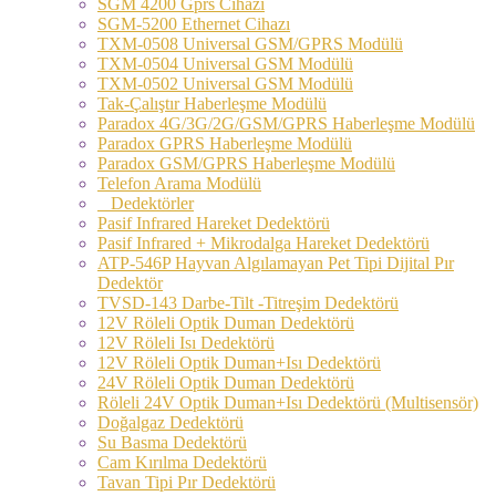
SGM 4200 Gprs Cihazı
SGM-5200 Ethernet Cihazı
TXM-0508 Universal GSM/GPRS Modülü
TXM-0504 Universal GSM Modülü
TXM-0502 Universal GSM Modülü
Tak-Çalıştır Haberleşme Modülü
Paradox 4G/3G/2G/GSM/GPRS Haberleşme Modülü
Paradox GPRS Haberleşme Modülü
Paradox GSM/GPRS Haberleşme Modülü
Telefon Arama Modülü
Dedektörler
Pasif Infrared Hareket Dedektörü
Pasif Infrared + Mikrodalga Hareket Dedektörü
ATP-546P Hayvan Algılamayan Pet Tipi Dijital Pır
Dedektör
TVSD-143 Darbe-Tilt -Titreşim Dedektörü
12V Röleli Optik Duman Dedektörü
12V Röleli Isı Dedektörü
12V Röleli Optik Duman+Isı Dedektörü
24V Röleli Optik Duman Dedektörü
Röleli 24V Optik Duman+Isı Dedektörü (Multisensör)
Doğalgaz Dedektörü
Su Basma Dedektörü
Cam Kırılma Dedektörü
Tavan Tipi Pır Dedektörü