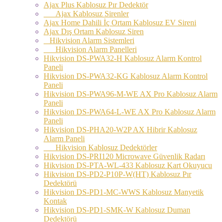
Ajax Plus Kablosuz Pır Dedektör
Ajax Kablosuz Sirenler
Ajax Home Dahili İç Ortam Kablosuz EV Sireni
Ajax Dış Ortam Kablosuz Siren
Hikvision Alarm Sistemleri
Hikvision Alarm Panelleri
Hikvision DS-PWA32-H Kablosuz Alarm Kontrol
Paneli
Hikvision DS-PWA32-KG Kablosuz Alarm Kontrol
Paneli
Hikvision DS-PWA96-M-WE AX Pro Kablosuz Alarm
Paneli
Hikvision DS-PWA64-L-WE AX Pro Kablosuz Alarm
Paneli
Hikvision DS-PHA20-W2P AX Hibrir Kablosuz
Alarm Paneli
Hikvision Kablosuz Dedektörler
Hikvision DS-PRI120 Microwave Güvenlik Radarı
Hikvision DS-PTA-WL-433 Kablosuz Kart Okuyucu
Hikvision DS-PD2-P10P-W(HT) Kablosuz Pır
Dedektörü
Hikvision DS-PD1-MC-WWS Kablosuz Manyetik
Kontak
Hikvision DS-PD1-SMK-W Kablosuz Duman
Dedektörü