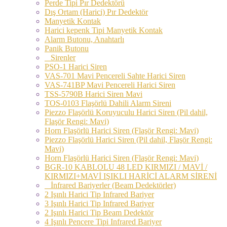
Perde Tipi Pır Dedektörü
Dış Ortam (Harici) Pır Dedektör
Manyetik Kontak
Harici kepenk Tipi Manyetik Kontak
Alarm Butonu, Anahtarlı
Panik Butonu
Sirenler
PSO-1 Harici Siren
VAS-701 Mavi Pencereli Sahte Harici Siren
VAS-741BP Mavi Pencereli Harici Siren
TSS-5790B Harici Siren Mavi
TOS-0103 Flaşörlü Dahili Alarm Sireni
Piezzo Flaşörlü Koruyuculu Harici Siren (Pil dahil,
Flaşör Rengi: Mavi)
Horn Flaşörlü Harici Siren (Flaşör Rengi: Mavi)
Piezzo Flaşörlü Harici Siren (Pil dahil, Flaşör Rengi:
Mavi)
Horn Flaşörlü Harici Siren (Flaşör Rengi: Mavi)
BGR-10 KABLOLU 48 LED KIRMIZI / MAVİ /
KIRMIZI+MAVİ IŞIKLI HARİCİ ALARM SİRENİ
İnfrared Bariyerler (Beam Dedektörler)
2 Işınlı Harici Tip Infrared Bariyer
3 Işınlı Harici Tip Infrared Bariyer
2 Işınlı Harici Tip Beam Dedektör
4 Işınlı Pencere Tipi Infrared Bariyer