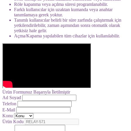
Röle kapanma veya açılma süresi programlanabilir.
Farklı kullanıcılar için uzaktan kumanda veya anahtar
tanımlamaya gerek yoktur.
Tanımlı kullanıcılar belirli bir süre zarfında çalıştırmak için
yetkilendirilebilir, zaman aşımından sonra otomatik olarak
yetkisiz hale gelir.
Açma/Kapama yapılabilen tüm cihazlar için kullanılabilir.
Ürün Formunuz Başarıyla İletilmiştir
Ad Soyad
Telefon
E-Mail
Konu
Ürün Kodu