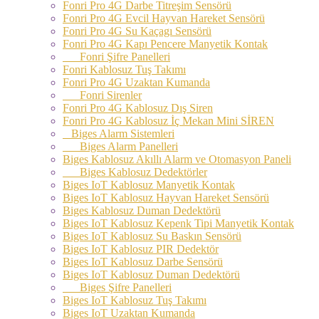
Fonri Pro 4G Darbe Titreşim Sensörü
Fonri Pro 4G Evcil Hayvan Hareket Sensörü
Fonri Pro 4G Su Kaçagı Sensörü
Fonri Pro 4G Kapı Pencere Manyetik Kontak
Fonri Şifre Panelleri
Fonri Kablosuz Tuş Takımı
Fonri Pro 4G Uzaktan Kumanda
Fonri Sirenler
Fonri Pro 4G Kablosuz Dış Siren
Fonri Pro 4G Kablosuz İç Mekan Mini SİREN
Biges Alarm Sistemleri
Biges Alarm Panelleri
Biges Kablosuz Akıllı Alarm ve Otomasyon Paneli
Biges Kablosuz Dedektörler
Biges IoT Kablosuz Manyetik Kontak
Biges IoT Kablosuz Hayvan Hareket Sensörü
Biges Kablosuz Duman Dedektörü
Biges IoT Kablosuz Kepenk Tipi Manyetik Kontak
Biges IoT Kablosuz Su Baskın Sensörü
Biges IoT Kablosuz PIR Dedektör
Biges IoT Kablosuz Darbe Sensörü
Biges IoT Kablosuz Duman Dedektörü
Biges Şifre Panelleri
Biges IoT Kablosuz Tuş Takımı
Biges IoT Uzaktan Kumanda