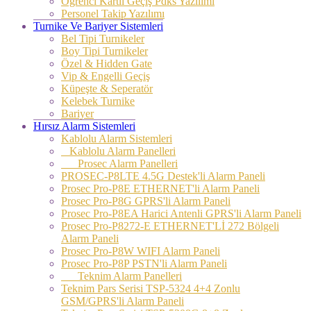
Öğrenci Kartlı Geçiş Pdks Yazılımı
Personel Takip Yazılımı
Turnike Ve Bariyer Sistemleri
Bel Tipi Turnikeler
Boy Tipi Turnikeler
Özel & Hidden Gate
Vip & Engelli Geçiş
Küpeşte & Seperatör
Kelebek Turnike
Bariyer
Hırsız Alarm Sistemleri
Kablolu Alarm Sistemleri
Kablolu Alarm Panelleri
Prosec Alarm Panelleri
PROSEC-P8LTE 4.5G Destek'li Alarm Paneli
Prosec Pro-P8E ETHERNET'li Alarm Paneli
Prosec Pro-P8G GPRS'li Alarm Paneli
Prosec Pro-P8EA Harici Antenli GPRS'li Alarm Paneli
Prosec Pro-P8272-E ETHERNET'Lİ 272 Bölgeli
Alarm Paneli
Prosec Pro-P8W WIFI Alarm Paneli
Prosec Pro-P8P PSTN'li Alarm Paneli
Teknim Alarm Panelleri
Teknim Pars Serisi TSP-5324 4+4 Zonlu
GSM/GPRS'li Alarm Paneli