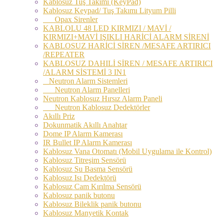
Kablosuz Tuş Takımı (KeyPad)
Kablosuz Keypad/ Tuş Takımı Lityum Pilli
Opax Sirenler
KABLOLU 48 LED KIRMIZI / MAVİ /
KIRMIZI+MAVİ IŞIKLI HARİCİ ALARM SİRENİ
KABLOSUZ HARİCİ SİREN /MESAFE ARTIRICI
/REPEATER
KABLOSUZ DAHILİ SİREN / MESAFE ARTIRICI
/ALARM SİSTEMİ 3 IN1
Neutron Alarm Sistemleri
Neutron Alarm Panelleri
Neutron Kablosuz Hırsız Alarm Paneli
Neutron Kablosuz Dedektörler
Akıllı Priz
Dokunmatik Akıllı Anahtar
Dome IP Alarm Kamerası
IR Bullet IP Alarm Kamerası
Kablosuz Vana Otomatı (Mobil Uygulama ile Kontrol)
Kablosuz Titreşim Sensörü
Kablosuz Su Basma Sensörü
Kablosuz Isı Dedektörü
Kablosuz Cam Kırılma Sensörü
Kablosuz panik butonu
Kablosuz Bileklik panik butonu
Kablosuz Manyetik Kontak