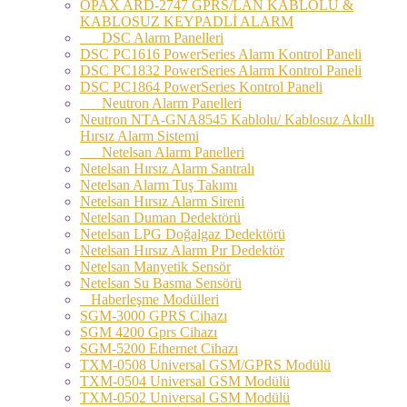
OPAX ARD-2747 GPRS/LAN KABLOLU &
KABLOSUZ KEYPADLİ ALARM
DSC Alarm Panelleri
DSC PC1616 PowerSeries Alarm Kontrol Paneli
DSC PC1832 PowerSeries Alarm Kontrol Paneli
DSC PC1864 PowerSeries Kontrol Paneli
Neutron Alarm Panelleri
Neutron NTA-GNA8545 Kablolu/ Kablosuz Akıllı
Hırsız Alarm Sistemi
Netelsan Alarm Panelleri
Netelsan Hırsız Alarm Santralı
Netelsan Alarm Tuş Takımı
Netelsan Hırsız Alarm Sireni
Netelsan Duman Dedektörü
Netelsan LPG Doğalgaz Dedektörü
Netelsan Hırsız Alarm Pır Dedektör
Netelsan Manyetik Sensör
Netelsan Su Basma Sensörü
Haberleşme Modülleri
SGM-3000 GPRS Cihazı
SGM 4200 Gprs Cihazı
SGM-5200 Ethernet Cihazı
TXM-0508 Universal GSM/GPRS Modülü
TXM-0504 Universal GSM Modülü
TXM-0502 Universal GSM Modülü