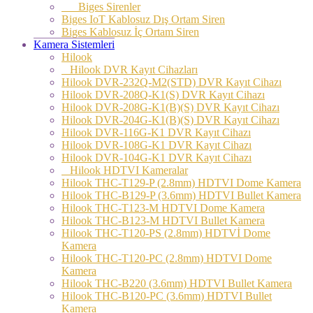
Biges Sirenler
Biges IoT Kablosuz Dış Ortam Siren
Biges Kablosuz İç Ortam Siren
Kamera Sistemleri
Hilook
Hilook DVR Kayıt Cihazları
Hilook DVR-232Q-M2(STD) DVR Kayıt Cihazı
Hilook DVR-208Q-K1(S) DVR Kayıt Cihazı
Hilook DVR-208G-K1(B)(S) DVR Kayıt Cihazı
Hilook DVR-204G-K1(B)(S) DVR Kayıt Cihazı
Hilook DVR-116G-K1 DVR Kayıt Cihazı
Hilook DVR-108G-K1 DVR Kayıt Cihazı
Hilook DVR-104G-K1 DVR Kayıt Cihazı
Hilook HDTVI Kameralar
Hilook THC-T129-P (2.8mm) HDTVI Dome Kamera
Hilook THC-B129-P (3.6mm) HDTVI Bullet Kamera
Hilook THC-T123-M HDTVI Dome Kamera
Hilook THC-B123-M HDTVI Bullet Kamera
Hilook THC-T120-PS (2.8mm) HDTVİ Dome
Kamera
Hilook THC-T120-PC (2.8mm) HDTVI Dome
Kamera
Hilook THC-B220 (3.6mm) HDTVI Bullet Kamera
Hilook THC-B120-PC (3.6mm) HDTVI Bullet
Kamera