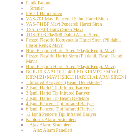
Panik Butonu
Sirenler
PSO-1 Harici Siren
VAS-701 Mavi Pencereli Sahte Harici Siren
VAS-741BP Mavi Pencereli Harici Siren
TSS-5790B Harici Siren Mavi
TOS-0103 Flaşörlü Dahili Alarm Sireni
Piezzo Flaşörlü Koruyuculu Harici Siren (Pil dahil,
Flaşör Rengi: Mavi)
Horn Flaşörlü Harici Siren (Flaşör Rengi: Mavi)
Piezzo Flaşörlü Harici Siren (Pil dahil, Flaşör Rengi:
Mavi)
Horn Flaşörlü Harici Siren (Flaşör Rengi: Mavi)
BGR-10 KABLOLU 48 LED KIRMIZI / MAVİ /
KIRMIZI+MAVİ IŞIKLI HARİCİ ALARM SİRENİ
İnfrared Bariyerler (Beam Dedektörler)
2 Işınlı Harici Tip Infrared Bariyer
3 Işınlı Harici Tip Infrared Bariyer
2 Işınlı Harici Tip Beam Dedektör
4 Işınlı Pencere Tipi Infrared Bariyer
6 Işınlı Pencere Tipi Infrared Bariyer
12 Işınlı Pencere Tipi Infrared Bariyer
Kablosuz Alarm Sistemleri
Ajax Alarm Sistemleri
Ajax Alarm Panelleri