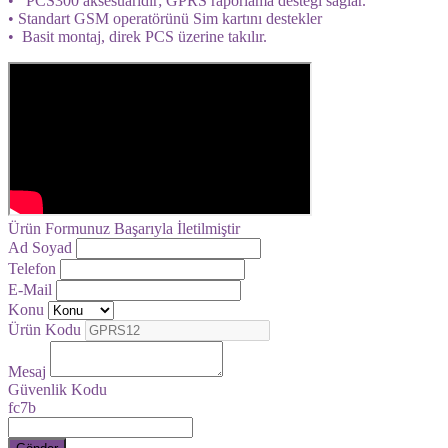
• PCS300 aksesuarıdır; GPRS raporlama desteği sağlar.
• Standart GSM operatörünü Sim kartını destekler
• Basit montaj, direk PCS üzerine takılır.
Ürün Formunuz Başarıyla İletilmiştir
Ad Soyad
Telefon
E-Mail
Konu
Ürün Kodu
Mesaj
Güvenlik Kodu
fc7b