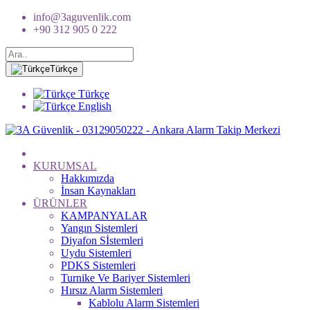
info@3aguvenlik.com
+90 312 905 0 222
Türkçe
Türkçe
English
KURUMSAL
Hakkımızda
İnsan Kaynakları
ÜRÜNLER
KAMPANYALAR
Yangın Sistemleri
Diyafon Sİstemleri
Uydu Sistemleri
PDKS Sistemleri
Turnike Ve Bariyer Sistemleri
Hırsız Alarm Sistemleri
Kablolu Alarm Sistemleri