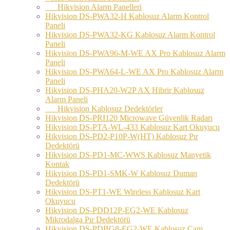
Hikvision Alarm Panelleri
Hikvision DS-PWA32-H Kablosuz Alarm Kontrol
Paneli
Hikvision DS-PWA32-KG Kablosuz Alarm Kontrol
Paneli
Hikvision DS-PWA96-M-WE AX Pro Kablosuz Alarm
Paneli
Hikvision DS-PWA64-L-WE AX Pro Kablosuz Alarm
Paneli
Hikvision DS-PHA20-W2P AX Hibrir Kablosuz
Alarm Paneli
Hikvision Kablosuz Dedektörler
Hikvision DS-PRI120 Microwave Güvenlik Radarı
Hikvision DS-PTA-WL-433 Kablosuz Kart Okuyucu
Hikvision DS-PD2-P10P-W(HT) Kablosuz Pır
Dedektörü
Hikvision DS-PD1-MC-WWS Kablosuz Manyetik
Kontak
Hikvision DS-PD1-SMK-W Kablosuz Duman
Dedektörü
Hikvision DS-PT1-WE Wireless Kablosuz Kart
Okuyucu
Hikvision DS-PDD12P-EG2-WE Kablosuz
Mikrodalga Pır Dedektörü
Hikvision DS-PDBG8-EG2-WE Kablosuz Cam