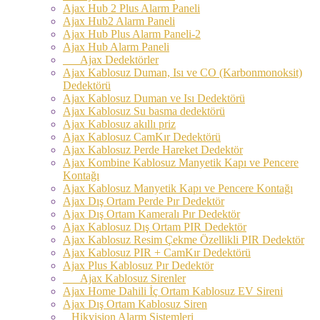
Ajax Hub 2 Plus Alarm Paneli
Ajax Hub2 Alarm Paneli
Ajax Hub Plus Alarm Paneli-2
Ajax Hub Alarm Paneli
Ajax Dedektörler
Ajax Kablosuz Duman, Isı ve CO (Karbonmonoksit)
Dedektörü
Ajax Kablosuz Duman ve Isı Dedektörü
Ajax Kablosuz Su basma dedektörü
Ajax Kablosuz akıllı priz
Ajax Kablosuz CamKır Dedektörü
Ajax Kablosuz Perde Hareket Dedektör
Ajax Kombine Kablosuz Manyetik Kapı ve Pencere
Kontağı
Ajax Kablosuz Manyetik Kapı ve Pencere Kontağı
Ajax Dış Ortam Perde Pır Dedektör
Ajax Dış Ortam Kameralı Pır Dedektör
Ajax Kablosuz Dış Ortam PIR Dedektör
Ajax Kablosuz Resim Çekme Özellikli PIR Dedektör
Ajax Kablosuz PIR + CamKır Dedektörü
Ajax Plus Kablosuz Pır Dedektör
Ajax Kablosuz Sirenler
Ajax Home Dahili İç Ortam Kablosuz EV Sireni
Ajax Dış Ortam Kablosuz Siren
Hikvision Alarm Sistemleri