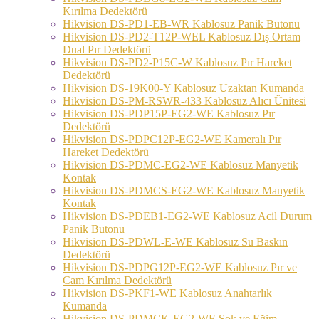
Kırılma Dedektörü
Hikvision DS-PD1-EB-WR Kablosuz Panik Butonu
Hikvision DS-PD2-T12P-WEL Kablosuz Dış Ortam
Dual Pır Dedektörü
Hikvision DS-PD2-P15C-W Kablosuz Pır Hareket
Dedektörü
Hikvision DS-19K00-Y Kablosuz Uzaktan Kumanda
Hikvision DS-PM-RSWR-433 Kablosuz Alıcı Ünitesi
Hikvision DS-PDP15P-EG2-WE Kablosuz Pır
Dedektörü
Hikvision DS-PDPC12P-EG2-WE Kameralı Pır
Hareket Dedektörü
Hikvision DS-PDMC-EG2-WE Kablosuz Manyetik
Kontak
Hikvision DS-PDMCS-EG2-WE Kablosuz Manyetik
Kontak
Hikvision DS-PDEB1-EG2-WE Kablosuz Acil Durum
Panik Butonu
Hikvision DS-PDWL-E-WE Kablosuz Su Baskın
Dedektörü
Hikvision DS-PDPG12P-EG2-WE Kablosuz Pır ve
Cam Kırılma Dedektörü
Hikvision DS-PKF1-WE Kablosuz Anahtarlık
Kumanda
Hikvision DS-PDMCK-EG2-WE Şok ve Eğim