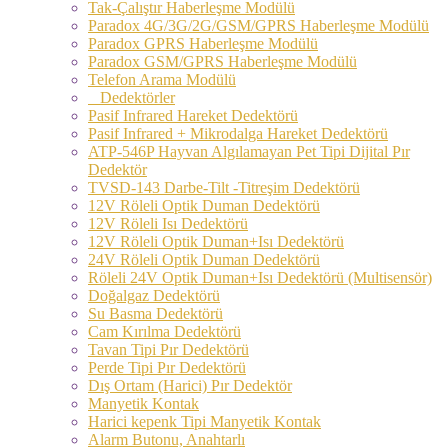
Tak-Çalıştır Haberleşme Modülü
Paradox 4G/3G/2G/GSM/GPRS Haberleşme Modülü
Paradox GPRS Haberleşme Modülü
Paradox GSM/GPRS Haberleşme Modülü
Telefon Arama Modülü
Dedektörler
Pasif Infrared Hareket Dedektörü
Pasif Infrared + Mikrodalga Hareket Dedektörü
ATP-546P Hayvan Algılamayan Pet Tipi Dijital Pır
Dedektör
TVSD-143 Darbe-Tilt -Titreşim Dedektörü
12V Röleli Optik Duman Dedektörü
12V Röleli Isı Dedektörü
12V Röleli Optik Duman+Isı Dedektörü
24V Röleli Optik Duman Dedektörü
Röleli 24V Optik Duman+Isı Dedektörü (Multisensör)
Doğalgaz Dedektörü
Su Basma Dedektörü
Cam Kırılma Dedektörü
Tavan Tipi Pır Dedektörü
Perde Tipi Pır Dedektörü
Dış Ortam (Harici) Pır Dedektör
Manyetik Kontak
Harici kepenk Tipi Manyetik Kontak
Alarm Butonu, Anahtarlı