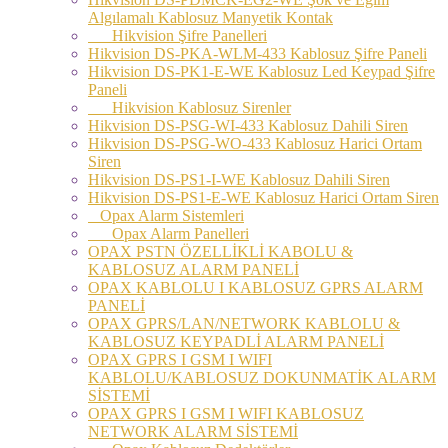
Algılamalı Kablosuz Manyetik Kontak
Hikvision Şifre Panelleri
Hikvision DS-PKA-WLM-433 Kablosuz Şifre Paneli
Hikvision DS-PK1-E-WE Kablosuz Led Keypad Şifre
Paneli
Hikvision Kablosuz Sirenler
Hikvision DS-PSG-WI-433 Kablosuz Dahili Siren
Hikvision DS-PSG-WO-433 Kablosuz Harici Ortam
Siren
Hikvision DS-PS1-I-WE Kablosuz Dahili Siren
Hikvision DS-PS1-E-WE Kablosuz Harici Ortam Siren
Opax Alarm Sistemleri
Opax Alarm Panelleri
OPAX PSTN ÖZELLİKLİ KABOLU &
KABLOSUZ ALARM PANELİ
OPAX KABLOLU I KABLOSUZ GPRS ALARM
PANELİ
OPAX GPRS/LAN/NETWORK KABLOLU &
KABLOSUZ KEYPADLİ ALARM PANELİ
OPAX GPRS I GSM I WIFI
KABLOLU/KABLOSUZ DOKUNMATİK ALARM
SİSTEMİ
OPAX GPRS I GSM I WIFI KABLOSUZ
NETWORK ALARM SİSTEMİ