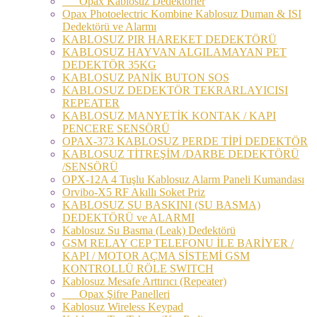
Opax Kablosuz Dedektörler
Opax Photoelectric Kombine Kablosuz Duman & ISI
Dedektörü ve Alarmı
KABLOSUZ PIR HAREKET DEDEKTÖRÜ
KABLOSUZ HAYVAN ALGILAMAYAN PET
DEDEKTÖR 35KG
KABLOSUZ PANİK BUTON SOS
KABLOSUZ DEDEKTÖR TEKRARLAYICISI
REPEATER
KABLOSUZ MANYETİK KONTAK / KAPI
PENCERE SENSÖRÜ
OPAX-373 KABLOSUZ PERDE TİPİ DEDEKTÖR
KABLOSUZ TİTREŞİM /DARBE DEDEKTÖRÜ
/SENSÖRÜ
OPX-12A 4 Tuşlu Kablosuz Alarm Paneli Kumandası
Orvibo-X5 RF Akıllı Soket Priz
KABLOSUZ SU BASKINI (SU BASMA)
DEDEKTÖRÜ ve ALARMI
Kablosuz Su Basma (Leak) Dedektörü
GSM RELAY CEP TELEFONU İLE BARİYER /
KAPI / MOTOR AÇMA SİSTEMİ GSM
KONTROLLÜ RÖLE SWITCH
Kablosuz Mesafe Arttırıcı (Repeater)
Opax Şifre Panelleri
Kablosuz Wireless Keypad