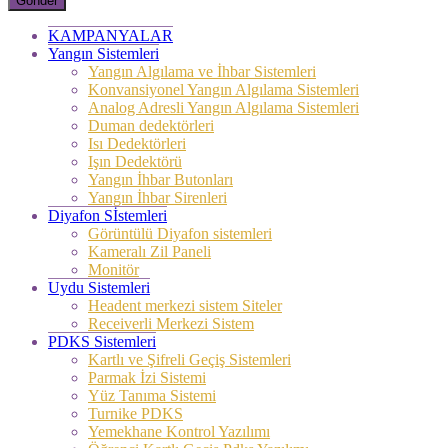
Gönder
KAMPANYALAR
Yangın Sistemleri
Yangın Algılama ve İhbar Sistemleri
Konvansiyonel Yangın Algılama Sistemleri
Analog Adresli Yangın Algılama Sistemleri
Duman dedektörleri
Isı Dedektörleri
Işın Dedektörü
Yangın İhbar Butonları
Yangın İhbar Sirenleri
Diyafon Sİstemleri
Görüntülü Diyafon sistemleri
Kameralı Zil Paneli
Monitör
Uydu Sistemleri
Headent merkezi sistem Siteler
Receiverli Merkezi Sistem
PDKS Sistemleri
Kartlı ve Şifreli Geçiş Sistemleri
Parmak İzi Sistemi
Yüz Tanıma Sistemi
Turnike PDKS
Yemekhane Kontrol Yazılımı