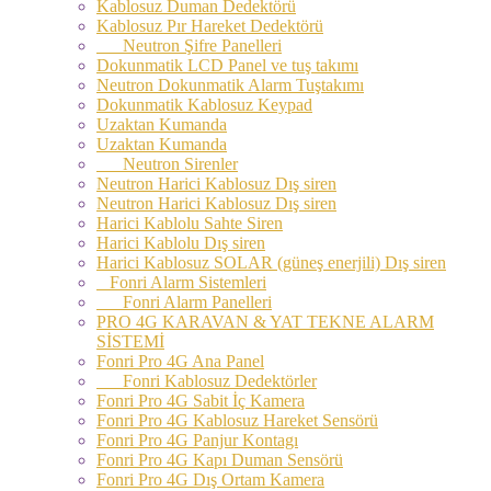
Kablosuz Duman Dedektörü
Kablosuz Pır Hareket Dedektörü
Neutron Şifre Panelleri
Dokunmatik LCD Panel ve tuş takımı
Neutron Dokunmatik Alarm Tuştakımı
Dokunmatik Kablosuz Keypad
Uzaktan Kumanda
Uzaktan Kumanda
Neutron Sirenler
Neutron Harici Kablosuz Dış siren
Neutron Harici Kablosuz Dış siren
Harici Kablolu Sahte Siren
Harici Kablolu Dış siren
Harici Kablosuz SOLAR (güneş enerjili) Dış siren
Fonri Alarm Sistemleri
Fonri Alarm Panelleri
PRO 4G KARAVAN & YAT TEKNE ALARM
SİSTEMİ
Fonri Pro 4G Ana Panel
Fonri Kablosuz Dedektörler
Fonri Pro 4G Sabit İç Kamera
Fonri Pro 4G Kablosuz Hareket Sensörü
Fonri Pro 4G Panjur Kontagı
Fonri Pro 4G Kapı Duman Sensörü
Fonri Pro 4G Dış Ortam Kamera