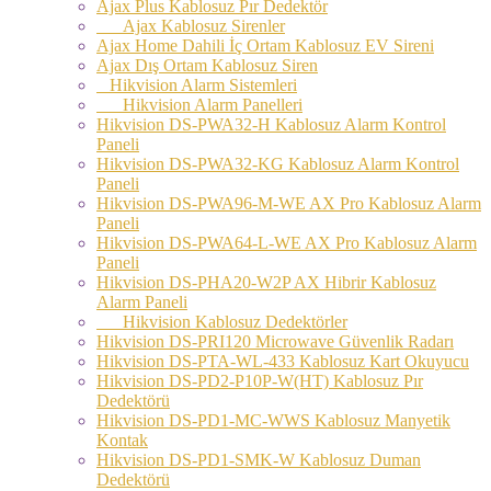
Ajax Plus Kablosuz Pır Dedektör
Ajax Kablosuz Sirenler
Ajax Home Dahili İç Ortam Kablosuz EV Sireni
Ajax Dış Ortam Kablosuz Siren
Hikvision Alarm Sistemleri
Hikvision Alarm Panelleri
Hikvision DS-PWA32-H Kablosuz Alarm Kontrol
Paneli
Hikvision DS-PWA32-KG Kablosuz Alarm Kontrol
Paneli
Hikvision DS-PWA96-M-WE AX Pro Kablosuz Alarm
Paneli
Hikvision DS-PWA64-L-WE AX Pro Kablosuz Alarm
Paneli
Hikvision DS-PHA20-W2P AX Hibrir Kablosuz
Alarm Paneli
Hikvision Kablosuz Dedektörler
Hikvision DS-PRI120 Microwave Güvenlik Radarı
Hikvision DS-PTA-WL-433 Kablosuz Kart Okuyucu
Hikvision DS-PD2-P10P-W(HT) Kablosuz Pır
Dedektörü
Hikvision DS-PD1-MC-WWS Kablosuz Manyetik
Kontak
Hikvision DS-PD1-SMK-W Kablosuz Duman
Dedektörü