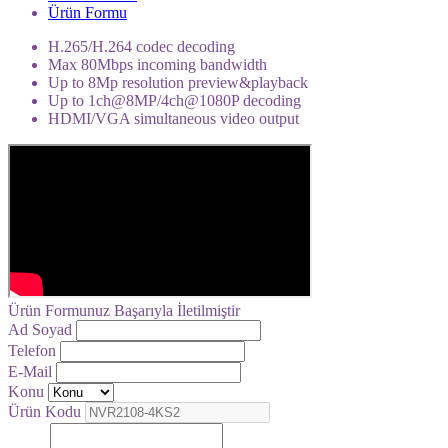
Ürün Formu
H.265/H.264 codec decoding
Max 80Mbps incoming bandwidth
Up to 8Mp resolution preview&playback
Up to 1ch@8MP/4ch@1080P decoding
HDMI/VGA simultaneous video output
Ürün Formunuz Başarıyla İletilmiştir
Ad Soyad
Telefon
E-Mail
Konu
Ürün Kodu