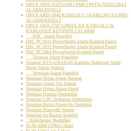
OPAX ARD-2545 GSM I SMS I PSTN ÖZELLİKLİ
ALARM PANELİ
OPAX ARD-2646 KABLOLU I KABLOSUZ GPRS
ALARM PANELİ
OPAX ARD-2747 GPRS/LAN KABLOLU &
KABLOSUZ KEYPADLİ ALARM
DSC Alarm Panelleri
DSC PC1616 PowerSeries Alarm Kontrol Paneli
DSC PC1832 PowerSeries Alarm Kontrol Paneli
DSC PC1864 PowerSeries Kontrol Paneli
Neutron Alarm Panelleri
Neutron NTA-GNA8545 Kablolu/ Kablosuz Akıllı
Hırsız Alarm Sistemi
Netelsan Alarm Panelleri
Netelsan Hırsız Alarm Santralı
Netelsan Alarm Tuş Takımı
Netelsan Hırsız Alarm Sireni
Netelsan Duman Dedektörü
Netelsan LPG Doğalgaz Dedektörü
Netelsan Hırsız Alarm Pır Dedektör
Netelsan Manyetik Sensör
Netelsan Su Basma Sensörü
Haberleşme Modülleri
SGM-3000 GPRS Cihazı
SGM 4200 Gprs Cihazı