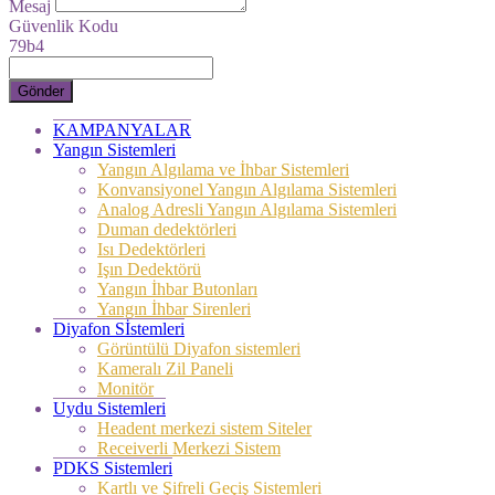
Mesaj
Güvenlik Kodu
79b4
Gönder
KAMPANYALAR
Yangın Sistemleri
Yangın Algılama ve İhbar Sistemleri
Konvansiyonel Yangın Algılama Sistemleri
Analog Adresli Yangın Algılama Sistemleri
Duman dedektörleri
Isı Dedektörleri
Işın Dedektörü
Yangın İhbar Butonları
Yangın İhbar Sirenleri
Diyafon Sİstemleri
Görüntülü Diyafon sistemleri
Kameralı Zil Paneli
Monitör
Uydu Sistemleri
Headent merkezi sistem Siteler
Receiverli Merkezi Sistem
PDKS Sistemleri
Kartlı ve Şifreli Geçiş Sistemleri