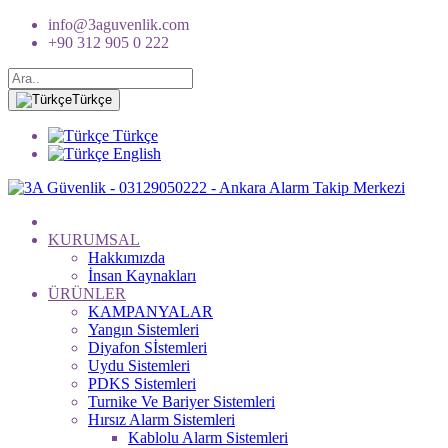
info@3aguvenlik.com
+90 312 905 0 222
Türkçe
Türkçe
English
KURUMSAL
Hakkımızda
İnsan Kaynakları
ÜRÜNLER
KAMPANYALAR
Yangın Sistemleri
Diyafon Sİstemleri
Uydu Sistemleri
PDKS Sistemleri
Turnike Ve Bariyer Sistemleri
Hırsız Alarm Sistemleri
Kablolu Alarm Sistemleri