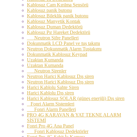
Kablosuz Cam Kırılma Sensörü
Kablosuz panik butonu
Kablosuz Bileklik panik butonu
Kablosuz Manyetik Kontak
Kablosuz Duman Dedektörü
Kablosuz Pır Hareket Dedektörü
Neutron Şifre Panelleri
Dokunmatik LCD Panel ve tuş takımı
Neutron Dokunmatik Alarm Tuştakımı
Dokunmatik Kablosuz Keypad
Uzaktan Kumanda
Uzaktan Kumanda
Neutron Sirenler
Neutron Harici Kablosuz Dış siren
Neutron Harici Kablosuz Dış siren
Harici Kablolu Sahte Siren
Harici Kablolu Dış siren
Harici Kablosuz SOLAR (güneş enerjili) Dış siren
Fonri Alarm Sistemleri
Fonri Alarm Panelleri
PRO 4G KARAVAN & YAT TEKNE ALARM
SİSTEMİ
Fonri Pro 4G Ana Panel
Fonri Kablosuz Dedektörler
Fonri Pro 4G Sabit İç Kamera