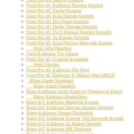
Fonri Pro 4G Kablosuz Hareket Sensörü
Fonri Pro 4G Panjur Kontagı
Fonri Pro 4G Kapı Duman Sensörü
Fonri Pro 4G Dış Ortam Kamera
Fonri Pro 4G Darbe Titreşim Sensörü
Fonri Pro 4G Evcil Hayvan Hareket Sensörü
Fonri Pro 4G Su Kaçagı Sensörü
Fonri Pro 4G Kapı Pencere Manyetik Kontak
Fonri Şifre Panelleri
Fonri Kablosuz Tuş Takımı
Fonri Pro 4G Uzaktan Kumanda
Fonri Sirenler
Fonri Pro 4G Kablosuz Dış Siren
Fonri Pro 4G Kablosuz İç Mekan Mini SİREN
Biges Alarm Sistemleri
Biges Alarm Panelleri
Biges Kablosuz Akıllı Alarm ve Otomasyon Paneli
Biges Kablosuz Dedektörler
Biges IoT Kablosuz Manyetik Kontak
Biges IoT Kablosuz Hayvan Hareket Sensörü
Biges Kablosuz Duman Dedektörü
Biges IoT Kablosuz Kepenk Tipi Manyetik Kontak
Biges IoT Kablosuz Su Baskın Sensörü
Biges IoT Kablosuz PIR Dedektör