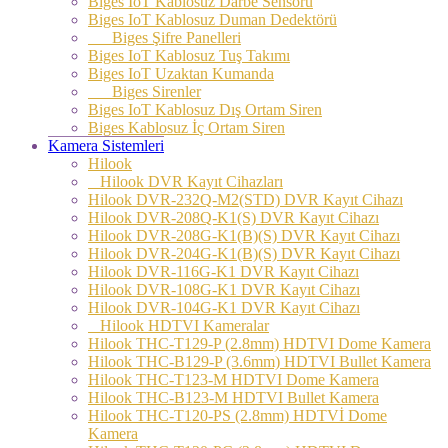
Biges IoT Kablosuz Darbe Sensörü
Biges IoT Kablosuz Duman Dedektörü
Biges Şifre Panelleri
Biges IoT Kablosuz Tuş Takımı
Biges IoT Uzaktan Kumanda
Biges Sirenler
Biges IoT Kablosuz Dış Ortam Siren
Biges Kablosuz İç Ortam Siren
Kamera Sistemleri
Hilook
Hilook DVR Kayıt Cihazları
Hilook DVR-232Q-M2(STD) DVR Kayıt Cihazı
Hilook DVR-208Q-K1(S) DVR Kayıt Cihazı
Hilook DVR-208G-K1(B)(S) DVR Kayıt Cihazı
Hilook DVR-204G-K1(B)(S) DVR Kayıt Cihazı
Hilook DVR-116G-K1 DVR Kayıt Cihazı
Hilook DVR-108G-K1 DVR Kayıt Cihazı
Hilook DVR-104G-K1 DVR Kayıt Cihazı
Hilook HDTVI Kameralar
Hilook THC-T129-P (2.8mm) HDTVI Dome Kamera
Hilook THC-B129-P (3.6mm) HDTVI Bullet Kamera
Hilook THC-T123-M HDTVI Dome Kamera
Hilook THC-B123-M HDTVI Bullet Kamera
Hilook THC-T120-PS (2.8mm) HDTVİ Dome
Kamera