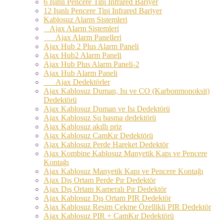
6 Işınlı Pencere Tipi Infrared Bariyer
12 Işınlı Pencere Tipi Infrared Bariyer
Kablosuz Alarm Sistemleri
Ajax Alarm Sistemleri
Ajax Alarm Panelleri
Ajax Hub 2 Plus Alarm Paneli
Ajax Hub2 Alarm Paneli
Ajax Hub Plus Alarm Paneli-2
Ajax Hub Alarm Paneli
Ajax Dedektörler
Ajax Kablosuz Duman, Isı ve CO (Karbonmonoksit)
Dedektörü
Ajax Kablosuz Duman ve Isı Dedektörü
Ajax Kablosuz Su basma dedektörü
Ajax Kablosuz akıllı priz
Ajax Kablosuz CamKır Dedektörü
Ajax Kablosuz Perde Hareket Dedektör
Ajax Kombine Kablosuz Manyetik Kapı ve Pencere
Kontağı
Ajax Kablosuz Manyetik Kapı ve Pencere Kontağı
Ajax Dış Ortam Perde Pır Dedektör
Ajax Dış Ortam Kameralı Pır Dedektör
Ajax Kablosuz Dış Ortam PIR Dedektör
Ajax Kablosuz Resim Çekme Özellikli PIR Dedektör
Ajax Kablosuz PIR + CamKır Dedektörü