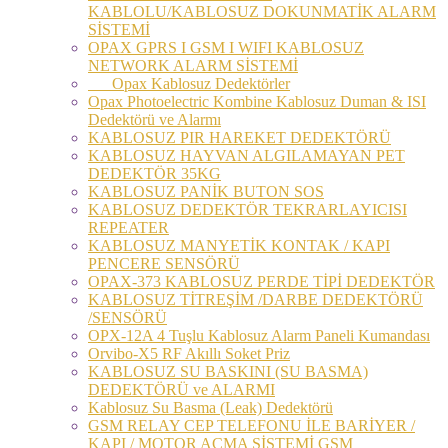
KABLOLU/KABLOSUZ DOKUNMATİK ALARM
SİSTEMİ
OPAX GPRS I GSM I WIFI KABLOSUZ
NETWORK ALARM SİSTEMİ
Opax Kablosuz Dedektörler
Opax Photoelectric Kombine Kablosuz Duman & ISI
Dedektörü ve Alarmı
KABLOSUZ PIR HAREKET DEDEKTÖRÜ
KABLOSUZ HAYVAN ALGILAMAYAN PET
DEDEKTÖR 35KG
KABLOSUZ PANİK BUTON SOS
KABLOSUZ DEDEKTÖR TEKRARLAYICISI
REPEATER
KABLOSUZ MANYETİK KONTAK / KAPI
PENCERE SENSÖRÜ
OPAX-373 KABLOSUZ PERDE TİPİ DEDEKTÖR
KABLOSUZ TİTREŞİM /DARBE DEDEKTÖRÜ
/SENSÖRÜ
OPX-12A 4 Tuşlu Kablosuz Alarm Paneli Kumandası
Orvibo-X5 RF Akıllı Soket Priz
KABLOSUZ SU BASKINI (SU BASMA)
DEDEKTÖRÜ ve ALARMI
Kablosuz Su Basma (Leak) Dedektörü
GSM RELAY CEP TELEFONU İLE BARİYER /
KAPI / MOTOR AÇMA SİSTEMİ GSM