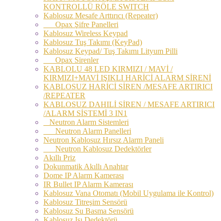
KONTROLLÜ RÖLE SWITCH
Kablosuz Mesafe Arttırıcı (Repeater)
Opax Şifre Panelleri
Kablosuz Wireless Keypad
Kablosuz Tuş Takımı (KeyPad)
Kablosuz Keypad/ Tuş Takımı Lityum Pilli
Opax Sirenler
KABLOLU 48 LED KIRMIZI / MAVİ /
KIRMIZI+MAVİ IŞIKLI HARİCİ ALARM SİRENİ
KABLOSUZ HARİCİ SİREN /MESAFE ARTIRICI
/REPEATER
KABLOSUZ DAHILİ SİREN / MESAFE ARTIRICI
/ALARM SİSTEMİ 3 IN1
Neutron Alarm Sistemleri
Neutron Alarm Panelleri
Neutron Kablosuz Hırsız Alarm Paneli
Neutron Kablosuz Dedektörler
Akıllı Priz
Dokunmatik Akıllı Anahtar
Dome IP Alarm Kamerası
IR Bullet IP Alarm Kamerası
Kablosuz Vana Otomatı (Mobil Uygulama ile Kontrol)
Kablosuz Titreşim Sensörü
Kablosuz Su Basma Sensörü
Kablosuz Isı Dedektörü