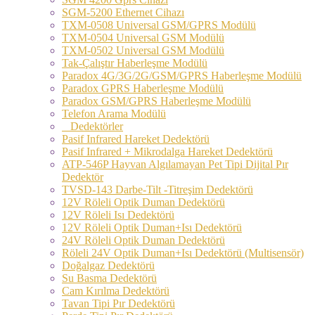
SGM-5200 Ethernet Cihazı
TXM-0508 Universal GSM/GPRS Modülü
TXM-0504 Universal GSM Modülü
TXM-0502 Universal GSM Modülü
Tak-Çalıştır Haberleşme Modülü
Paradox 4G/3G/2G/GSM/GPRS Haberleşme Modülü
Paradox GPRS Haberleşme Modülü
Paradox GSM/GPRS Haberleşme Modülü
Telefon Arama Modülü
Dedektörler
Pasif Infrared Hareket Dedektörü
Pasif Infrared + Mikrodalga Hareket Dedektörü
ATP-546P Hayvan Algılamayan Pet Tipi Dijital Pır
Dedektör
TVSD-143 Darbe-Tilt -Titreşim Dedektörü
12V Röleli Optik Duman Dedektörü
12V Röleli Isı Dedektörü
12V Röleli Optik Duman+Isı Dedektörü
24V Röleli Optik Duman Dedektörü
Röleli 24V Optik Duman+Isı Dedektörü (Multisensör)
Doğalgaz Dedektörü
Su Basma Dedektörü
Cam Kırılma Dedektörü
Tavan Tipi Pır Dedektörü