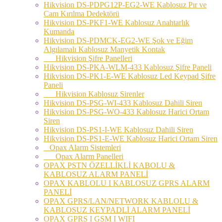
Hikvision DS-PDPG12P-EG2-WE Kablosuz Pır ve
Cam Kırılma Dedektörü
Hikvision DS-PKF1-WE Kablosuz Anahtarlık
Kumanda
Hikvision DS-PDMCK-EG2-WE Şok ve Eğim
Algılamalı Kablosuz Manyetik Kontak
Hikvision Şifre Panelleri
Hikvision DS-PKA-WLM-433 Kablosuz Şifre Paneli
Hikvision DS-PK1-E-WE Kablosuz Led Keypad Şifre
Paneli
Hikvision Kablosuz Sirenler
Hikvision DS-PSG-WI-433 Kablosuz Dahili Siren
Hikvision DS-PSG-WO-433 Kablosuz Harici Ortam
Siren
Hikvision DS-PS1-I-WE Kablosuz Dahili Siren
Hikvision DS-PS1-E-WE Kablosuz Harici Ortam Siren
Opax Alarm Sistemleri
Opax Alarm Panelleri
OPAX PSTN ÖZELLİKLİ KABOLU &
KABLOSUZ ALARM PANELİ
OPAX KABLOLU I KABLOSUZ GPRS ALARM
PANELİ
OPAX GPRS/LAN/NETWORK KABLOLU &
KABLOSUZ KEYPADLİ ALARM PANELİ
OPAX GPRS I GSM I WIFI