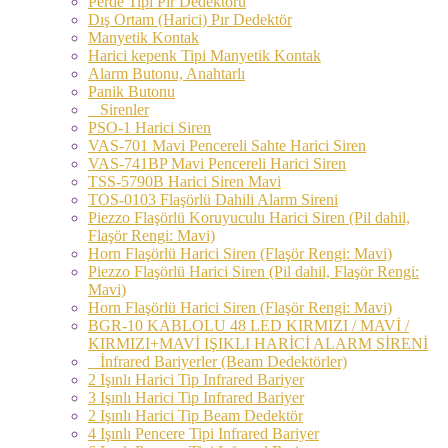
Perde Tipi Pır Dedektörü
Dış Ortam (Harici) Pır Dedektör
Manyetik Kontak
Harici kepenk Tipi Manyetik Kontak
Alarm Butonu, Anahtarlı
Panik Butonu
Sirenler
PSO-1 Harici Siren
VAS-701 Mavi Pencereli Sahte Harici Siren
VAS-741BP Mavi Pencereli Harici Siren
TSS-5790B Harici Siren Mavi
TOS-0103 Flaşörlü Dahili Alarm Sireni
Piezzo Flaşörlü Koruyuculu Harici Siren (Pil dahil,
Flaşör Rengi: Mavi)
Horn Flaşörlü Harici Siren (Flaşör Rengi: Mavi)
Piezzo Flaşörlü Harici Siren (Pil dahil, Flaşör Rengi:
Mavi)
Horn Flaşörlü Harici Siren (Flaşör Rengi: Mavi)
BGR-10 KABLOLU 48 LED KIRMIZI / MAVİ /
KIRMIZI+MAVİ IŞIKLI HARİCİ ALARM SİRENİ
İnfrared Bariyerler (Beam Dedektörler)
2 Işınlı Harici Tip Infrared Bariyer
3 Işınlı Harici Tip Infrared Bariyer
2 Işınlı Harici Tip Beam Dedektör
4 Işınlı Pencere Tipi Infrared Bariyer