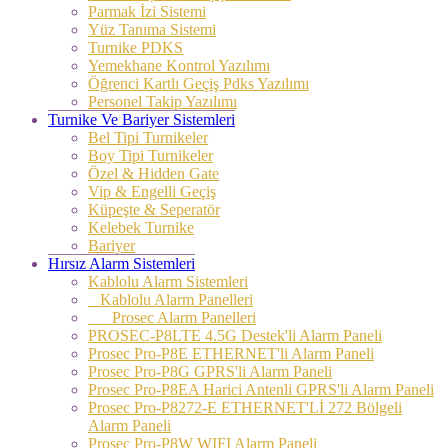
Parmak İzi Sistemi
Yüz Tanıma Sistemi
Turnike PDKS
Yemekhane Kontrol Yazılımı
Öğrenci Kartlı Geçiş Pdks Yazılımı
Personel Takip Yazılımı
Turnike Ve Bariyer Sistemleri
Bel Tipi Turnikeler
Boy Tipi Turnikeler
Özel & Hidden Gate
Vip & Engelli Geçiş
Küpeşte & Seperatör
Kelebek Turnike
Bariyer
Hırsız Alarm Sistemleri
Kablolu Alarm Sistemleri
Kablolu Alarm Panelleri
Prosec Alarm Panelleri
PROSEC-P8LTE 4.5G Destek'li Alarm Paneli
Prosec Pro-P8E ETHERNET'li Alarm Paneli
Prosec Pro-P8G GPRS'li Alarm Paneli
Prosec Pro-P8EA Harici Antenli GPRS'li Alarm Paneli
Prosec Pro-P8272-E ETHERNET'Lİ 272 Bölgeli
Alarm Paneli
Prosec Pro-P8W WIFI Alarm Paneli