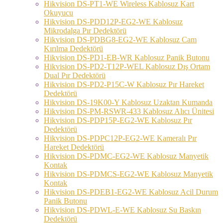
Hikvision DS-PT1-WE Wireless Kablosuz Kart
Okuyucu
Hikvision DS-PDD12P-EG2-WE Kablosuz
Mikrodalga Pır Dedektörü
Hikvision DS-PDBG8-EG2-WE Kablosuz Cam
Kırılma Dedektörü
Hikvision DS-PD1-EB-WR Kablosuz Panik Butonu
Hikvision DS-PD2-T12P-WEL Kablosuz Dış Ortam
Dual Pır Dedektörü
Hikvision DS-PD2-P15C-W Kablosuz Pır Hareket
Dedektörü
Hikvision DS-19K00-Y Kablosuz Uzaktan Kumanda
Hikvision DS-PM-RSWR-433 Kablosuz Alıcı Ünitesi
Hikvision DS-PDP15P-EG2-WE Kablosuz Pır
Dedektörü
Hikvision DS-PDPC12P-EG2-WE Kameralı Pır
Hareket Dedektörü
Hikvision DS-PDMC-EG2-WE Kablosuz Manyetik
Kontak
Hikvision DS-PDMCS-EG2-WE Kablosuz Manyetik
Kontak
Hikvision DS-PDEB1-EG2-WE Kablosuz Acil Durum
Panik Butonu
Hikvision DS-PDWL-E-WE Kablosuz Su Baskın
Dedektörü