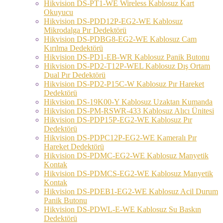
Hikvision DS-PT1-WE Wireless Kablosuz Kart
Okuyucu
Hikvision DS-PDD12P-EG2-WE Kablosuz
Mikrodalga Pır Dedektörü
Hikvision DS-PDBG8-EG2-WE Kablosuz Cam
Kırılma Dedektörü
Hikvision DS-PD1-EB-WR Kablosuz Panik Butonu
Hikvision DS-PD2-T12P-WEL Kablosuz Dış Ortam
Dual Pır Dedektörü
Hikvision DS-PD2-P15C-W Kablosuz Pır Hareket
Dedektörü
Hikvision DS-19K00-Y Kablosuz Uzaktan Kumanda
Hikvision DS-PM-RSWR-433 Kablosuz Alıcı Ünitesi
Hikvision DS-PDP15P-EG2-WE Kablosuz Pır
Dedektörü
Hikvision DS-PDPC12P-EG2-WE Kameralı Pır
Hareket Dedektörü
Hikvision DS-PDMC-EG2-WE Kablosuz Manyetik
Kontak
Hikvision DS-PDMCS-EG2-WE Kablosuz Manyetik
Kontak
Hikvision DS-PDEB1-EG2-WE Kablosuz Acil Durum
Panik Butonu
Hikvision DS-PDWL-E-WE Kablosuz Su Baskın
Dedektörü