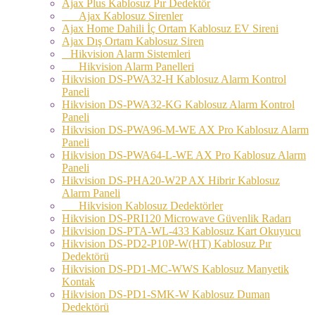
Ajax Plus Kablosuz Pır Dedektör
Ajax Kablosuz Sirenler
Ajax Home Dahili İç Ortam Kablosuz EV Sireni
Ajax Dış Ortam Kablosuz Siren
Hikvision Alarm Sistemleri
Hikvision Alarm Panelleri
Hikvision DS-PWA32-H Kablosuz Alarm Kontrol
Paneli
Hikvision DS-PWA32-KG Kablosuz Alarm Kontrol
Paneli
Hikvision DS-PWA96-M-WE AX Pro Kablosuz Alarm
Paneli
Hikvision DS-PWA64-L-WE AX Pro Kablosuz Alarm
Paneli
Hikvision DS-PHA20-W2P AX Hibrir Kablosuz
Alarm Paneli
Hikvision Kablosuz Dedektörler
Hikvision DS-PRI120 Microwave Güvenlik Radarı
Hikvision DS-PTA-WL-433 Kablosuz Kart Okuyucu
Hikvision DS-PD2-P10P-W(HT) Kablosuz Pır
Dedektörü
Hikvision DS-PD1-MC-WWS Kablosuz Manyetik
Kontak
Hikvision DS-PD1-SMK-W Kablosuz Duman
Dedektörü