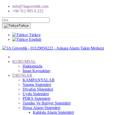
info@3aguvenlik.com
+90 312 905 0 222
Türkçe
Türkçe
English
KURUMSAL
Hakkımızda
İnsan Kaynakları
ÜRÜNLER
KAMPANYALAR
Yangın Sistemleri
Diyafon Sİstemleri
Uydu Sistemleri
PDKS Sistemleri
Turnike Ve Bariyer Sistemleri
Hırsız Alarm Sistemleri
Kablolu Alarm Sistemleri