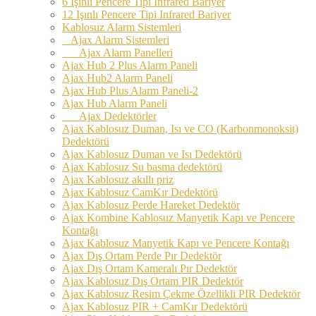
6 Işınlı Pencere Tipi Infrared Bariyer
12 Işınlı Pencere Tipi Infrared Bariyer
Kablosuz Alarm Sistemleri
Ajax Alarm Sistemleri
Ajax Alarm Panelleri
Ajax Hub 2 Plus Alarm Paneli
Ajax Hub2 Alarm Paneli
Ajax Hub Plus Alarm Paneli-2
Ajax Hub Alarm Paneli
Ajax Dedektörler
Ajax Kablosuz Duman, Isı ve CO (Karbonmonoksit)
Dedektörü
Ajax Kablosuz Duman ve Isı Dedektörü
Ajax Kablosuz Su basma dedektörü
Ajax Kablosuz akıllı priz
Ajax Kablosuz CamKır Dedektörü
Ajax Kablosuz Perde Hareket Dedektör
Ajax Kombine Kablosuz Manyetik Kapı ve Pencere
Kontağı
Ajax Kablosuz Manyetik Kapı ve Pencere Kontağı
Ajax Dış Ortam Perde Pır Dedektör
Ajax Dış Ortam Kameralı Pır Dedektör
Ajax Kablosuz Dış Ortam PIR Dedektör
Ajax Kablosuz Resim Çekme Özellikli PIR Dedektör
Ajax Kablosuz PIR + CamKır Dedektörü