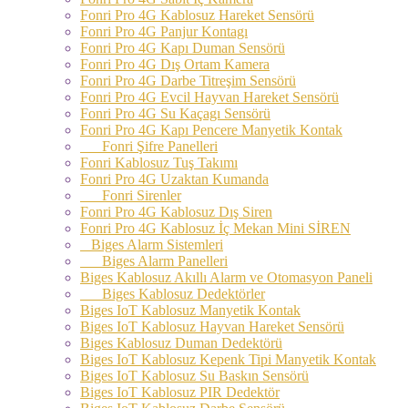
Fonri Pro 4G Kablosuz Hareket Sensörü
Fonri Pro 4G Panjur Kontagı
Fonri Pro 4G Kapı Duman Sensörü
Fonri Pro 4G Dış Ortam Kamera
Fonri Pro 4G Darbe Titreşim Sensörü
Fonri Pro 4G Evcil Hayvan Hareket Sensörü
Fonri Pro 4G Su Kaçagı Sensörü
Fonri Pro 4G Kapı Pencere Manyetik Kontak
Fonri Şifre Panelleri
Fonri Kablosuz Tuş Takımı
Fonri Pro 4G Uzaktan Kumanda
Fonri Sirenler
Fonri Pro 4G Kablosuz Dış Siren
Fonri Pro 4G Kablosuz İç Mekan Mini SİREN
Biges Alarm Sistemleri
Biges Alarm Panelleri
Biges Kablosuz Akıllı Alarm ve Otomasyon Paneli
Biges Kablosuz Dedektörler
Biges IoT Kablosuz Manyetik Kontak
Biges IoT Kablosuz Hayvan Hareket Sensörü
Biges Kablosuz Duman Dedektörü
Biges IoT Kablosuz Kepenk Tipi Manyetik Kontak
Biges IoT Kablosuz Su Baskın Sensörü
Biges IoT Kablosuz PIR Dedektör