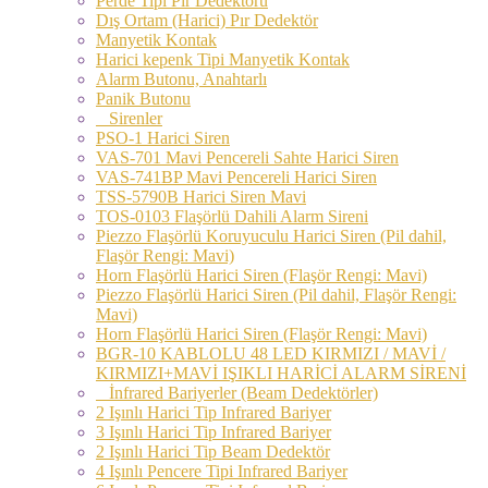
Perde Tipi Pır Dedektörü
Dış Ortam (Harici) Pır Dedektör
Manyetik Kontak
Harici kepenk Tipi Manyetik Kontak
Alarm Butonu, Anahtarlı
Panik Butonu
Sirenler
PSO-1 Harici Siren
VAS-701 Mavi Pencereli Sahte Harici Siren
VAS-741BP Mavi Pencereli Harici Siren
TSS-5790B Harici Siren Mavi
TOS-0103 Flaşörlü Dahili Alarm Sireni
Piezzo Flaşörlü Koruyuculu Harici Siren (Pil dahil,
Flaşör Rengi: Mavi)
Horn Flaşörlü Harici Siren (Flaşör Rengi: Mavi)
Piezzo Flaşörlü Harici Siren (Pil dahil, Flaşör Rengi:
Mavi)
Horn Flaşörlü Harici Siren (Flaşör Rengi: Mavi)
BGR-10 KABLOLU 48 LED KIRMIZI / MAVİ /
KIRMIZI+MAVİ IŞIKLI HARİCİ ALARM SİRENİ
İnfrared Bariyerler (Beam Dedektörler)
2 Işınlı Harici Tip Infrared Bariyer
3 Işınlı Harici Tip Infrared Bariyer
2 Işınlı Harici Tip Beam Dedektör
4 Işınlı Pencere Tipi Infrared Bariyer