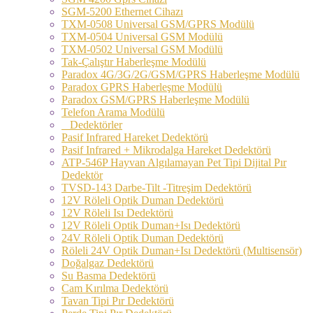
SGM-5200 Ethernet Cihazı
TXM-0508 Universal GSM/GPRS Modülü
TXM-0504 Universal GSM Modülü
TXM-0502 Universal GSM Modülü
Tak-Çalıştır Haberleşme Modülü
Paradox 4G/3G/2G/GSM/GPRS Haberleşme Modülü
Paradox GPRS Haberleşme Modülü
Paradox GSM/GPRS Haberleşme Modülü
Telefon Arama Modülü
Dedektörler
Pasif Infrared Hareket Dedektörü
Pasif Infrared + Mikrodalga Hareket Dedektörü
ATP-546P Hayvan Algılamayan Pet Tipi Dijital Pır
Dedektör
TVSD-143 Darbe-Tilt -Titreşim Dedektörü
12V Röleli Optik Duman Dedektörü
12V Röleli Isı Dedektörü
12V Röleli Optik Duman+Isı Dedektörü
24V Röleli Optik Duman Dedektörü
Röleli 24V Optik Duman+Isı Dedektörü (Multisensör)
Doğalgaz Dedektörü
Su Basma Dedektörü
Cam Kırılma Dedektörü
Tavan Tipi Pır Dedektörü