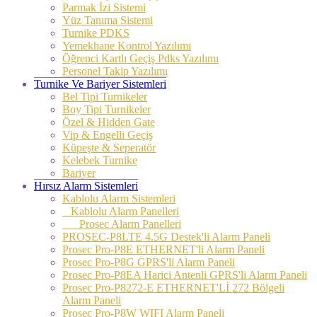
Parmak İzi Sistemi
Yüz Tanıma Sistemi
Turnike PDKS
Yemekhane Kontrol Yazılımı
Öğrenci Kartlı Geçiş Pdks Yazılımı
Personel Takip Yazılımı
Turnike Ve Bariyer Sistemleri
Bel Tipi Turnikeler
Boy Tipi Turnikeler
Özel & Hidden Gate
Vip & Engelli Geçiş
Küpeşte & Seperatör
Kelebek Turnike
Bariyer
Hırsız Alarm Sistemleri
Kablolu Alarm Sistemleri
Kablolu Alarm Panelleri
Prosec Alarm Panelleri
PROSEC-P8LTE 4.5G Destek'li Alarm Paneli
Prosec Pro-P8E ETHERNET'li Alarm Paneli
Prosec Pro-P8G GPRS'li Alarm Paneli
Prosec Pro-P8EA Harici Antenli GPRS'li Alarm Paneli
Prosec Pro-P8272-E ETHERNET'Lİ 272 Bölgeli
Alarm Paneli
Prosec Pro-P8W WIFI Alarm Paneli