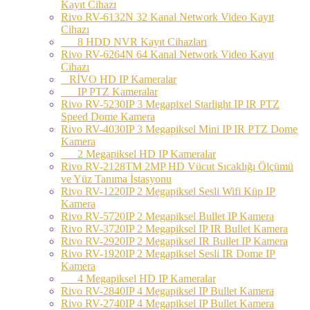
Kayıt Cihazı
Rivo RV-6132N 32 Kanal Network Video Kayıt
Cihazı
8 HDD NVR Kayıt Cihazları
Rivo RV-6264N 64 Kanal Network Video Kayıt
Cihazı
RİVO HD IP Kameralar
IP PTZ Kameralar
Rivo RV-5230IP 3 Megapixel Starlight IP IR PTZ
Speed Dome Kamera
Rivo RV-4030IP 3 Megapiksel Mini IP IR PTZ Dome
Kamera
2 Megapiksel HD IP Kameralar
Rivo RV-2128TM 2MP HD Vücut Sıcaklığı Ölçümü
ve Yüz Tanıma İstasyonu
Rivo RV-1220IP 2 Megapiksel Sesli Wifi Küp IP
Kamera
Rivo RV-5720IP 2 Megapiksel Bullet IP Kamera
Rivo RV-3720IP 2 Megapiksel IP IR Bullet Kamera
Rivo RV-2920IP 2 Megapiksel IR Bullet IP Kamera
Rivo RV-1920IP 2 Megapiksel Sesli IR Dome IP
Kamera
4 Megapiksel HD IP Kameralar
Rivo RV-2840IP 4 Megapiksel IP Bullet Kamera
Rivo RV-2740IP 4 Megapiksel IP Bullet Kamera