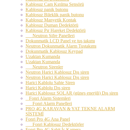
Kablosuz Cam Kırılma Sensörü
Kablosuz panik butonu
Kablosuz Bileklik panik butonu
Kablosuz Manyetik Kontak
Kablosuz Duman Dedektörü
Kablosuz Pır Hareket Dedektörü
Neutron Şifre Panelleri
Dokunmatik LCD Panel ve tuş takımı
Neutron Dokunmatik Alarm Tuştakımı
Dokunmatik Kablosuz Keypad
Uzaktan Kumanda
Uzaktan Kumanda
Neutron Sirenler
Neutron Harici Kablosuz Dış siren
Neutron Harici Kablosuz Dış siren
Harici Kablolu Sahte Siren
Harici Kablolu Dış siren
Harici Kablosuz SOLAR (güneş enerjili) Dış siren
Fonri Alarm Sistemleri
Fonri Alarm Panelleri
PRO 4G KARAVAN & YAT TEKNE ALARM
SİSTEMİ
Fonri Pro 4G Ana Panel
Fonri Kablosuz Dedektörler
Fonri Pro 4G Sabit İç Kamera