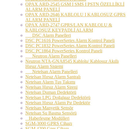
OPAX ARD-2545 GSM I SMS I PSTN ÖZELLİKLİ
ALARM PANELİ
OPAX ARD-2646 KABLOLU I KABLOSUZ GPRS
ALARM PANELİ
OPAX ARD-2747 GPRS/LAN KABLOLU &
KABLOSUZ KEYPADLİ ALARM
DSC Alarm Panelleri
DSC PC1616 PowerSeries Alarm Kontrol Paneli
DSC PC1832 PowerSeries Alarm Kontrol Paneli
DSC PC1864 PowerSeries Kontrol Paneli
Neutron Alarm Panelleri
Neutron NTA-GNA8545 Kablolu/ Kablosuz Akıllı
Hırsız Alarm Sistemi
Netelsan Alarm Panelleri
Netelsan Hırsız Alarm Santralı
Netelsan Alarm Tuş Takımı
Netelsan Hırsız Alarm Sireni
Netelsan Duman Dedektörü
Netelsan LPG Doğalgaz Dedektörü
Netelsan Hırsız Alarm Pır Dedektör
Netelsan Manyetik Sensör
Netelsan Su Basma Sensörü
Haberleşme Modülleri
SGM-3000 GPRS Cihazı
SGM 4200 Gprs Cihazı