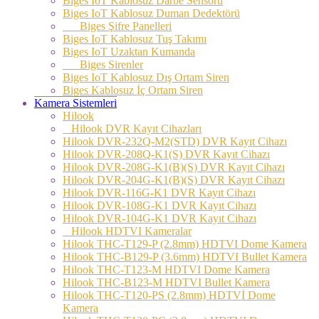
Biges IoT Kablosuz Darbe Sensörü
Biges IoT Kablosuz Duman Dedektörü
Biges Şifre Panelleri
Biges IoT Kablosuz Tuş Takımı
Biges IoT Uzaktan Kumanda
Biges Sirenler
Biges IoT Kablosuz Dış Ortam Siren
Biges Kablosuz İç Ortam Siren
Kamera Sistemleri
Hilook
Hilook DVR Kayıt Cihazları
Hilook DVR-232Q-M2(STD) DVR Kayıt Cihazı
Hilook DVR-208Q-K1(S) DVR Kayıt Cihazı
Hilook DVR-208G-K1(B)(S) DVR Kayıt Cihazı
Hilook DVR-204G-K1(B)(S) DVR Kayıt Cihazı
Hilook DVR-116G-K1 DVR Kayıt Cihazı
Hilook DVR-108G-K1 DVR Kayıt Cihazı
Hilook DVR-104G-K1 DVR Kayıt Cihazı
Hilook HDTVI Kameralar
Hilook THC-T129-P (2.8mm) HDTVI Dome Kamera
Hilook THC-B129-P (3.6mm) HDTVI Bullet Kamera
Hilook THC-T123-M HDTVI Dome Kamera
Hilook THC-B123-M HDTVI Bullet Kamera
Hilook THC-T120-PS (2.8mm) HDTVİ Dome
Kamera