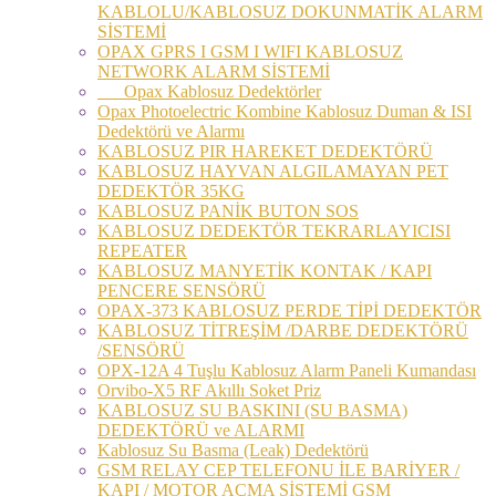
KABLOLU/KABLOSUZ DOKUNMATİK ALARM
SİSTEMİ
OPAX GPRS I GSM I WIFI KABLOSUZ
NETWORK ALARM SİSTEMİ
Opax Kablosuz Dedektörler
Opax Photoelectric Kombine Kablosuz Duman & ISI
Dedektörü ve Alarmı
KABLOSUZ PIR HAREKET DEDEKTÖRÜ
KABLOSUZ HAYVAN ALGILAMAYAN PET
DEDEKTÖR 35KG
KABLOSUZ PANİK BUTON SOS
KABLOSUZ DEDEKTÖR TEKRARLAYICISI
REPEATER
KABLOSUZ MANYETİK KONTAK / KAPI
PENCERE SENSÖRÜ
OPAX-373 KABLOSUZ PERDE TİPİ DEDEKTÖR
KABLOSUZ TİTREŞİM /DARBE DEDEKTÖRÜ
/SENSÖRÜ
OPX-12A 4 Tuşlu Kablosuz Alarm Paneli Kumandası
Orvibo-X5 RF Akıllı Soket Priz
KABLOSUZ SU BASKINI (SU BASMA)
DEDEKTÖRÜ ve ALARMI
Kablosuz Su Basma (Leak) Dedektörü
GSM RELAY CEP TELEFONU İLE BARİYER /
KAPI / MOTOR AÇMA SİSTEMİ GSM