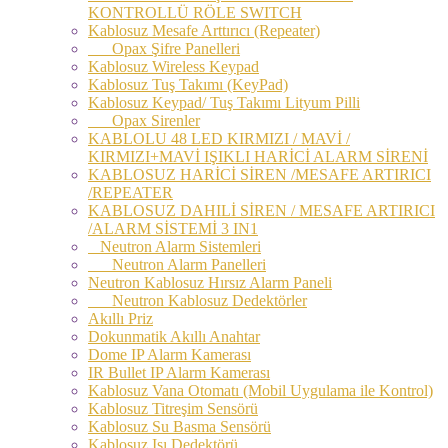
KONTROLLÜ RÖLE SWITCH
Kablosuz Mesafe Arttırıcı (Repeater)
Opax Şifre Panelleri
Kablosuz Wireless Keypad
Kablosuz Tuş Takımı (KeyPad)
Kablosuz Keypad/ Tuş Takımı Lityum Pilli
Opax Sirenler
KABLOLU 48 LED KIRMIZI / MAVİ /
KIRMIZI+MAVİ IŞIKLI HARİCİ ALARM SİRENİ
KABLOSUZ HARİCİ SİREN /MESAFE ARTIRICI
/REPEATER
KABLOSUZ DAHILİ SİREN / MESAFE ARTIRICI
/ALARM SİSTEMİ 3 IN1
Neutron Alarm Sistemleri
Neutron Alarm Panelleri
Neutron Kablosuz Hırsız Alarm Paneli
Neutron Kablosuz Dedektörler
Akıllı Priz
Dokunmatik Akıllı Anahtar
Dome IP Alarm Kamerası
IR Bullet IP Alarm Kamerası
Kablosuz Vana Otomatı (Mobil Uygulama ile Kontrol)
Kablosuz Titreşim Sensörü
Kablosuz Su Basma Sensörü
Kablosuz Isı Dedektörü