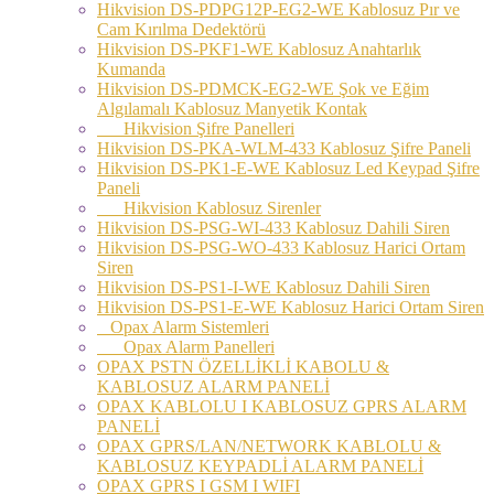
Hikvision DS-PDPG12P-EG2-WE Kablosuz Pır ve
Cam Kırılma Dedektörü
Hikvision DS-PKF1-WE Kablosuz Anahtarlık
Kumanda
Hikvision DS-PDMCK-EG2-WE Şok ve Eğim
Algılamalı Kablosuz Manyetik Kontak
Hikvision Şifre Panelleri
Hikvision DS-PKA-WLM-433 Kablosuz Şifre Paneli
Hikvision DS-PK1-E-WE Kablosuz Led Keypad Şifre
Paneli
Hikvision Kablosuz Sirenler
Hikvision DS-PSG-WI-433 Kablosuz Dahili Siren
Hikvision DS-PSG-WO-433 Kablosuz Harici Ortam
Siren
Hikvision DS-PS1-I-WE Kablosuz Dahili Siren
Hikvision DS-PS1-E-WE Kablosuz Harici Ortam Siren
Opax Alarm Sistemleri
Opax Alarm Panelleri
OPAX PSTN ÖZELLİKLİ KABOLU &
KABLOSUZ ALARM PANELİ
OPAX KABLOLU I KABLOSUZ GPRS ALARM
PANELİ
OPAX GPRS/LAN/NETWORK KABLOLU &
KABLOSUZ KEYPADLİ ALARM PANELİ
OPAX GPRS I GSM I WIFI