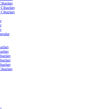
ihazları
Cihazları
Cihazları
r
r
r
ralar
zları
zları
hazları
hazları
hazları
ihazları
ı