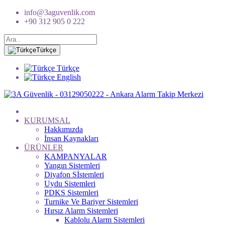
info@3aguvenlik.com
+90 312 905 0 222
Türkçe
Türkçe
English
KURUMSAL
Hakkımızda
İnsan Kaynakları
ÜRÜNLER
KAMPANYALAR
Yangın Sistemleri
Diyafon Sİstemleri
Uydu Sistemleri
PDKS Sistemleri
Turnike Ve Bariyer Sistemleri
Hırsız Alarm Sistemleri
Kablolu Alarm Sistemleri