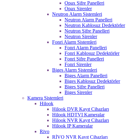
Opax Şifre Panelleri
Opax Sirenler
Neutron Alarm Sistemleri
Neutron Alarm Panelleri
Neutron Kablosuz Dedektörler
Neutron Şifre Panelleri
Neutron Sirenler
Fonri Alarm Sistemleri
Fonri Alarm Panelleri
Fonri Kablosuz Dedektörler
Fonri Şifre Panelleri
Fonri Sirenler
Biges Alarm Sistemleri
Biges Alarm Panelleri
Biges Kablosuz Dedektörler
Biges Şifre Panelleri
Biges Sirenler
Kamera Sistemleri
Hilook
Hilook DVR Kayıt Cihazları
Hilook HDTVI Kameralar
Hilook NVR Kayıt Cihazları
Hilook IP Kameralar
Rivo
RİVO NVR Kayıt Cihazları