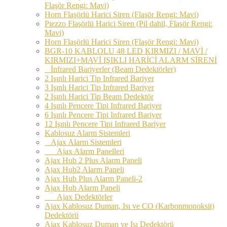
Flaşör Rengi: Mavi)
Horn Flaşörlü Harici Siren (Flaşör Rengi: Mavi)
Piezzo Flaşörlü Harici Siren (Pil dahil, Flaşör Rengi:
Mavi)
Horn Flaşörlü Harici Siren (Flaşör Rengi: Mavi)
BGR-10 KABLOLU 48 LED KIRMIZI / MAVİ /
KIRMIZI+MAVİ IŞIKLI HARİCİ ALARM SİRENİ
İnfrared Bariyerler (Beam Dedektörler)
2 Işınlı Harici Tip Infrared Bariyer
3 Işınlı Harici Tip Infrared Bariyer
2 Işınlı Harici Tip Beam Dedektör
4 Işınlı Pencere Tipi Infrared Bariyer
6 Işınlı Pencere Tipi Infrared Bariyer
12 Işınlı Pencere Tipi Infrared Bariyer
Kablosuz Alarm Sistemleri
Ajax Alarm Sistemleri
Ajax Alarm Panelleri
Ajax Hub 2 Plus Alarm Paneli
Ajax Hub2 Alarm Paneli
Ajax Hub Plus Alarm Paneli-2
Ajax Hub Alarm Paneli
Ajax Dedektörler
Ajax Kablosuz Duman, Isı ve CO (Karbonmonoksit)
Dedektörü
Ajax Kablosuz Duman ve Isı Dedektörü