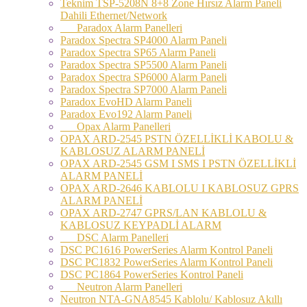
Teknim TSP-5208N 8+8 Zone Hırsız Alarm Paneli
Dahili Ethernet/Network
Paradox Alarm Panelleri
Paradox Spectra SP4000 Alarm Paneli
Paradox Spectra SP65 Alarm Paneli
Paradox Spectra SP5500 Alarm Paneli
Paradox Spectra SP6000 Alarm Paneli
Paradox Spectra SP7000 Alarm Paneli
Paradox EvoHD Alarm Paneli
Paradox Evo192 Alarm Paneli
Opax Alarm Panelleri
OPAX ARD-2545 PSTN ÖZELLİKLİ KABOLU &
KABLOSUZ ALARM PANELİ
OPAX ARD-2545 GSM I SMS I PSTN ÖZELLİKLİ
ALARM PANELİ
OPAX ARD-2646 KABLOLU I KABLOSUZ GPRS
ALARM PANELİ
OPAX ARD-2747 GPRS/LAN KABLOLU &
KABLOSUZ KEYPADLİ ALARM
DSC Alarm Panelleri
DSC PC1616 PowerSeries Alarm Kontrol Paneli
DSC PC1832 PowerSeries Alarm Kontrol Paneli
DSC PC1864 PowerSeries Kontrol Paneli
Neutron Alarm Panelleri
Neutron NTA-GNA8545 Kablolu/ Kablosuz Akıllı