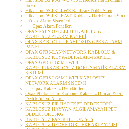
Hikvision DS-PSG-WO-433 Kablosuz Harici Ortam
Siren
Hikvision DS-PS1-I-WE Kablosuz Dahili Siren
Hikvision DS-PS1-E-WE Kablosuz Harici Ortam Siren
Opax Alarm Sistemleri
Opax Alarm Panelleri
OPAX PSTN ÖZELLİKLİ KABOLU &
KABLOSUZ ALARM PANELİ
OPAX KABLOLU I KABLOSUZ GPRS ALARM
PANELİ
OPAX GPRS/LAN/NETWORK KABLOLU &
KABLOSUZ KEYPADLİ ALARM PANELİ
OPAX GPRS I GSM I WIFI
KABLOLU/KABLOSUZ DOKUNMATİK ALARM
SİSTEMİ
OPAX GPRS I GSM I WIFI KABLOSUZ
NETWORK ALARM SİSTEMİ
Opax Kablosuz Dedektörler
Opax Photoelectric Kombine Kablosuz Duman & ISI
Dedektörü ve Alarmı
KABLOSUZ PIR HAREKET DEDEKTÖRÜ
KABLOSUZ HAYVAN ALGILAMAYAN PET
DEDEKTÖR 35KG
KABLOSUZ PANİK BUTON SOS
KABLOSUZ DEDEKTÖR TEKRARLAYICISI