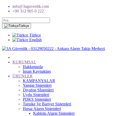
info@3aguvenlik.com
+90 312 905 0 222
Türkçe
Türkçe
English
KURUMSAL
Hakkımızda
İnsan Kaynakları
ÜRÜNLER
KAMPANYALAR
Yangın Sistemleri
Diyafon Sİstemleri
Uydu Sistemleri
PDKS Sistemleri
Turnike Ve Bariyer Sistemleri
Hırsız Alarm Sistemleri
Kablolu Alarm Sistemleri