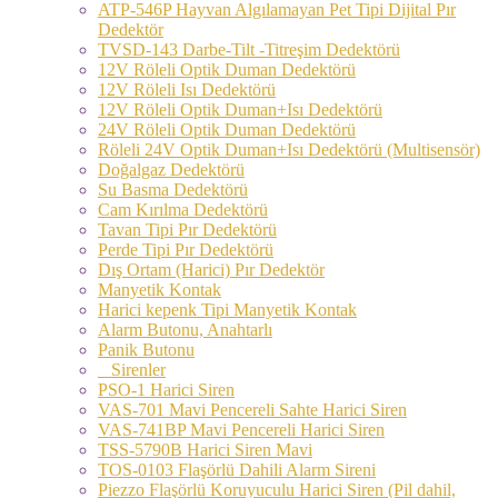
ATP-546P Hayvan Algılamayan Pet Tipi Dijital Pır
Dedektör
TVSD-143 Darbe-Tilt -Titreşim Dedektörü
12V Röleli Optik Duman Dedektörü
12V Röleli Isı Dedektörü
12V Röleli Optik Duman+Isı Dedektörü
24V Röleli Optik Duman Dedektörü
Röleli 24V Optik Duman+Isı Dedektörü (Multisensör)
Doğalgaz Dedektörü
Su Basma Dedektörü
Cam Kırılma Dedektörü
Tavan Tipi Pır Dedektörü
Perde Tipi Pır Dedektörü
Dış Ortam (Harici) Pır Dedektör
Manyetik Kontak
Harici kepenk Tipi Manyetik Kontak
Alarm Butonu, Anahtarlı
Panik Butonu
Sirenler
PSO-1 Harici Siren
VAS-701 Mavi Pencereli Sahte Harici Siren
VAS-741BP Mavi Pencereli Harici Siren
TSS-5790B Harici Siren Mavi
TOS-0103 Flaşörlü Dahili Alarm Sireni
Piezzo Flaşörlü Koruyuculu Harici Siren (Pil dahil,