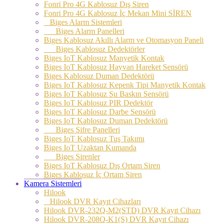
Fonri Pro 4G Kablosuz Dış Siren
Fonri Pro 4G Kablosuz İç Mekan Mini SİREN
Biges Alarm Sistemleri
Biges Alarm Panelleri
Biges Kablosuz Akıllı Alarm ve Otomasyon Paneli
Biges Kablosuz Dedektörler
Biges IoT Kablosuz Manyetik Kontak
Biges IoT Kablosuz Hayvan Hareket Sensörü
Biges Kablosuz Duman Dedektörü
Biges IoT Kablosuz Kepenk Tipi Manyetik Kontak
Biges IoT Kablosuz Su Baskın Sensörü
Biges IoT Kablosuz PIR Dedektör
Biges IoT Kablosuz Darbe Sensörü
Biges IoT Kablosuz Duman Dedektörü
Biges Şifre Panelleri
Biges IoT Kablosuz Tuş Takımı
Biges IoT Uzaktan Kumanda
Biges Sirenler
Biges IoT Kablosuz Dış Ortam Siren
Biges Kablosuz İç Ortam Siren
Kamera Sistemleri
Hilook
Hilook DVR Kayıt Cihazları
Hilook DVR-232Q-M2(STD) DVR Kayıt Cihazı
Hilook DVR-208Q-K1(S) DVR Kayıt Cihazı