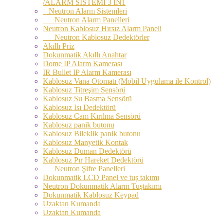
/ALARM SİSTEMİ 3 IN1
Neutron Alarm Sistemleri
Neutron Alarm Panelleri
Neutron Kablosuz Hırsız Alarm Paneli
Neutron Kablosuz Dedektörler
Akıllı Priz
Dokunmatik Akıllı Anahtar
Dome IP Alarm Kamerası
IR Bullet IP Alarm Kamerası
Kablosuz Vana Otomatı (Mobil Uygulama ile Kontrol)
Kablosuz Titreşim Sensörü
Kablosuz Su Basma Sensörü
Kablosuz Isı Dedektörü
Kablosuz Cam Kırılma Sensörü
Kablosuz panik butonu
Kablosuz Bileklik panik butonu
Kablosuz Manyetik Kontak
Kablosuz Duman Dedektörü
Kablosuz Pır Hareket Dedektörü
Neutron Şifre Panelleri
Dokunmatik LCD Panel ve tuş takımı
Neutron Dokunmatik Alarm Tuştakımı
Dokunmatik Kablosuz Keypad
Uzaktan Kumanda
Uzaktan Kumanda