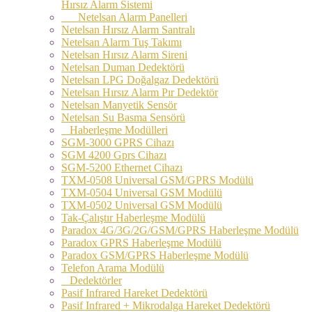
Hırsız Alarm Sistemi
Netelsan Alarm Panelleri
Netelsan Hırsız Alarm Santralı
Netelsan Alarm Tuş Takımı
Netelsan Hırsız Alarm Sireni
Netelsan Duman Dedektörü
Netelsan LPG Doğalgaz Dedektörü
Netelsan Hırsız Alarm Pır Dedektör
Netelsan Manyetik Sensör
Netelsan Su Basma Sensörü
Haberleşme Modülleri
SGM-3000 GPRS Cihazı
SGM 4200 Gprs Cihazı
SGM-5200 Ethernet Cihazı
TXM-0508 Universal GSM/GPRS Modülü
TXM-0504 Universal GSM Modülü
TXM-0502 Universal GSM Modülü
Tak-Çalıştır Haberleşme Modülü
Paradox 4G/3G/2G/GSM/GPRS Haberleşme Modülü
Paradox GPRS Haberleşme Modülü
Paradox GSM/GPRS Haberleşme Modülü
Telefon Arama Modülü
Dedektörler
Pasif Infrared Hareket Dedektörü
Pasif Infrared + Mikrodalga Hareket Dedektörü