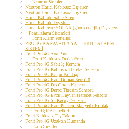
Neutron Sirenler
Neutron Harici Kablosuz Dış siren
Neutron Harici Kablosuz Dış siren
Harici Kablolu Sahte Siren
Harici Kablolu Dış siren
Harici Kablosuz SOLAR (güneş enerjili) Dış siren
Fonri Alarm Sistemleri
Fonri Alarm Panelleri
PRO 4G KARAVAN & YAT TEKNE ALARM
SİSTEMİ
Fonri Pro 4G Ana Panel
Fonri Kablosuz Dedektörler
Fonri Pro 4G Sabit İç Kamera
Fonri Pro 4G Kablosuz Hareket Sensörü
Fonri Pro 4G Panjur Kontagı
Fonri Pro 4G Kapı Duman Sensörü
Fonri Pro 4G Dış Ortam Kamera
Fonri Pro 4G Darbe Titreşim Sensörü
Fonri Pro 4G Evcil Hayvan Hareket Sensörü
Fonri Pro 4G Su Kaçagı Sensörü
Fonri Pro 4G Kapı Pencere Manyetik Kontak
Fonri Şifre Panelleri
Fonri Kablosuz Tuş Takımı
Fonri Pro 4G Uzaktan Kumanda
Fonri Sirenler