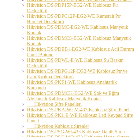
Hikvision DS-PDP15P-EG2-WE Kablosuz Pır
Dedektörü
Hikvision DS-PDPC12P-EG2-WE Kameralı Pır
Hareket Dedektörü
Hikvision DS-PDMC-EG2-WE Kablosuz Manyetik
Kontak
Hikvision DS-PDMCS-EG2-WE Kablosuz Manyetik
Kontak
Hikvision DS-PDEB1-EG2-WE Kablosuz Acil Durum
Panik Butonu
Hikvision DS-PDWL-E-WE Kablosuz Su Baskın
Dedektörü
Hikvision DS-PDPG12P-EG2-WE Kablosuz Pır ve
Cam Kırılma Dedektörü
Hikvision DS-PKF1-WE Kablosuz Anahtarlık
Kumanda
Hikvision DS-PDMCK-EG2-WE Şok ve Eğim
Algılamalı Kablosuz Manyetik Kontak
Hikvision Şifre Panelleri
Hikvision DS-PKA-WLM-433 Kablosuz Şifre Paneli
Hikvision DS-PK1-E-WE Kablosuz Led Keypad Şifre
Paneli
Hikvision Kablosuz Sirenler
Hikvision DS-PSG-WI-433 Kablosuz Dahili Siren