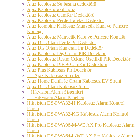
Ajax Kablosuz Su basma dedektörü
Ajax Kablosuz akıllı priz
Ajax Kablosuz CamKır Dedektörü
Ajax Kablosuz Perde Hareket Dedektör
Ajax Kombine Kablosuz Manyetik Kapı ve Pencere
Kontağı
Ajax Kablosuz Manyetik Kapı ve Pencere Kontağı
Ajax Dış Ortam Perde Pır Dedektör
Ajax Dış Ortam Kameralı Pır Dedektör
Ajax Kablosuz Dış Ortam PIR Dedektör
Ajax Kablosuz Resim Çekme Özellikli PIR Dedektör
Ajax Kablosuz PIR + CamKır Dedektörü
Ajax Plus Kablosuz Pır Dedektör
Ajax Kablosuz Sirenler
Ajax Home Dahili İç Ortam Kablosuz EV Sireni
Ajax Dış Ortam Kablosuz Siren
Hikvision Alarm Sistemleri
Hikvision Alarm Panelleri
Hikvision DS-PWA32-H Kablosuz Alarm Kontrol
Paneli
Hikvision DS-PWA32-KG Kablosuz Alarm Kontrol
Paneli
Hikvision DS-PWA96-M-WE AX Pro Kablosuz Alarm
Paneli
Hikvision DS-PWA64-L-WE AX Pro Kablosuz Alarm