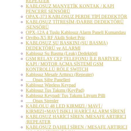
REPEATER
KABLOSUZ MANYETİK KONTAK / KAPI
PENCERE SENSÖRÜ
OPAX-373 KABLOSUZ PERDE TİPİ DEDEKTÖR
KABLOSUZ TİTREŞİM /DARBE DEDEKTÖRÜ
/SENSÖRÜ
OPX-12A 4 Tuşlu Kablosuz Alarm Paneli Kumandası
Orvibo-X5 RF Akıllı Soket Priz
KABLOSUZ SU BASKINI (SU BASMA)
DEDEKTÖRÜ ve ALARMI
Kablosuz Su Basma (Leak) Dedektörü
GSM RELAY CEP TELEFONU İLE BARİYER /
KAPI / MOTOR AÇMA SİSTEMİ GSM
KONTROLLÜ RÖLE SWITCH
Kablosuz Mesafe Arttırıcı (Repeater)
Opax Şifre Panelleri
Kablosuz Wireless Keypad
Kablosuz Tuş Takımı (KeyPad)
Kablosuz Keypad/ Tuş Takımı Lityum Pilli
Opax Sirenler
KABLOLU 48 LED KIRMIZI / MAVİ /
KIRMIZI+MAVİ IŞIKLI HARİCİ ALARM SİRENİ
KABLOSUZ HARİCİ SİREN /MESAFE ARTIRICI
/REPEATER
KABLOSUZ DAHILİ SİREN / MESAFE ARTIRICI