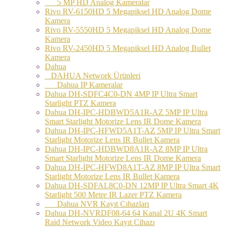
5 MP HD Analog Kameralar
Rivo RV-6150HD 5 Megapiksel HD Analog Dome
Kamera
Rivo RV-5550HD 5 Megapiksel HD Analog Dome
Kamera
Rivo RV-2450HD 5 Megapiksel HD Analog Bullet
Kamera
Dahua
DAHUA Network Ürünleri
Dahua IP Kameralar
Dahua DH-SDFC4C0-DN 4MP IP Ultra Smart
Starlight PTZ Kamera
Dahua DH-IPC-HDBWD5A1R-AZ 5MP IP Ultra
Smart Starlight Motorize Lens IR Dome Kamera
Dahua DH-IPC-HFWD5A1T-AZ 5MP IP Ultra Smart
Starlight Motorize Lens IR Bullet Kamera
Dahua DH-IPC-HDBWD8A1R-AZ 8MP IP Ultra
Smart Starlight Motorize Lens IR Dome Kamera
Dahua DH-IPC-HFWD8A1T-AZ 8MP IP Ultra Smart
Starlight Motorize Lens IR Bullet Kamera
Dahua DH-SDFAL8C0-DN 12MP IP Ultra Smart 4K
Starlight 500 Metre IR Lazer PTZ Kamera
Dahua NVR Kayıt Cıhazları
Dahua DH-NVRDF08-64 64 Kanal 2U 4K Smart
Raid Network Video Kayıt Cihazı