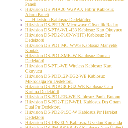
Paneli
Hikvision DS-PHA20-W2P AX Hibrir Kablosuz
Alarm Paneli
Hikvision Kablosuz Dedektörler
Hikvision DS-PRI120 Microwave Güvenlik Radarı
Hikvision DS-PTA-WL-433 Kablosuz Kart Okuyucu
Hikvision DS-PD2-P10P-W(HT) Kablosuz Pır
Dedektörü
Hikvision DS-PD1-MC-WWS Kablosuz Manyetik
Kontak
Hikvision DS-PD1-SMK-W Kablosuz Duman
Dedektörü
Hikvision DS-PT1-WE Wireless Kablosuz Kart
Okuyucu
Hikvision DS-PDD12P-EG2-WE Kablosuz
Mikrodalga Pır Dedektörü
Hikvision DS-PDBG8-EG2-WE Kablosuz Cam
Kırılma Dedektörü
Hikvision DS-PD1-EB-WR Kablosuz Panik Butonu
Hikvision DS-PD2-T12P-WEL Kablosuz Dış Ortam
Dual Pır Dedektörü
Hikvision DS-PD2-P15C-W Kablosuz Pır Hareket
Dedektörü
Hikvision DS-19K00-Y Kablosuz Uzaktan Kumanda
Hikvision DS-PM-RSWR-433 Kablosuz Alıcı Ünitesi