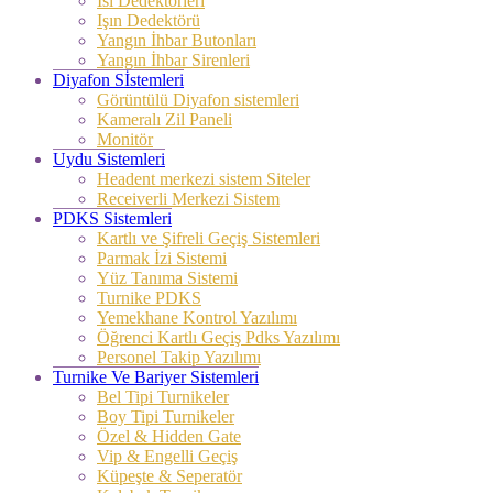
Isı Dedektörleri
Işın Dedektörü
Yangın İhbar Butonları
Yangın İhbar Sirenleri
Diyafon Sİstemleri
Görüntülü Diyafon sistemleri
Kameralı Zil Paneli
Monitör
Uydu Sistemleri
Headent merkezi sistem Siteler
Receiverli Merkezi Sistem
PDKS Sistemleri
Kartlı ve Şifreli Geçiş Sistemleri
Parmak İzi Sistemi
Yüz Tanıma Sistemi
Turnike PDKS
Yemekhane Kontrol Yazılımı
Öğrenci Kartlı Geçiş Pdks Yazılımı
Personel Takip Yazılımı
Turnike Ve Bariyer Sistemleri
Bel Tipi Turnikeler
Boy Tipi Turnikeler
Özel & Hidden Gate
Vip & Engelli Geçiş
Küpeşte & Seperatör