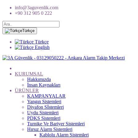
info@3aguvenlik.com
+90 312 905 0 222
Türkçe
Türkçe
English
KURUMSAL
Hakkımızda
İnsan Kaynakları
ÜRÜNLER
KAMPANYALAR
Yangın Sistemleri
Diyafon Sİstemleri
Uydu Sistemleri
PDKS Sistemleri
Turnike Ve Bariyer Sistemleri
Hırsız Alarm Sistemleri
Kablolu Alarm Sistemleri