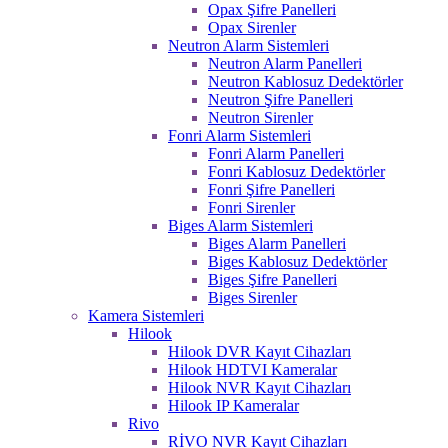
Opax Şifre Panelleri
Opax Sirenler
Neutron Alarm Sistemleri
Neutron Alarm Panelleri
Neutron Kablosuz Dedektörler
Neutron Şifre Panelleri
Neutron Sirenler
Fonri Alarm Sistemleri
Fonri Alarm Panelleri
Fonri Kablosuz Dedektörler
Fonri Şifre Panelleri
Fonri Sirenler
Biges Alarm Sistemleri
Biges Alarm Panelleri
Biges Kablosuz Dedektörler
Biges Şifre Panelleri
Biges Sirenler
Kamera Sistemleri
Hilook
Hilook DVR Kayıt Cihazları
Hilook HDTVI Kameralar
Hilook NVR Kayıt Cihazları
Hilook IP Kameralar
Rivo
RİVO NVR Kayıt Cihazları