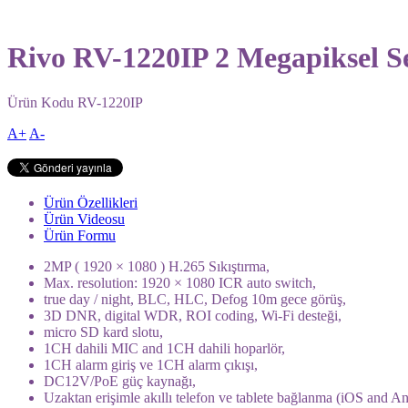
Rivo RV-1220IP 2 Megapiksel S
Ürün Kodu
RV-1220IP
A+
A-
Ürün Özellikleri
Ürün Videosu
Ürün Formu
2MP ( 1920 × 1080 ) H.265 Sıkıştırma,
Max. resolution: 1920 × 1080 ICR auto switch,
true day / night, BLC, HLC, Defog 10m gece görüş,
3D DNR, digital WDR, ROI coding, Wi-Fi desteği,
micro SD kard slotu,
1CH dahili MIC and 1CH dahili hoparlör,
1CH alarm giriş ve 1CH alarm çıkışı,
DC12V/PoE güç kaynağı,
Uzaktan erişimle akıllı telefon ve tablete bağlanma (iOS and A