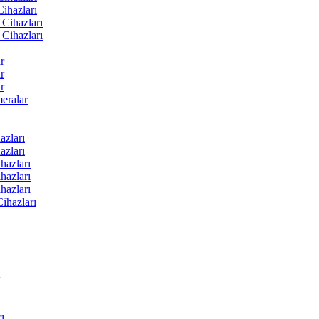
ihazları
Cihazları
Cihazları
r
r
r
ralar
zları
zları
hazları
hazları
hazları
ihazları
ı