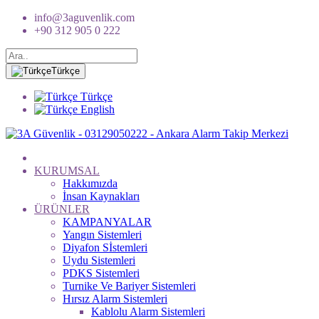
info@3aguvenlik.com
+90 312 905 0 222
Türkçe
Türkçe
English
KURUMSAL
Hakkımızda
İnsan Kaynakları
ÜRÜNLER
KAMPANYALAR
Yangın Sistemleri
Diyafon Sİstemleri
Uydu Sistemleri
PDKS Sistemleri
Turnike Ve Bariyer Sistemleri
Hırsız Alarm Sistemleri
Kablolu Alarm Sistemleri