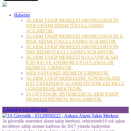
Haberler
ALARM TAKİP MERKEZİ ABONELERİ İÇİN
WEB ERİŞİM HİZMETİ KULLANIMA
AÇILMIŞTIR.
ALARM TAKİP MERKEZİ ABONELERİ İÇİN E-
MAİL HİZMETİ KULLANIMA AÇILMIŞTIR.
ALARM TAKİP MERKEZİ ABONELERİ İÇİN
SMS HİZMETİ KULLANIMA AÇILMIŞTIR.
ALARM TAKİP MERKEZİ KULLANICILARI
İÇİN İOS VE ANDROİD UYGULAMALAR
HİZMETE GİRMİŞTİR.
WEB SAYFAMIZ HİZMETE GİRMİŞTİR.
ALARM TAKİP MERKEZİNE SÜPERONLİNE
HAT ÜZERİNDEN ALARM SİSTEMLERİ BİLGİ
GÖNDEREBİLMEKTEDİR.
3A GÜVENLİK SİSTEMLERİ ALARM TAKİP
MERKEZİ HİZMETE BAŞLAMIŞTIR.
E-Katalog için tıklayınız
3a güvenlik sistemleri alarm takip merkezi, sektöründe10 yılı aşkın
tecrübeye sahip uzman kadrosu ile 2017 yılında faaliyetine