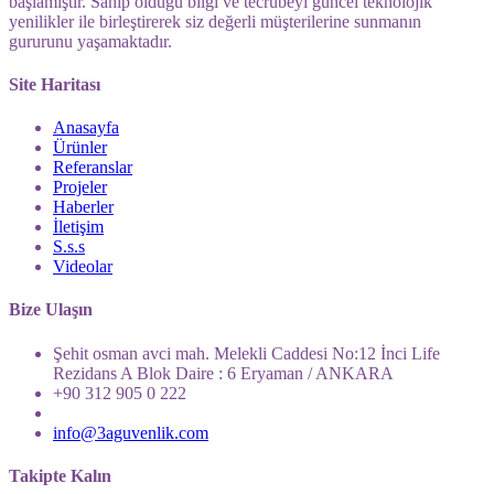
başlamıştır. Sahip olduğu bilgi ve tecrübeyi güncel teknolojik
yenilikler ile birleştirerek siz değerli müşterilerine sunmanın
gururunu yaşamaktadır.
Site Haritası
Anasayfa
Ürünler
Referanslar
Projeler
Haberler
İletişim
S.s.s
Videolar
Bize Ulaşın
Şehit osman avci mah. Melekli Caddesi No:12 İnci Life
Rezidans A Blok Daire : 6 Eryaman / ANKARA
+90 312 905 0 222
info@3aguvenlik.com
Takipte Kalın