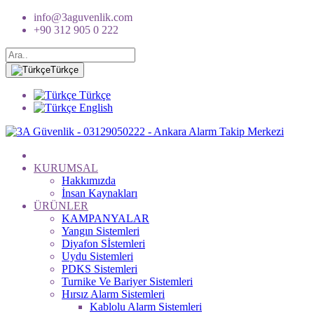
info@3aguvenlik.com
+90 312 905 0 222
Türkçe
Türkçe
English
KURUMSAL
Hakkımızda
İnsan Kaynakları
ÜRÜNLER
KAMPANYALAR
Yangın Sistemleri
Diyafon Sİstemleri
Uydu Sistemleri
PDKS Sistemleri
Turnike Ve Bariyer Sistemleri
Hırsız Alarm Sistemleri
Kablolu Alarm Sistemleri