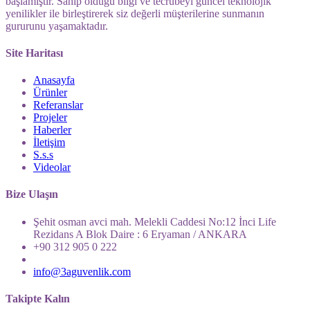
başlamıştır. Sahip olduğu bilgi ve tecrübeyi güncel teknolojik
yenilikler ile birleştirerek siz değerli müşterilerine sunmanın
gururunu yaşamaktadır.
Site Haritası
Anasayfa
Ürünler
Referanslar
Projeler
Haberler
İletişim
S.s.s
Videolar
Bize Ulaşın
Şehit osman avci mah. Melekli Caddesi No:12 İnci Life
Rezidans A Blok Daire : 6 Eryaman / ANKARA
+90 312 905 0 222
info@3aguvenlik.com
Takipte Kalın