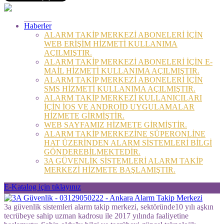
Haberler
ALARM TAKİP MERKEZİ ABONELERİ İÇİN
WEB ERİŞİM HİZMETİ KULLANIMA
AÇILMIŞTIR.
ALARM TAKİP MERKEZİ ABONELERİ İÇİN E-
MAİL HİZMETİ KULLANIMA AÇILMIŞTIR.
ALARM TAKİP MERKEZİ ABONELERİ İÇİN
SMS HİZMETİ KULLANIMA AÇILMIŞTIR.
ALARM TAKİP MERKEZİ KULLANICILARI
İÇİN İOS VE ANDROİD UYGULAMALAR
HİZMETE GİRMİŞTİR.
WEB SAYFAMIZ HİZMETE GİRMİŞTİR.
ALARM TAKİP MERKEZİNE SÜPERONLİNE
HAT ÜZERİNDEN ALARM SİSTEMLERİ BİLGİ
GÖNDEREBİLMEKTEDİR.
3A GÜVENLİK SİSTEMLERİ ALARM TAKİP
MERKEZİ HİZMETE BAŞLAMIŞTIR.
E-Katalog için tıklayınız
3a güvenlik sistemleri alarm takip merkezi, sektöründe10 yılı aşkın
tecrübeye sahip uzman kadrosu ile 2017 yılında faaliyetine