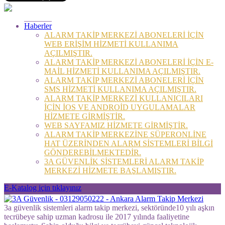
Haberler
ALARM TAKİP MERKEZİ ABONELERİ İÇİN
WEB ERİŞİM HİZMETİ KULLANIMA
AÇILMIŞTIR.
ALARM TAKİP MERKEZİ ABONELERİ İÇİN E-
MAİL HİZMETİ KULLANIMA AÇILMIŞTIR.
ALARM TAKİP MERKEZİ ABONELERİ İÇİN
SMS HİZMETİ KULLANIMA AÇILMIŞTIR.
ALARM TAKİP MERKEZİ KULLANICILARI
İÇİN İOS VE ANDROİD UYGULAMALAR
HİZMETE GİRMİŞTİR.
WEB SAYFAMIZ HİZMETE GİRMİŞTİR.
ALARM TAKİP MERKEZİNE SÜPERONLİNE
HAT ÜZERİNDEN ALARM SİSTEMLERİ BİLGİ
GÖNDEREBİLMEKTEDİR.
3A GÜVENLİK SİSTEMLERİ ALARM TAKİP
MERKEZİ HİZMETE BAŞLAMIŞTIR.
E-Katalog için tıklayınız
3a güvenlik sistemleri alarm takip merkezi, sektöründe10 yılı aşkın
tecrübeye sahip uzman kadrosu ile 2017 yılında faaliyetine