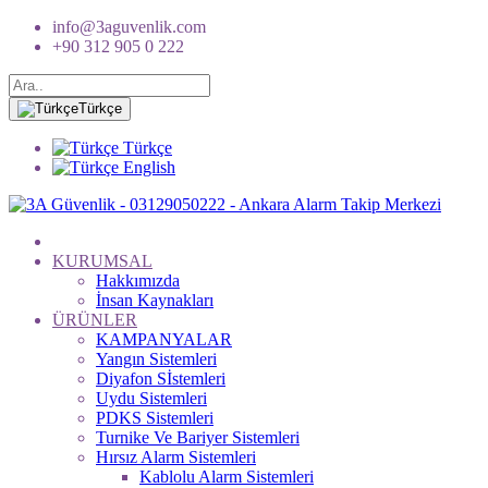
info@3aguvenlik.com
+90 312 905 0 222
Türkçe
Türkçe
English
KURUMSAL
Hakkımızda
İnsan Kaynakları
ÜRÜNLER
KAMPANYALAR
Yangın Sistemleri
Diyafon Sİstemleri
Uydu Sistemleri
PDKS Sistemleri
Turnike Ve Bariyer Sistemleri
Hırsız Alarm Sistemleri
Kablolu Alarm Sistemleri