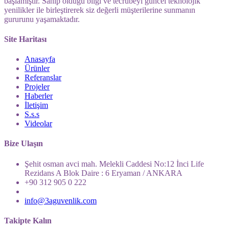
başlamıştır. Sahip olduğu bilgi ve tecrübeyi güncel teknolojik
yenilikler ile birleştirerek siz değerli müşterilerine sunmanın
gururunu yaşamaktadır.
Site Haritası
Anasayfa
Ürünler
Referanslar
Projeler
Haberler
İletişim
S.s.s
Videolar
Bize Ulaşın
Şehit osman avci mah. Melekli Caddesi No:12 İnci Life
Rezidans A Blok Daire : 6 Eryaman / ANKARA
+90 312 905 0 222
info@3aguvenlik.com
Takipte Kalın